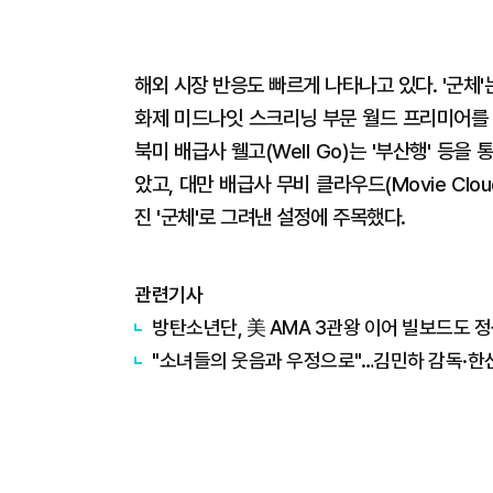
해외 시장 반응도 빠르게 나타나고 있다. '군체'
화제 미드나잇 스크리닝 부문 월드 프리미어를 
북미 배급사 웰고(Well Go)는 '부산행' 등
았고, 대만 배급사 무비 클라우드(Movie Cl
진 '군체'로 그려낸 설정에 주목했다.
관련기사
방탄소년단, 美 AMA 3관왕 이어 빌보드도 정상
"소녀들의 웃음과 우정으로"…김민하 감독·한선