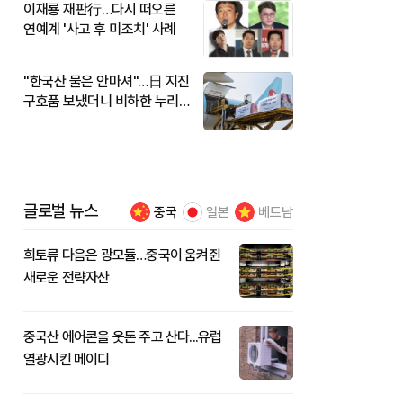
이재룡 재판行…다시 떠오른
연예계 '사고 후 미조치' 사례
"한국산 물은 안마셔"…日 지진
구호품 보냈더니 비하한 누리
꾼
글로벌 뉴스
중국
일본
베트남
희토류 다음은 광모듈…중국이 움켜쥔
새로운 전략자산
중국산 에어콘을 웃돈 주고 산다...유럽
열광시킨 메이디