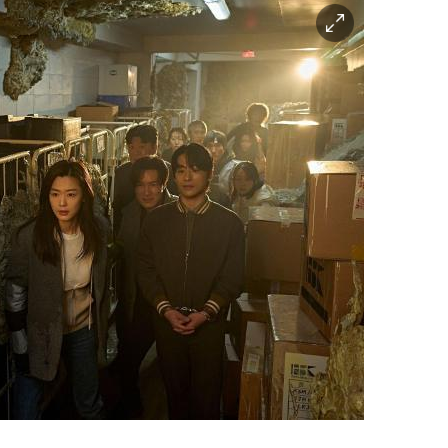
이
미
지
확
대