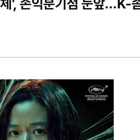
군체', 손익분기점 눈앞…K-
이
미
지
확
대