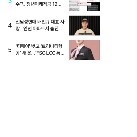
3
수'?...청년미래적금 12%
준다더니 "응, 오류야"
신남성연대 배인규 대표 사
4
망…인천 아파트서 숨진 채
발견
'티웨이' 벗고 '트리니티항
5
공' 새 옷…"FSC·LCC 틈
새, SSC 전략으로 공략"