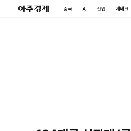
아
중국
AI
산업
재테크
주
경
제