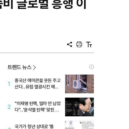
좀비 글로벌 흥행 이
공
프
텍
유
린
스
트
트
크
기
트렌드 뉴스
중국산 에어콘을 웃돈 주고
1
산다...유럽 열광시킨 메이
디
"이재명 탄핵, 얼마 안 남았
2
다"...'윤석열 탄핵' 맞힌 무
당, '성지글' 등장
국가가 청년 상대로 '통