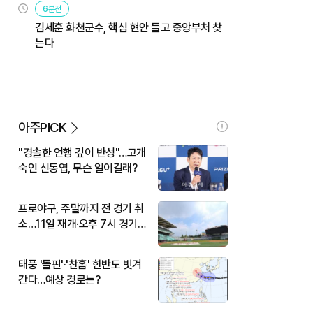
6분전
김세훈 화천군수, 핵심 현안 들고 중앙부처 찾
는다
아주PICK
"경솔한 언행 깊이 반성"…고개
숙인 신동엽, 무슨 일이길래?
프로야구, 주말까지 전 경기 취
소…11일 재개·오후 7시 경기
시작
태풍 '돌핀'·'찬홈' 한반도 빗겨
간다…예상 경로는?