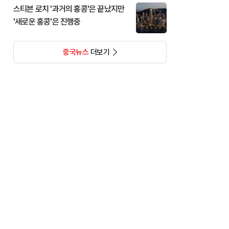
스티븐 로치 '과거의 홍콩'은 끝났지만
'새로운 홍콩'은 진행중
중국뉴스
더보기