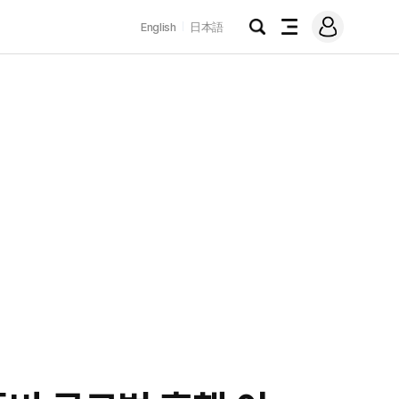
로
English
日本語
그
검
전
인
색
체
메
뉴