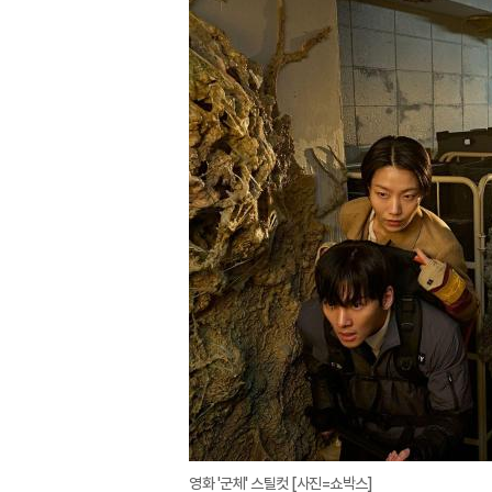
영화 '군체' 스틸컷 [사진=쇼박스]