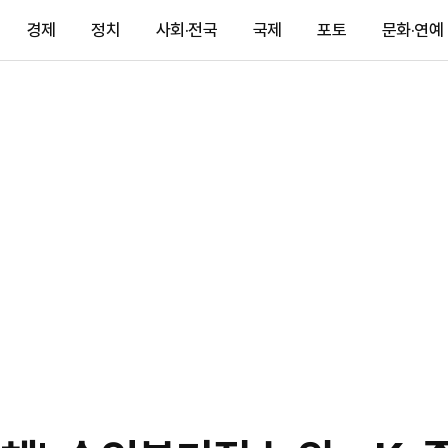
경제
정치
사회·전국
국제
포토
문화·연예