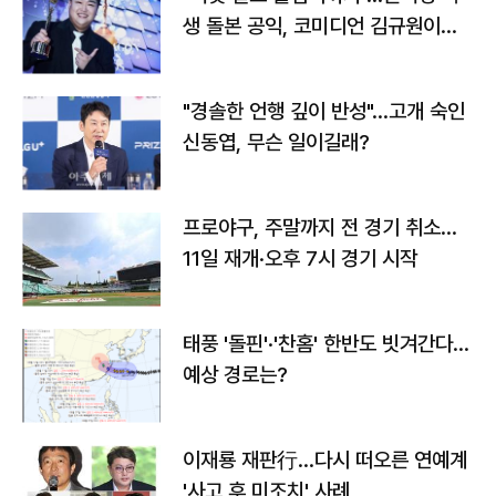
생 돌본 공익, 코미디언 김규원이었
다
"경솔한 언행 깊이 반성"…고개 숙인
신동엽, 무슨 일이길래?
프로야구, 주말까지 전 경기 취소…
11일 재개·오후 7시 경기 시작
태풍 '돌핀'·'찬홈' 한반도 빗겨간다…
예상 경로는?
이재룡 재판行…다시 떠오른 연예계
'사고 후 미조치' 사례