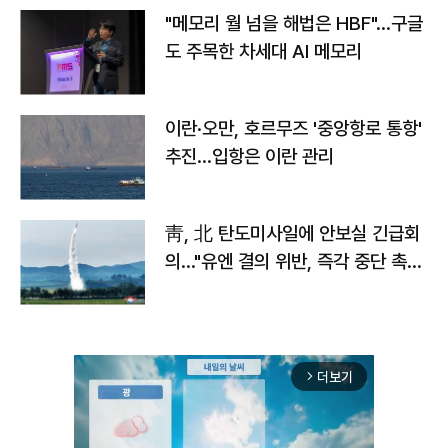
"메모리 월 넘을 해법은 HBF"…구글
도 주목한 차세대 AI 메모리
이란·오만, 호르무즈 '중앙항로 통항'
추진…입항은 이란 관리
靑, 北 탄도미사일에 안보실 긴급회
의…"유엔 결의 위반, 즉각 중단 촉
구"
더보기
arrow_forward_ios