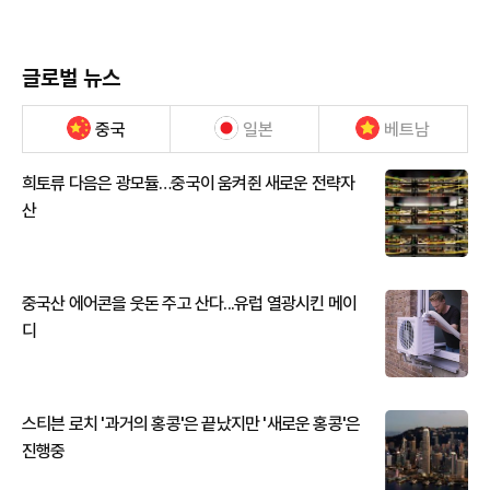
글로벌 뉴스
중국
일본
베트남
희토류 다음은 광모듈…중국이 움켜쥔 새로운 전략자
산
중국산 에어콘을 웃돈 주고 산다...유럽 열광시킨 메이
디
스티븐 로치 '과거의 홍콩'은 끝났지만 '새로운 홍콩'은
진행중