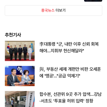
중국뉴스
더보기
추천기사
李대통령 "군, 내란 이후 신뢰 회복
해야…지휘부 헌신해달라"
與, 부동산 세제 개편안 비판 오세훈
에 '맹공'…"공급 억제기"
합수본, 선관위 9곳 추가 압색…강남
·서초도 '투표율 허위 입력' 정황