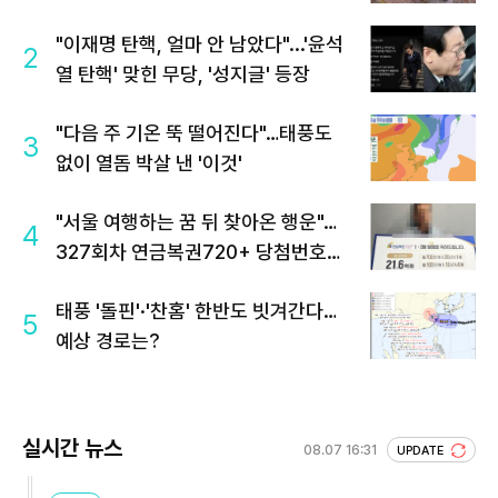
"이재명 탄핵, 얼마 안 남았다"...'윤석
2
열 탄핵' 맞힌 무당, '성지글' 등장
"다음 주 기온 뚝 떨어진다"…태풍도
3
없이 열돔 박살 낸 '이것'
"서울 여행하는 꿈 뒤 찾아온 행운"…
4
327회차 연금복권720+ 당첨번호조
회 주목
태풍 '돌핀'·'찬홈' 한반도 빗겨간다…
5
예상 경로는?
실시간 뉴스
08.07 16:31
UPDATE