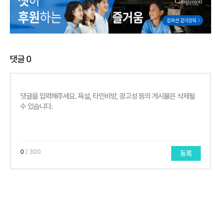
댓글
0
0
/ 300
등록