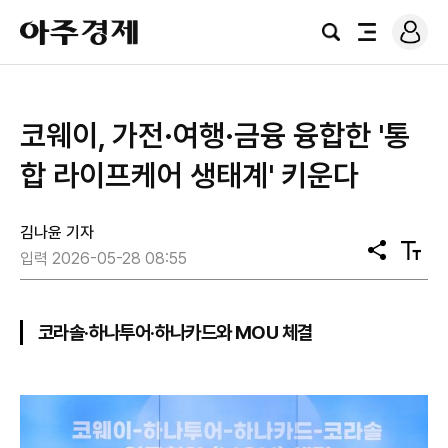
로
아
그
검
전
주
인
색
체
경
메
제
뉴
코웨이, 가전·여행·금융 융합한 '통
합 라이프케어 생태계' 키운다
김나윤 기자
공
텍
입력 2026-05-28 08:55
유
스
트
크
기
코라솔·하나투어·하나카드와 MOU 체결