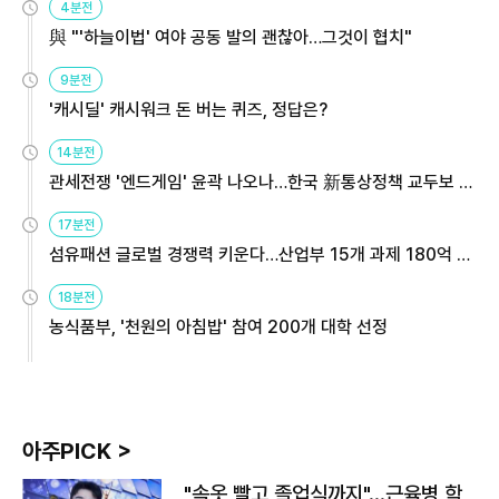
4분전
與 "'하늘이법' 여야 공동 발의 괜찮아…그것이 협치"
9분전
'캐시딜' 캐시워크 돈 버는 퀴즈, 정답은?
14분전
관세전쟁 '엔드게임' 윤곽 나오나…한국 新통상정책 교두보 활
용해야
17분전
섬유패션 글로벌 경쟁력 키운다…산업부 15개 과제 180억 지
원
18분전
농식품부, '천원의 아침밥' 참여 200개 대학 선정
아주PICK >
"속옷 빨고 졸업식까지"…근육병 학