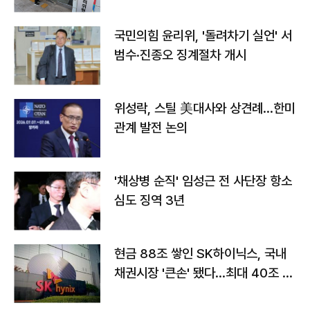
국민의힘 윤리위, '돌려차기 실언' 서
범수·진종오 징계절차 개시
위성락, 스틸 美대사와 상견례…한미
관계 발전 논의
'채상병 순직' 임성근 전 사단장 항소
심도 징역 3년
현금 88조 쌓인 SK하이닉스, 국내
채권시장 '큰손' 됐다…최대 40조 투
자