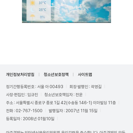
Unmute
개인정보처리방침
청소년보호정책
사이트맵
정기간행등록번호 : 서울 아 00493
회장·발행인 : 곽영길
사장·편집인 : 임규진
청소년보호책임자 : 전운
주소 : 서울특별시 종로구 종로 1길 42(수송동 146-1) 이마빌딩 11층
전화 : 02-767-1500
발행일자 : 2007년 11월 15일
등록일자 : 2008년 01월10일
아주경제는 인터넷신문윤리위원회 윤리강령을 준수합니다. 아주경제의 모든