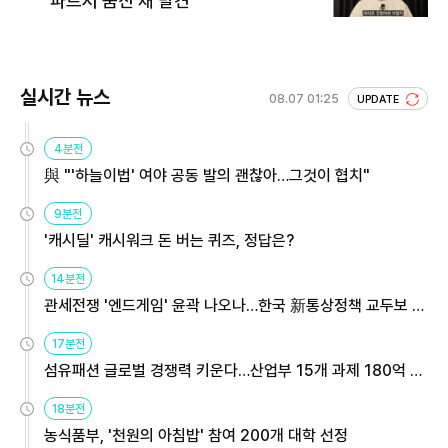
파트서 숨진 채 발견
실시간 뉴스
08.07 01:25
UPDATE
4분전
與 "'하늘이법' 여야 공동 발의 괜찮아…그것이 협치"
9분전
'캐시딜' 캐시워크 돈 버는 퀴즈, 정답은?
14분전
관세전쟁 '엔드게임' 윤곽 나오나…한국 新통상정책 교두보 활
용해야
17분전
섬유패션 글로벌 경쟁력 키운다…산업부 15개 과제 180억 지
원
18분전
농식품부, '천원의 아침밥' 참여 200개 대학 선정