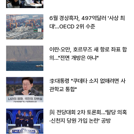
우려
6월 경상흑자, 497억달러 '사상 최
대'…OECD 2위 수준
이란·오만, 호르무즈 새 항로 좌표 합
의…"전면 개방은 아냐"
李대통령 "쿠데타 소지 없애려면 사
관학교 통합"
與 전당대회 2차 토론회…'탈당 의혹
·신천지 당원 가입 논란' 공방