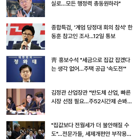
실로…모든 행정력 총동원하라"
종합특검, '계엄 당정대 회의 참석' 한
동훈 참고인 조사...12일 통보
靑 홍보수석 "세금으로 집값 잡겠다
는 생각 없어…주택 공급 '속도전'"
김정관 산업장관 "반도체 산업, 빠른
시장 선점 필요…주52시간제 손봐
야"
"집값보다 전월세가 더 불안해질 수
도"…전문가들, 세제개편안 부작용