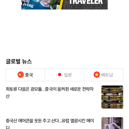
글로벌 뉴스
중국
일본
베트남
희토류 다음은 광모듈…중국이 움켜쥔 새로운 전략자
산
중국산 에어콘을 웃돈 주고 산다...유럽 열광시킨 메이
디