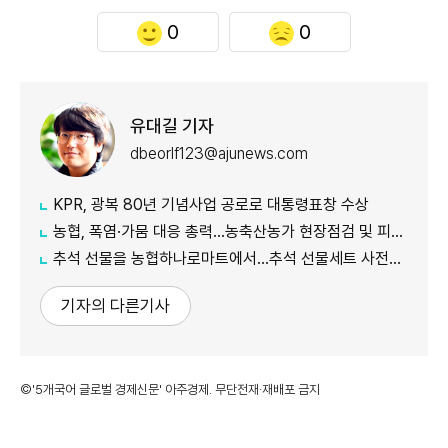
0
0
유대길 기자
dbeorlf123@ajunews.com
KPR, 광복 80년 기념사업 공로로 대통령표창 수상
농협, 폭염·가뭄 대응 총력...농축산농가 현장점검 및 피해 예방 강화
추석 선물을 농협하나로마트에서…추석 선물세트 사전예약 실시
기자의 다른기사
©'5개국어 글로벌 경제신문' 아주경제. 무단전재·재배포 금지