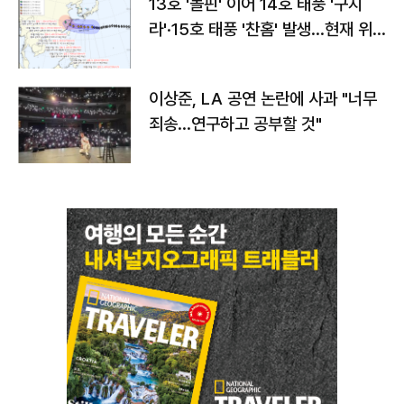
13호 '돌핀' 이어 14호 태풍 '구지
라'·15호 태풍 '찬홈' 발생…현재 위
치와 이동경로는?
이상준, LA 공연 논란에 사과 "너무
죄송…연구하고 공부할 것"