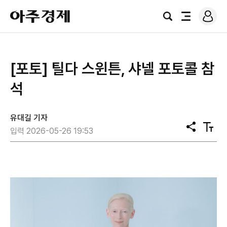
로
아
그
검
전
주
인
색
체
경
메
제
뉴
[포토] 틸다 스윈튼, 샤넬 포토콜 참
석
유대길 기자
공
텍
입력 2026-05-26 19:53
유
스
트
크
기