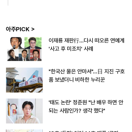
아주PICK >
이재룡 재판行…다시 떠오른 연예계
'사고 후 미조치' 사례
"한국산 물은 안마셔"…日 지진 구호
품 보냈더니 비하한 누리꾼
'태도 논란' 정준원 "난 배우 하면 안
되는 사람인가? 생각 했다"