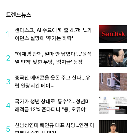
트렌드뉴스
샌디스크, AI 수요에 '매출 4.7배'…가
1
이던스 실망에 '주가는 하락'
"이재명 탄핵, 얼마 안 남았다"...'윤석
2
열 탄핵' 맞힌 무당, '성지글' 등장
중국산 에어콘을 웃돈 주고 산다...유
3
럽 열광시킨 메이디
국가가 청년 상대로 '통수'?...청년미
4
래적금 12% 준다더니 "응, 오류야"
신남성연대 배인규 대표 사망…인천 아
5