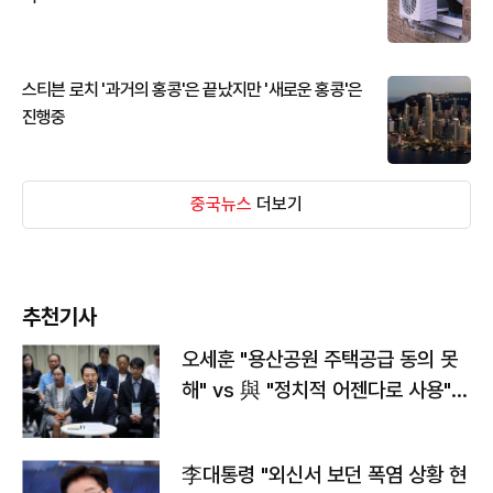
스티븐 로치 '과거의 홍콩'은 끝났지만 '새로운 홍콩'은
진행중
중국뉴스
더보기
추천기사
오세훈 "용산공원 주택공급 동의 못
해" vs 與 "정치적 어젠다로 사용"
맞불
李대통령 "외신서 보던 폭염 상황 현