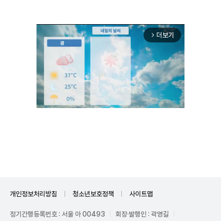
더보기
arrow_forward_ios
Mute
개인정보처리방침
청소년보호정책
사이트맵
정기간행등록번호 : 서울 아 00493
회장·발행인 : 곽영길