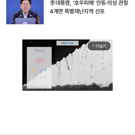
李대통령, '호우피해' 안동·의성 관할
4개면 특별재난지역 선포
더보기
arrow_forward_ios
Unmute