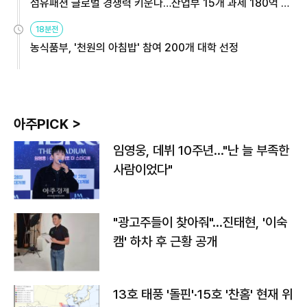
섬유패션 글로벌 경쟁력 키운다…산업부 15개 과제 180억 지
원
18분전
농식품부, '천원의 아침밥' 참여 200개 대학 선정
아주PICK >
임영웅, 데뷔 10주년…"난 늘 부족한
사람이었다"
"광고주들이 찾아줘"…진태현, '이숙
캠' 하차 후 근황 공개
13호 태풍 '돌핀'·15호 '찬홈' 현재 위