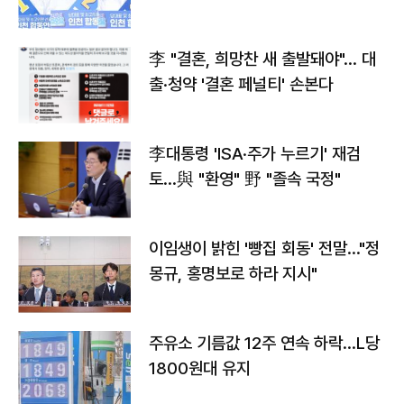
李 "결혼, 희망찬 새 출발돼야"… 대
출·청약 '결혼 페널티' 손본다
李대통령 'ISA·주가 누르기' 재검
토…與 "환영" 野 "졸속 국정"
이임생이 밝힌 '빵집 회동' 전말…"정
몽규, 홍명보로 하라 지시"
주유소 기름값 12주 연속 하락…L당
1800원대 유지