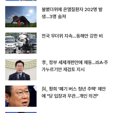
불볕더위에 온열질환자 202명 발
생…3명 숨져
전국 무더위 지속…동해안 강한 비
李, 정부 세제개편안에 제동…ISA·주
가누르기안 재검토 지시
與, 황희 '폐기 버스 청년 주택' 제안
에 "당 입장과 무관…개인 의견"