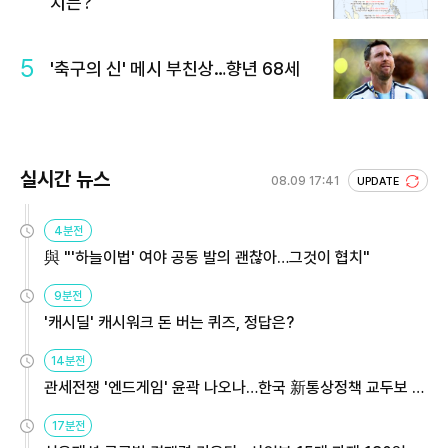
치는?
5
'축구의 신' 메시 부친상…향년 68세
실시간 뉴스
08.09 17:41
UPDATE
4분전
與 "'하늘이법' 여야 공동 발의 괜찮아…그것이 협치"
9분전
'캐시딜' 캐시워크 돈 버는 퀴즈, 정답은?
14분전
관세전쟁 '엔드게임' 윤곽 나오나…한국 新통상정책 교두보 활
용해야
17분전