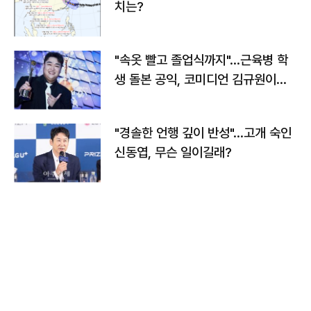
치는?
"속옷 빨고 졸업식까지"…근육병 학
생 돌본 공익, 코미디언 김규원이었
다
"경솔한 언행 깊이 반성"…고개 숙인
신동엽, 무슨 일이길래?