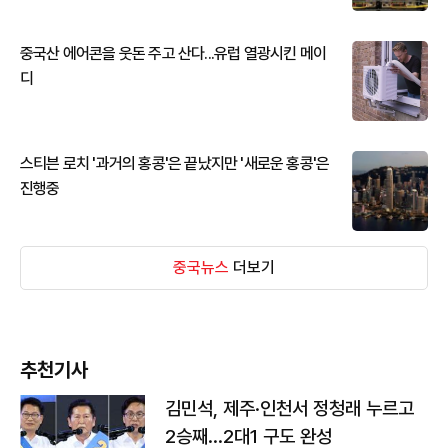
중국산 에어콘을 웃돈 주고 산다...유럽 열광시킨 메이
디
스티븐 로치 '과거의 홍콩'은 끝났지만 '새로운 홍콩'은
진행중
중국뉴스
더보기
추천기사
김민석, 제주·인천서 정청래 누르고
2승째…2대1 구도 완성