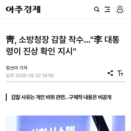
로
아
그
검
전
주
인
색
체
경
메
제
뉴
靑, 소방청장 감찰 착수…"李 대통
령이 진상 확인 지시"
장선아 기자
공
텍
입력 2026-05-22 19:56
유
스
트
크
기
감찰 사유는 개인 비위 관련…구체적 내용은 비공개