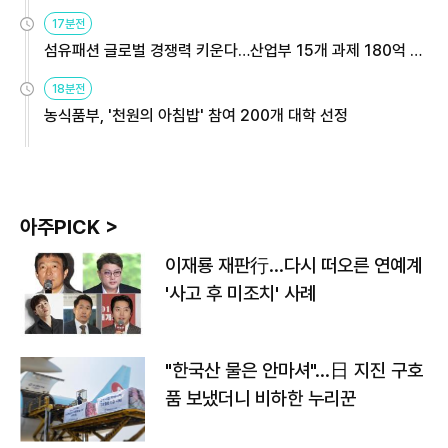
용해야
17분전
섬유패션 글로벌 경쟁력 키운다…산업부 15개 과제 180억 지
원
18분전
농식품부, '천원의 아침밥' 참여 200개 대학 선정
아주PICK >
이재룡 재판行…다시 떠오른 연예계
'사고 후 미조치' 사례
"한국산 물은 안마셔"…日 지진 구호
품 보냈더니 비하한 누리꾼