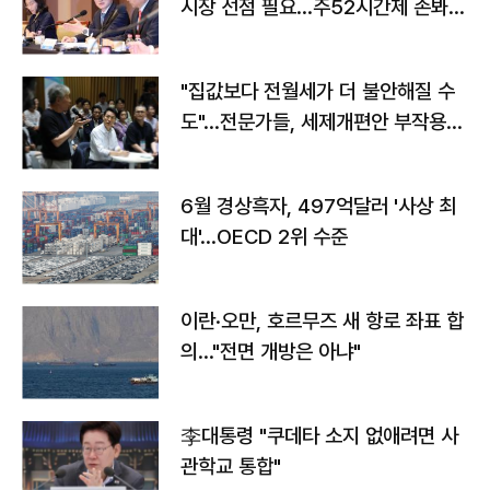
시장 선점 필요…주52시간제 손봐
야"
"집값보다 전월세가 더 불안해질 수
도"…전문가들, 세제개편안 부작용
우려
6월 경상흑자, 497억달러 '사상 최
대'…OECD 2위 수준
이란·오만, 호르무즈 새 항로 좌표 합
의…"전면 개방은 아냐"
李대통령 "쿠데타 소지 없애려면 사
관학교 통합"