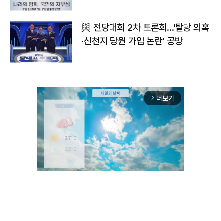
與 전당대회 2차 토론회…'탈당 의혹
·신천지 당원 가입 논란' 공방
더보기
arrow_forward_ios
Unmute