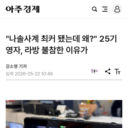
로
아
그
검
전
주
인
색
체
경
메
제
뉴
"나솔사계 최커 됐는데 왜?" 25기
영자, 라방 불참한 이유가
강소영 기자
공
텍
입력 2026-05-22 10:49
유
스
트
크
기