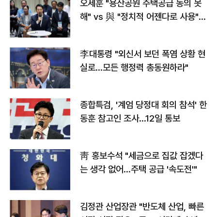
오세훈 "용산공원 주택공급 동의 못
해" vs 與 "정치적 어젠다로 사용"
맞불
李대통령 "외신서 보던 폭염 상황 현
실로…모든 행정력 총동원하라"
종합특검, '계엄 당정대 회의 참석' 한
동훈 참고인 조사...12일 통보
靑 홍보수석 "세금으로 집값 잡겠다
는 생각 없어…주택 공급 '속도전'"
김정관 산업장관 "반도체 산업, 빠른