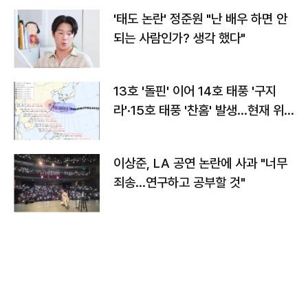
'태도 논란' 정준원 "난 배우 하면 안
되는 사람인가? 생각 했다"
13호 '돌핀' 이어 14호 태풍 '구지
라'·15호 태풍 '찬홈' 발생…현재 위
치와 이동경로는?
이상준, LA 공연 논란에 사과 "너무
죄송…연구하고 공부할 것"