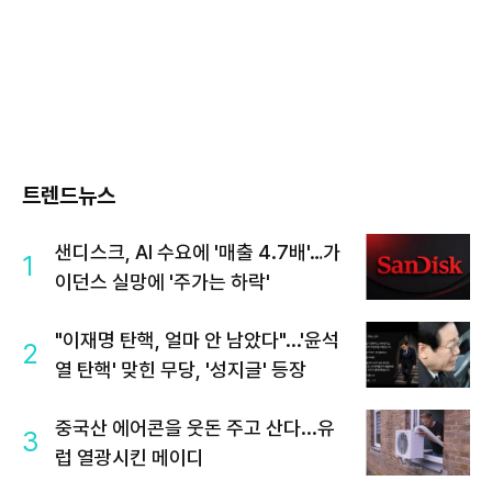
트렌드뉴스
샌디스크, AI 수요에 '매출 4.7배'…가
1
이던스 실망에 '주가는 하락'
"이재명 탄핵, 얼마 안 남았다"...'윤석
2
열 탄핵' 맞힌 무당, '성지글' 등장
중국산 에어콘을 웃돈 주고 산다...유
3
럽 열광시킨 메이디