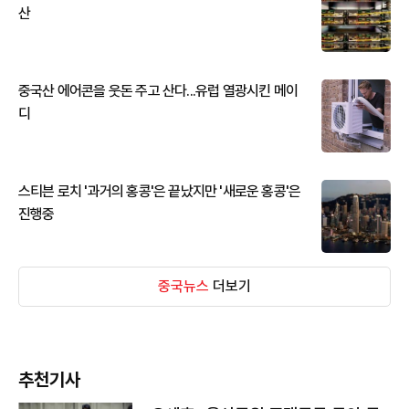
산
중국산 에어콘을 웃돈 주고 산다...유럽 열광시킨 메이
디
스티븐 로치 '과거의 홍콩'은 끝났지만 '새로운 홍콩'은
진행중
중국뉴스
더보기
추천기사