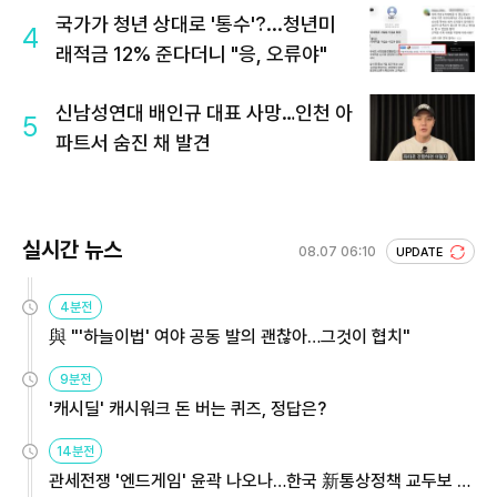
국가가 청년 상대로 '통수'?...청년미
4
래적금 12% 준다더니 "응, 오류야"
신남성연대 배인규 대표 사망…인천 아
5
파트서 숨진 채 발견
실시간 뉴스
08.07 06:10
UPDATE
4분전
與 "'하늘이법' 여야 공동 발의 괜찮아…그것이 협치"
9분전
'캐시딜' 캐시워크 돈 버는 퀴즈, 정답은?
14분전
관세전쟁 '엔드게임' 윤곽 나오나…한국 新통상정책 교두보 활