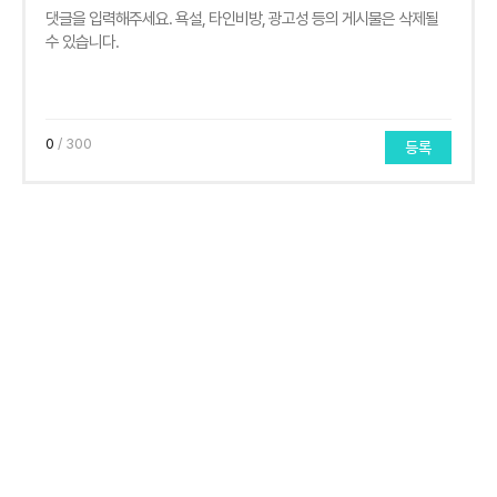
0
/ 300
등록