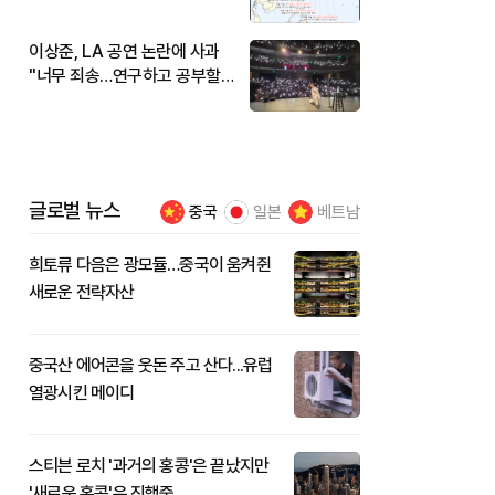
현재 위치와 이동경로는?
이상준, LA 공연 논란에 사과
"너무 죄송…연구하고 공부할
것"
글로벌 뉴스
중국
일본
베트남
희토류 다음은 광모듈…중국이 움켜쥔
새로운 전략자산
중국산 에어콘을 웃돈 주고 산다...유럽
열광시킨 메이디
스티븐 로치 '과거의 홍콩'은 끝났지만
'새로운 홍콩'은 진행중