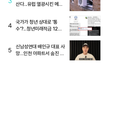
3
산다...유럽 열광시킨 메이
디
국가가 청년 상대로 '통
4
수'?...청년미래적금 12%
준다더니 "응, 오류야"
신남성연대 배인규 대표 사
5
망…인천 아파트서 숨진 채
발견