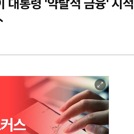
 대통령 '약탈적 금융' 지
外
이
미
지
확
대