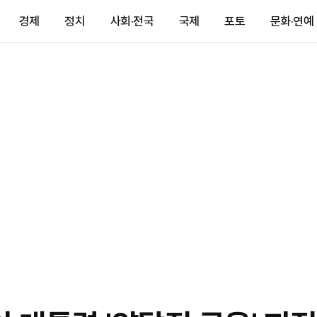
경제
정치
사회·전국
국제
포토
문화·연예