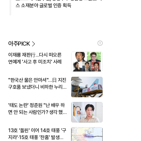
스 소재분야 글로벌 인증 획득
아주PICK
이재룡 재판行…다시 떠오른
연예계 '사고 후 미조치' 사례
"한국산 물은 안마셔"…日 지진
구호품 보냈더니 비하한 누리
꾼
'태도 논란' 정준원 "난 배우 하
면 안 되는 사람인가? 생각 했
다"
13호 '돌핀' 이어 14호 태풍 '구
지라'·15호 태풍 '찬홈' 발생…