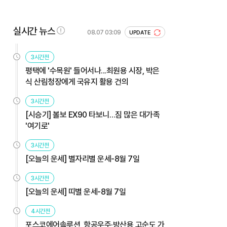
실시간 뉴스
08.07 03:09
UPDATE
3시간전
평택에 '수목원' 들어서나...최원용 시장, 박은
식 산림청장에게 국유지 활용 건의
3시간전
[시승기] 볼보 EX90 타보니…짐 많은 대가족
'여기로'
3시간전
[오늘의 운세] 별자리별 운세-8월 7일
3시간전
[오늘의 운세] 띠별 운세-8월 7일
4시간전
포스코에어솔루션, 항공우주·방산용 고순도 가