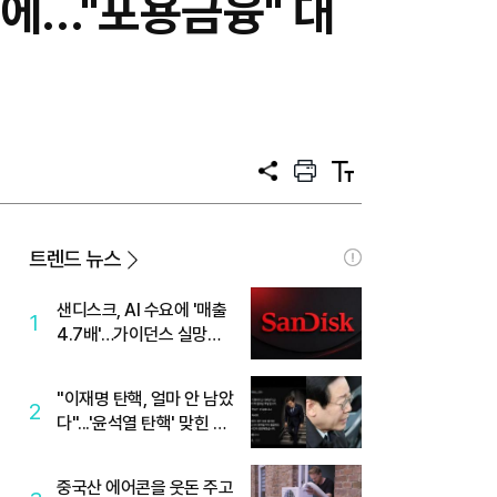
적에…"포용금융" 대
공
프
텍
유
린
스
트
트
크
기
트렌드 뉴스
샌디스크, AI 수요에 '매출
1
4.7배'…가이던스 실망에
'주가는 하락'
"이재명 탄핵, 얼마 안 남았
2
다"...'윤석열 탄핵' 맞힌 무
당, '성지글' 등장
중국산 에어콘을 웃돈 주고