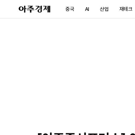
아
중국
AI
산업
재테크
주
경
제