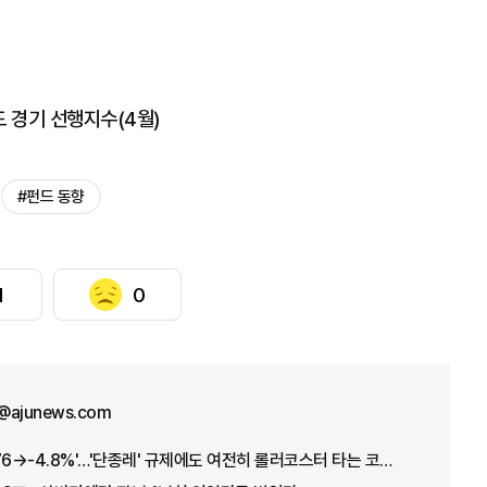
드 경기 선행지수(4월)
#펀드 동향
1
0
@ajunews.com
'+17.91→-5.12→+3.76→-4.8%'…'단종레' 규제에도 여전히 롤러코스터 타는 코스피