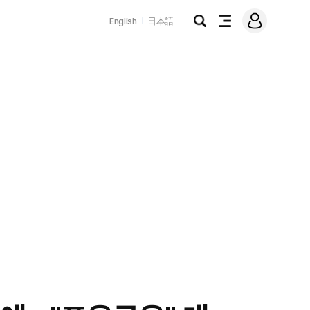
로
English
日本語
그
검
전
인
색
체
메
뉴