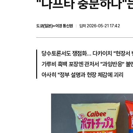
"나프타 충분하다"
도쿄(일본)=이경 통신원
입력 2026-05-21 17:42
당수토론서도 쟁점화… 다카이치 "현장서 
가루비 흑백 포장엔 관저서 "과잉반응" 불
아사히 "정부 설명과 현장 체감에 괴리