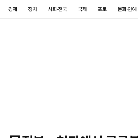
경제
정치
사회·전국
국제
포토
문화·연예