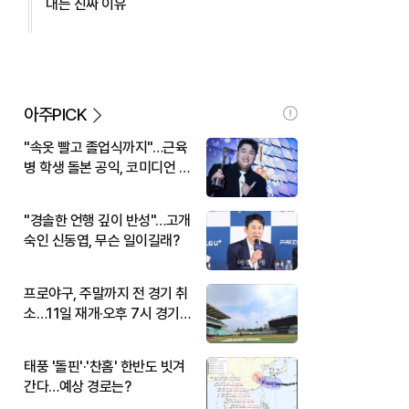
대는 진짜 이유
아주PICK
"속옷 빨고 졸업식까지"…근육
병 학생 돌본 공익, 코미디언 김
규원이었다
"경솔한 언행 깊이 반성"…고개
숙인 신동엽, 무슨 일이길래?
프로야구, 주말까지 전 경기 취
소…11일 재개·오후 7시 경기
시작
태풍 '돌핀'·'찬홈' 한반도 빗겨
간다…예상 경로는?