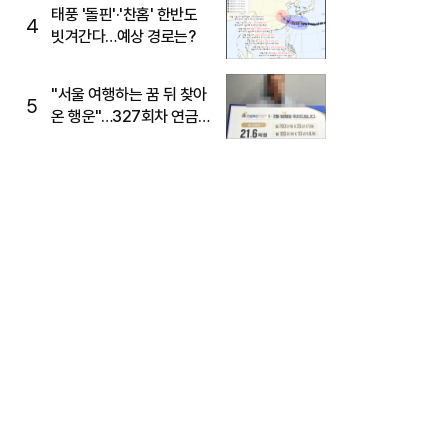
태풍 '돌핀'·'찬홈' 한반도
4
빗겨간다…예상 경로는?
"서울 여행하는 꿈 뒤 찾아
5
온 행운"…327회차 연금
복권720+ 당첨번호조회
주목