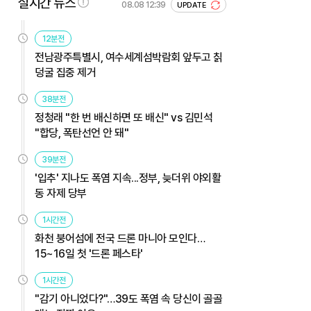
실시간 뉴스
08.08 12:39
UPDATE
12분전
전남광주특별시, 여수세계섬박람회 앞두고 칡
덩굴 집중 제거
38분전
정청래 "한 번 배신하면 또 배신" vs 김민석
"합당, 폭탄선언 안 돼"
39분전
'입추' 지나도 폭염 지속...정부, 늦더위 야외활
동 자제 당부
1시간전
화천 붕어섬에 전국 드론 마니아 모인다…
15~16일 첫 '드론 페스타'
1시간전
"감기 아니었다?"…39도 폭염 속 당신이 골골