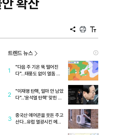
안 확산
공
프
텍
유
린
스
트
트
크
기
트렌드 뉴스
"다음 주 기온 뚝 떨어진
1
다"…태풍도 없이 열돔 박
살 낸 '이것'
"이재명 탄핵, 얼마 안 남았
2
다"...'윤석열 탄핵' 맞힌 무
당, '성지글' 등장
중국산 에어콘을 웃돈 주고
3
산다...유럽 열광시킨 메이
디