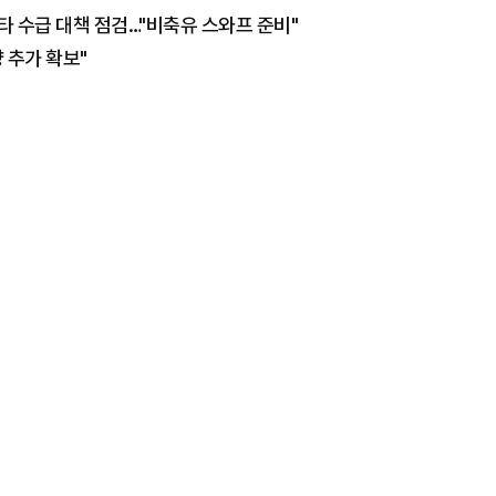
타 수급 대책 점검…"비축유 스와프 준비"
 추가 확보"