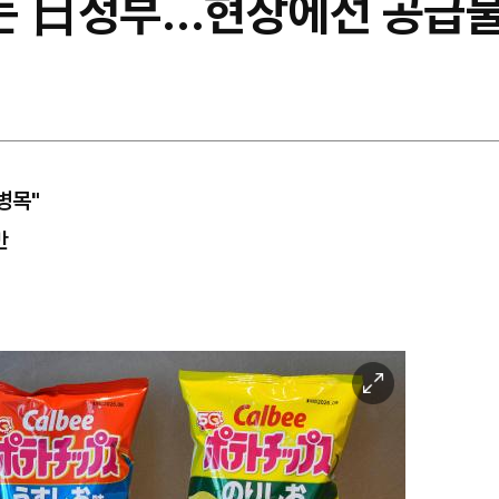
는 日정부…현장에선 공급불
병목"
만
이
미
지
확