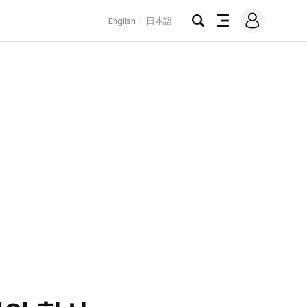
로
English
日本語
그
검
전
인
색
체
메
뉴