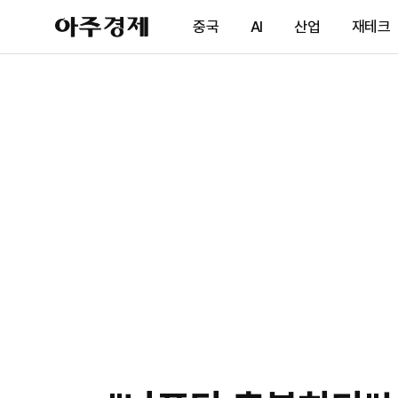
아
중국
AI
산업
재테크
주
경
제