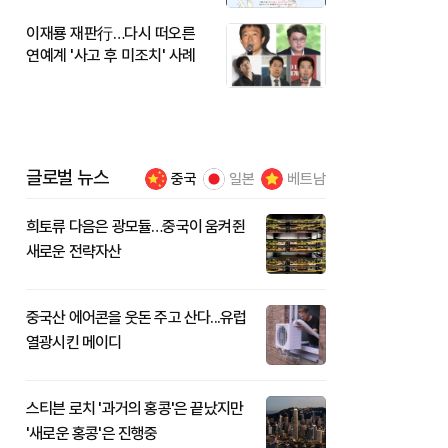
이재룡 재판行…다시 떠오른
연예계 '사고 후 미조치' 사례
글로벌 뉴스
중국
일본
베트남
희토류 다음은 광모듈…중국이 움켜쥔
새로운 전략자산
중국산 에어콘을 웃돈 주고 산다...유럽
열광시킨 메이디
스티븐 로치 '과거의 홍콩'은 끝났지만
'새로운 홍콩'은 진행중