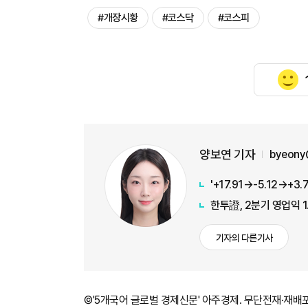
#개장시황
#코스닥
#코스피
양보연 기자
byeony
한투證, 2분기 영업익 
기자의 다른기사
©'5개국어 글로벌 경제신문' 아주경제. 무단전재·재배