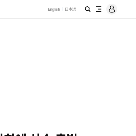
로
English
日本語
그
검
전
인
색
체
메
뉴