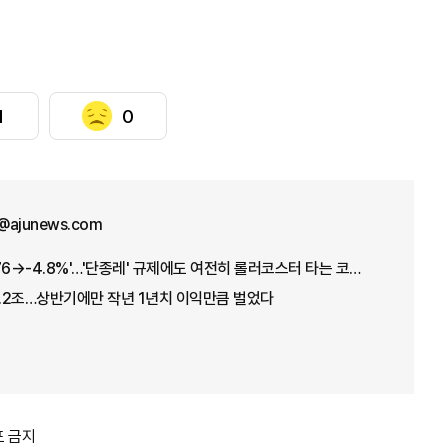
1
0
@ajunews.com
'+17.91→-5.12→+3.76→-4.8%'…'단종레' 규제에도 여전히 롤러코스터 타는 코스피
1.2조…상반기에만 작년 1년치 이익만큼 벌었다
포 금지