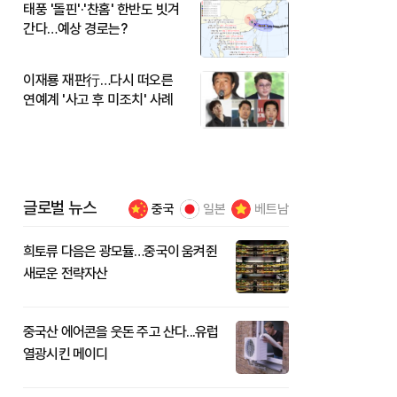
태풍 '돌핀'·'찬홈' 한반도 빗겨
간다…예상 경로는?
이재룡 재판行…다시 떠오른
연예계 '사고 후 미조치' 사례
글로벌 뉴스
중국
일본
베트남
희토류 다음은 광모듈…중국이 움켜쥔
새로운 전략자산
중국산 에어콘을 웃돈 주고 산다...유럽
열광시킨 메이디