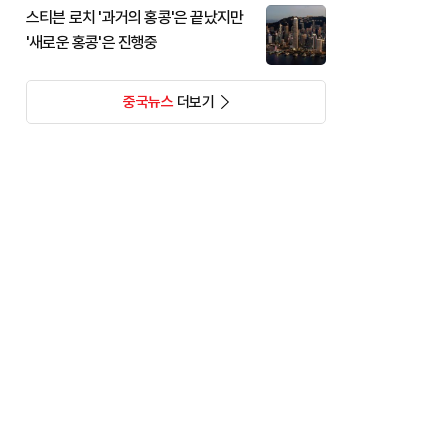
스티븐 로치 '과거의 홍콩'은 끝났지만
'새로운 홍콩'은 진행중
중국뉴스
더보기