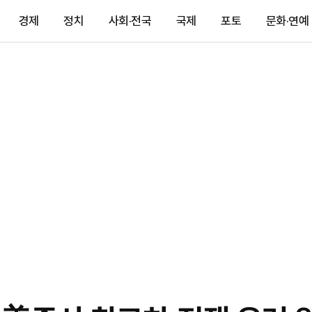
경제
정치
사회·전국
국제
포토
문화·연예