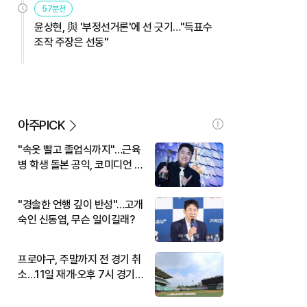
57분전
윤상현, 與 '부정선거론'에 선 긋기…"득표수
조작 주장은 선동"
아주PICK
"속옷 빨고 졸업식까지"…근육
병 학생 돌본 공익, 코미디언 김
규원이었다
"경솔한 언행 깊이 반성"…고개
숙인 신동엽, 무슨 일이길래?
프로야구, 주말까지 전 경기 취
소…11일 재개·오후 7시 경기
시작