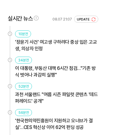
실시간 뉴스
08.07 21:07
UPDATE
10분전
'장윤기 사건' 여고생 구하려다 중상 입은 고교
생, 의상자 인정
34분전
이 대통령, 부동산 대책 6시간 점검…"기존 방
식 벗어나 과감히 실행"
52분전
과천 서울랜드 "여름 시즌 파일럿 콘텐츠 '데드
퍼레이드' 공개"
56분전
'한국한의약진흥원이 지원하고 오너브가 결
실'…CES 혁신상 이어 62억 펀딩 성공