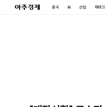
아
중국
AI
산업
재테크
주
경
제