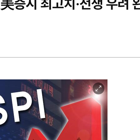
, 美증시 최고치·전쟁 우려 
이
미
지
확
대