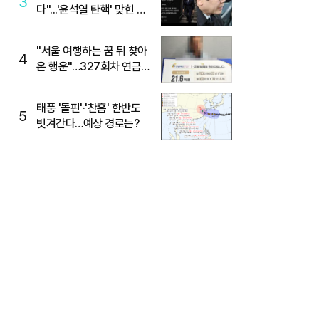
3
다"...'윤석열 탄핵' 맞힌 무
당, '성지글' 등장
"서울 여행하는 꿈 뒤 찾아
4
온 행운"…327회차 연금
복권720+ 당첨번호조회
주목
태풍 '돌핀'·'찬홈' 한반도
5
빗겨간다…예상 경로는?