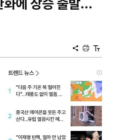
완화에 상승 출발…
공
프
텍
유
린
스
트
트
크
기
트렌드 뉴스
"다음 주 기온 뚝 떨어진
1
다"…태풍도 없이 열돔 박
살 낸 '이것'
중국산 에어콘을 웃돈 주고
2
산다...유럽 열광시킨 메이
디
"이재명 탄핵, 얼마 안 남았