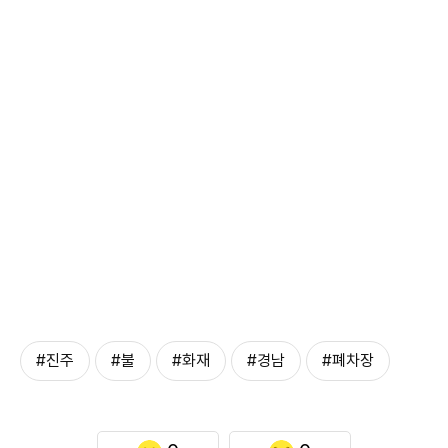
#진주
#불
#화재
#경남
#폐차장