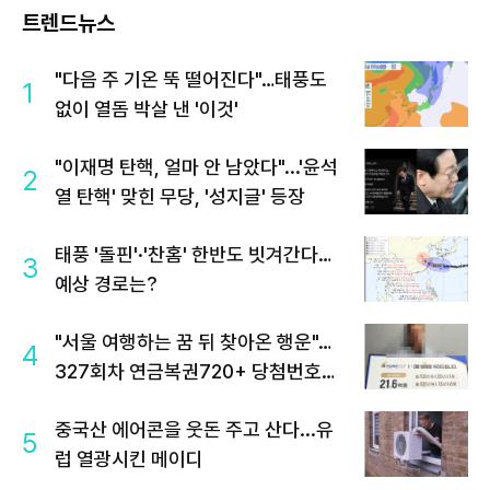
트렌드뉴스
"다음 주 기온 뚝 떨어진다"…태풍도
1
없이 열돔 박살 낸 '이것'
"이재명 탄핵, 얼마 안 남았다"...'윤석
2
열 탄핵' 맞힌 무당, '성지글' 등장
태풍 '돌핀'·'찬홈' 한반도 빗겨간다…
3
예상 경로는?
"서울 여행하는 꿈 뒤 찾아온 행운"…
4
327회차 연금복권720+ 당첨번호조
회 주목
중국산 에어콘을 웃돈 주고 산다...유
5
럽 열광시킨 메이디