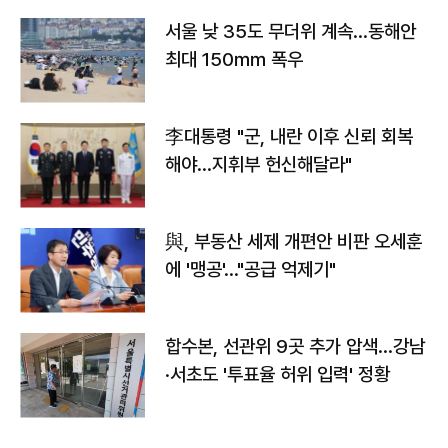
서울 낮 35도 무더위 계속…동해안
최대 150㎜ 폭우
李대통령 "군, 내란 이후 신뢰 회복
해야…지휘부 헌신해달라"
與, 부동산 세제 개편안 비판 오세훈
에 '맹공'…"공급 억제기"
합수본, 선관위 9곳 추가 압색…강남
·서초도 '투표율 허위 입력' 정황