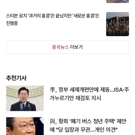
스티븐 로치 '과거의 홍콩'은 끝났지만 '새로운 홍콩'은
진행중
중국뉴스
더보기
추천기사
李, 정부 세제개편안에 제동…ISA·주
가누르기안 재검토 지시
與, 황희 '폐기 버스 청년 주택' 제안
에 "당 입장과 무관…개인 의견"