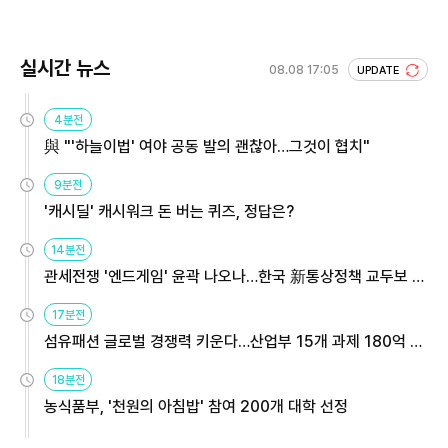
실시간 뉴스
08.08 17:05
UPDATE
4분전
與 "'하늘이법' 여야 공동 발의 괜찮아…그것이 협치"
9분전
'캐시딜' 캐시워크 돈 버는 퀴즈, 정답은?
14분전
관세전쟁 '엔드게임' 윤곽 나오나…한국 新통상정책 교두보 활
용해야
17분전
섬유패션 글로벌 경쟁력 키운다…산업부 15개 과제 180억 지
원
18분전
농식품부, '천원의 아침밥' 참여 200개 대학 선정