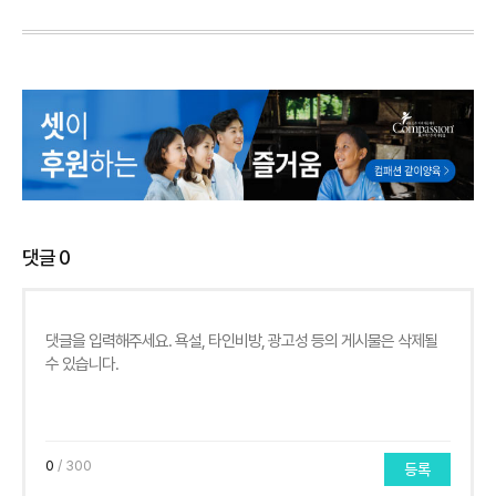
댓글
0
0
/ 300
등록