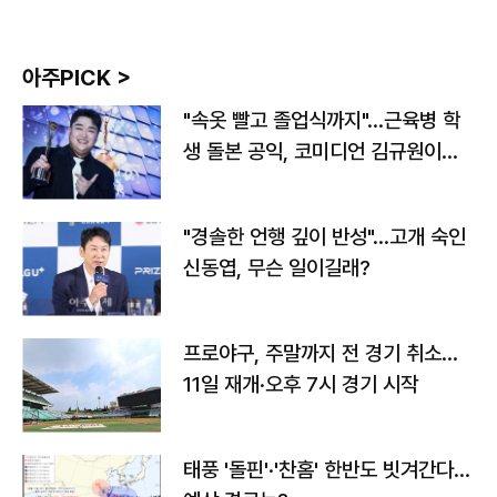
아주PICK >
"속옷 빨고 졸업식까지"…근육병 학
생 돌본 공익, 코미디언 김규원이었
다
"경솔한 언행 깊이 반성"…고개 숙인
신동엽, 무슨 일이길래?
프로야구, 주말까지 전 경기 취소…
11일 재개·오후 7시 경기 시작
태풍 '돌핀'·'찬홈' 한반도 빗겨간다…