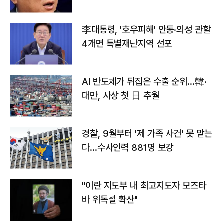
李대통령, '호우피해' 안동·의성 관할
4개면 특별재난지역 선포
AI 반도체가 뒤집은 수출 순위…韓·
대만, 사상 첫 日 추월
경찰, 9월부터 '제 가족 사건' 못 맡는
다…수사인력 881명 보강
"이란 지도부 내 최고지도자 모즈타
바 위독설 확산"