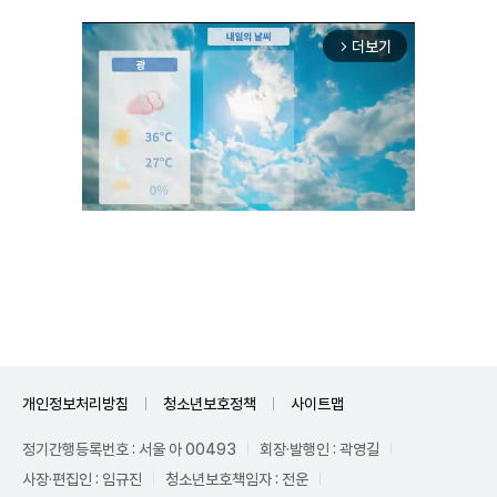
더보기
arrow_forward_ios
Unmute
개인정보처리방침
청소년보호정책
사이트맵
정기간행등록번호 : 서울 아 00493
회장·발행인 : 곽영길
사장·편집인 : 임규진
청소년보호책임자 : 전운