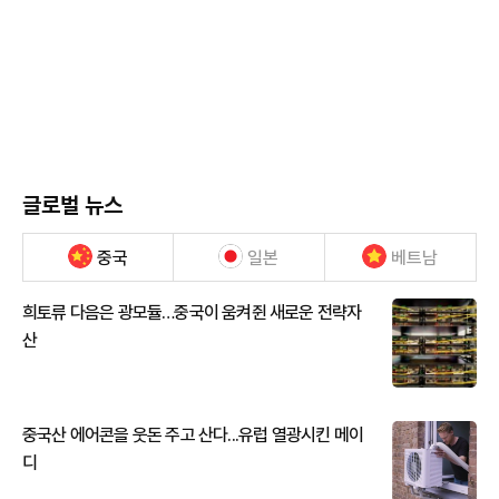
글로벌 뉴스
중국
일본
베트남
희토류 다음은 광모듈…중국이 움켜쥔 새로운 전략자
산
중국산 에어콘을 웃돈 주고 산다...유럽 열광시킨 메이
디