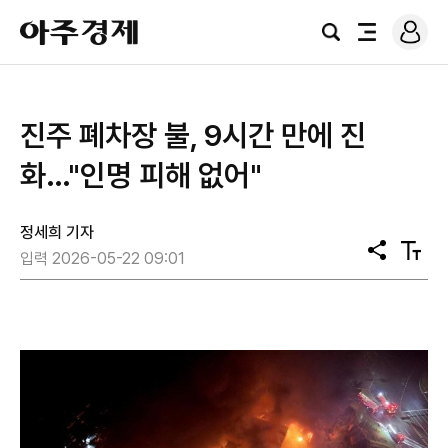
로
아
그
검
전
주
인
색
체
경
메
제
뉴
진주 폐차장 불, 9시간 만에 진
화…"인명 피해 없어"
정세희 기자
공
텍
입력 2026-05-22 09:01
유
스
트
크
기