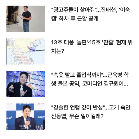
"광고주들이 찾아줘"…진태현, '이숙
캠' 하차 후 근황 공개
13호 태풍 '돌핀'·15호 '찬홈' 현재 위
치는?
"속옷 빨고 졸업식까지"…근육병 학
생 돌본 공익, 코미디언 김규원이었
다
"경솔한 언행 깊이 반성"…고개 숙인
신동엽, 무슨 일이길래?