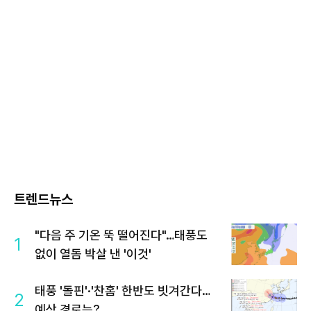
트렌드뉴스
"다음 주 기온 뚝 떨어진다"…태풍도
1
없이 열돔 박살 낸 '이것'
태풍 '돌핀'·'찬홈' 한반도 빗겨간다…
2
예상 경로는?