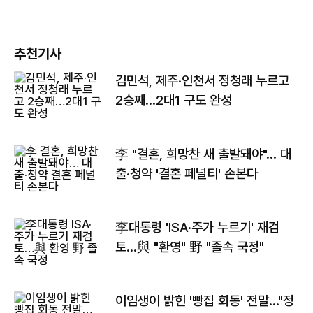
추천기사
김민석, 제주·인천서 정청래 누르고
2승째…2대1 구도 완성
李 "결혼, 희망찬 새 출발돼야"… 대
출·청약 '결혼 페널티' 손본다
李대통령 'ISA·주가 누르기' 재검
토…與 "환영" 野 "졸속 국정"
이임생이 밝힌 '빵집 회동' 전말…"정