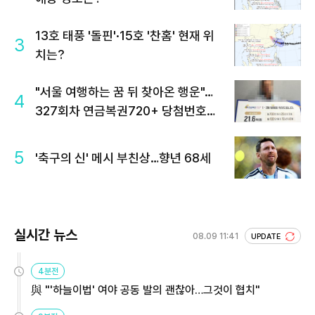
13호 태풍 '돌핀'·15호 '찬홈' 현재 위
3
치는?
"서울 여행하는 꿈 뒤 찾아온 행운"…
4
327회차 연금복권720+ 당첨번호조
회 주목
5
'축구의 신' 메시 부친상…향년 68세
실시간 뉴스
08.09 11:41
UPDATE
4분전
與 "'하늘이법' 여야 공동 발의 괜찮아…그것이 협치"