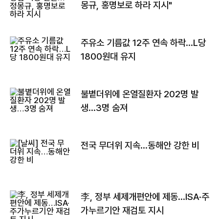
몽규, 홍명보로 하라 지시"
주유소 기름값 12주 연속 하락…L당
1800원대 유지
불볕더위에 온열질환자 202명 발
생…3명 숨져
전국 무더위 지속…동해안 강한 비
李, 정부 세제개편안에 제동…ISA·주
가누르기안 재검토 지시