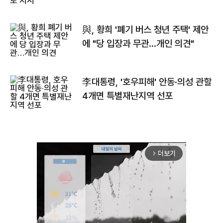
與, 황희 '폐기 버스 청년 주택' 제안
에 "당 입장과 무관…개인 의견"
李대통령, '호우피해' 안동·의성 관할
4개면 특별재난지역 선포
더보기
arrow_forward_ios