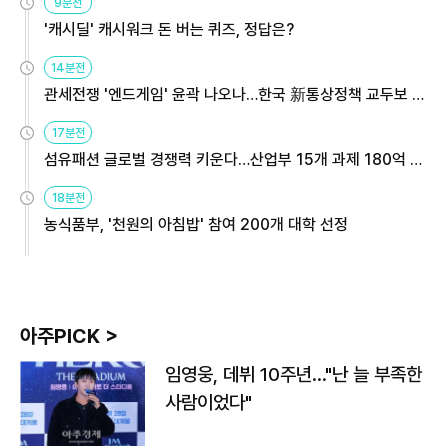
9분전
'캐시딜' 캐시워크 돈 버는 퀴즈, 정답은?
14분전
관세전쟁 '엔드게임' 윤곽 나오나…한국 新통상정책 교두보 활
용해야
17분전
섬유패션 글로벌 경쟁력 키운다…산업부 15개 과제 180억 지
원
18분전
농식품부, '천원의 아침밥' 참여 200개 대학 선정
아주PICK >
임영웅, 데뷔 10주년…"난 늘 부족한
사람이었다"