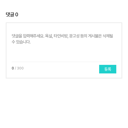
댓글
0
0
/ 300
등록