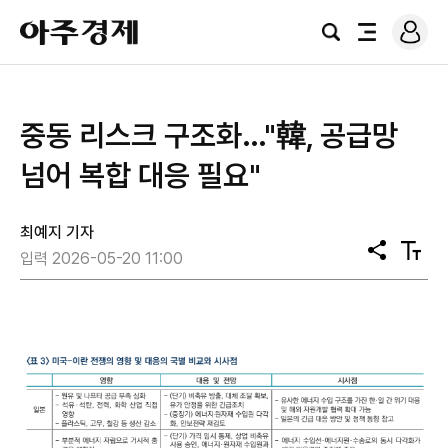
로
아
그
검
전
주
인
색
체
경
메
제
뉴
중동 리스크 구조화…"韓, 공급망
넘어 복합 대응 필요"
최예지 기자
공
텍
입력 2026-05-20 11:00
유
스
트
크
기