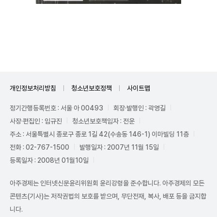
Unmute
개인정보처리방침
청소년보호정책
사이트맵
정기간행등록번호 : 서울 아 00493
회장·발행인 : 곽영길
사장·편집인 : 임규진
청소년보호책임자 : 전운
주소 : 서울특별시 종로구 종로 1길 42(수송동 146-1) 이마빌딩 11층
전화 : 02-767-1500
발행일자 : 2007년 11월 15일
등록일자 : 2008년 01월10일
아주경제는 인터넷신문윤리위원회 윤리강령을 준수합니다. 아주경제의 모든
콘텐츠(기사)는 저작권법의 보호를 받으며, 무단전재, 복사, 배포 등을 금지합
니다.