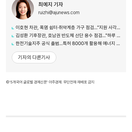
최예지 기자
ruizhi@ajunews.com
이호현 차관, 폭염 쉼터·취약계층 가구 점검…"지원 사각지대 최소화"
김성환 기후장관, 호남권 반도체 산단 용수 점검…"하루 30만t 재이용수 공급"
한전기술지주 공식 출범…특허 8000개 활용해 에너지 유니콘 키운다
기자의 다른기사
©'5개국어 글로벌 경제신문' 아주경제. 무단전재·재배포 금지