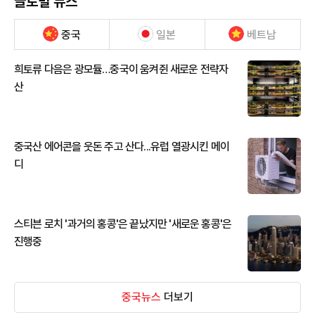
글로벌 뉴스
중국
일본
베트남
희토류 다음은 광모듈…중국이 움켜쥔 새로운 전략자
산
중국산 에어콘을 웃돈 주고 산다...유럽 열광시킨 메이
디
스티븐 로치 '과거의 홍콩'은 끝났지만 '새로운 홍콩'은
진행중
중국뉴스
더보기