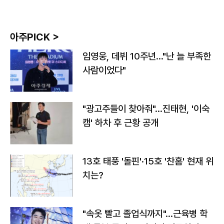
아주PICK >
임영웅, 데뷔 10주년…"난 늘 부족한
사람이었다"
"광고주들이 찾아줘"…진태현, '이숙
캠' 하차 후 근황 공개
13호 태풍 '돌핀'·15호 '찬홈' 현재 위
치는?
"속옷 빨고 졸업식까지"…근육병 학