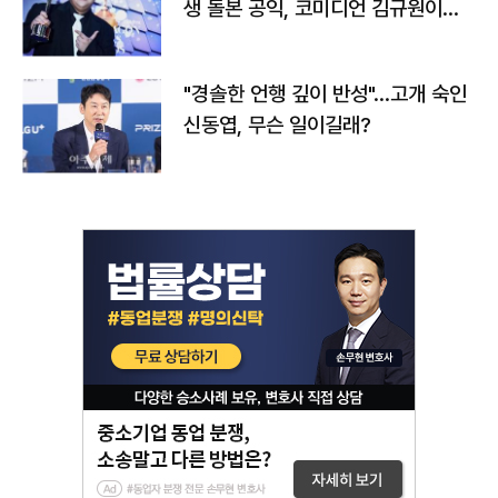
생 돌본 공익, 코미디언 김규원이었
다
"경솔한 언행 깊이 반성"…고개 숙인
신동엽, 무슨 일이길래?