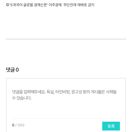
©'5개국어 글로벌 경제신문' 아주경제. 무단전재·재배포 금지
댓글
0
0
/ 300
등록