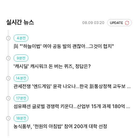
실시간 뉴스
08.09 03:20
UPDATE
4분전
與 "'하늘이법' 여야 공동 발의 괜찮아…그것이 협치"
9분전
'캐시딜' 캐시워크 돈 버는 퀴즈, 정답은?
14분전
관세전쟁 '엔드게임' 윤곽 나오나…한국 新통상정책 교두보 활
용해야
17분전
섬유패션 글로벌 경쟁력 키운다…산업부 15개 과제 180억 지
원
18분전
농식품부, '천원의 아침밥' 참여 200개 대학 선정