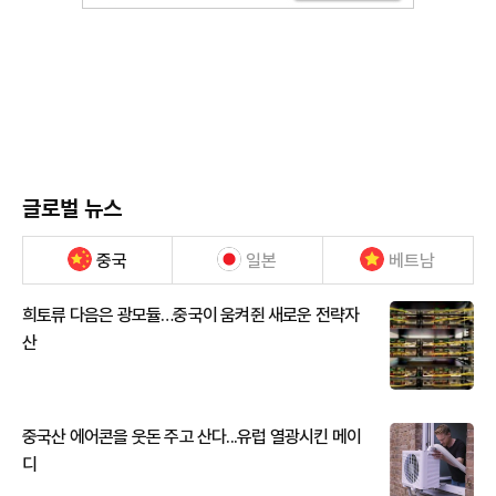
글로벌 뉴스
중국
일본
베트남
희토류 다음은 광모듈…중국이 움켜쥔 새로운 전략자
산
중국산 에어콘을 웃돈 주고 산다...유럽 열광시킨 메이
디