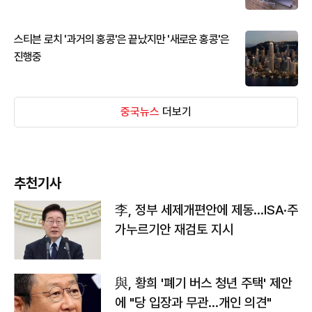
스티븐 로치 '과거의 홍콩'은 끝났지만 '새로운 홍콩'은
진행중
중국뉴스
더보기
추천기사
李, 정부 세제개편안에 제동…ISA·주
가누르기안 재검토 지시
與, 황희 '폐기 버스 청년 주택' 제안
에 "당 입장과 무관…개인 의견"