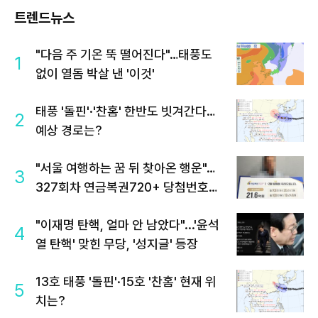
트렌드뉴스
"다음 주 기온 뚝 떨어진다"…태풍도
1
없이 열돔 박살 낸 '이것'
태풍 '돌핀'·'찬홈' 한반도 빗겨간다…
2
예상 경로는?
"서울 여행하는 꿈 뒤 찾아온 행운"…
3
327회차 연금복권720+ 당첨번호조
회 주목
"이재명 탄핵, 얼마 안 남았다"...'윤석
4
열 탄핵' 맞힌 무당, '성지글' 등장
13호 태풍 '돌핀'·15호 '찬홈' 현재 위
5
치는?