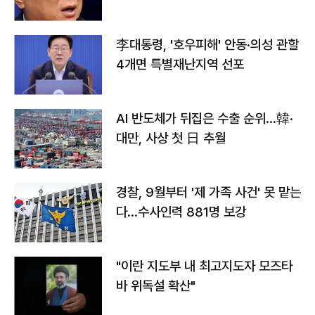
李대통령, '호우피해' 안동·의성 관할
4개면 특별재난지역 선포
AI 반도체가 뒤집은 수출 순위…韓·
대만, 사상 첫 日 추월
경찰, 9월부터 '제 가족 사건' 못 맡는
다…수사인력 881명 보강
"이란 지도부 내 최고지도자 모즈타
바 위독설 확산"