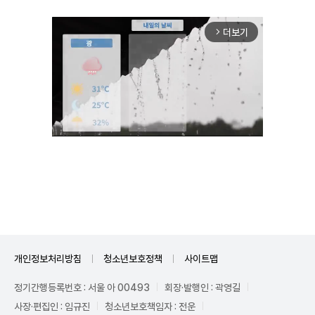
더보기
arrow_forward_ios
Mute
개인정보처리방침
청소년보호정책
사이트맵
정기간행등록번호 : 서울 아 00493
회장·발행인 : 곽영길
사장·편집인 : 임규진
청소년보호책임자 : 전운