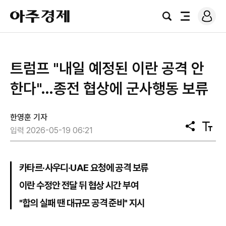
로
아
그
검
전
주
인
색
체
경
메
제
뉴
트럼프 "내일 예정된 이란 공격 안
한다"…종전 협상에 군사행동 보류
한영훈 기자
공
텍
입력 2026-05-19 06:21
유
스
트
크
기
카타르·사우디·UAE 요청에 공격 보류
이란 수정안 전달 뒤 협상 시간 부여
"합의 실패 땐 대규모 공격 준비" 지시