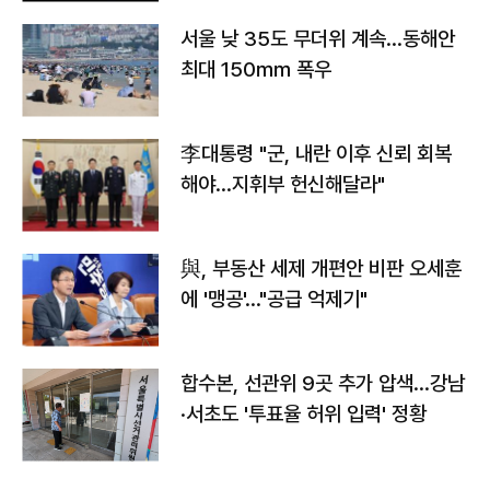
서울 낮 35도 무더위 계속…동해안
최대 150㎜ 폭우
李대통령 "군, 내란 이후 신뢰 회복
해야…지휘부 헌신해달라"
與, 부동산 세제 개편안 비판 오세훈
에 '맹공'…"공급 억제기"
합수본, 선관위 9곳 추가 압색…강남
·서초도 '투표율 허위 입력' 정황