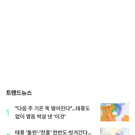
트렌드뉴스
"다음 주 기온 뚝 떨어진다"…태풍도
1
없이 열돔 박살 낸 '이것'
태풍 '돌핀'·'찬홈' 한반도 빗겨간다…