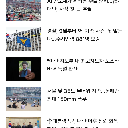
AI 반도체가 뒤집은 수출 순위…韓·
대만, 사상 첫 日 추월
경찰, 9월부터 '제 가족 사건' 못 맡는
다…수사인력 881명 보강
"이란 지도부 내 최고지도자 모즈타
바 위독설 확산"
서울 낮 35도 무더위 계속…동해안
최대 150㎜ 폭우
李대통령 "군, 내란 이후 신뢰 회복