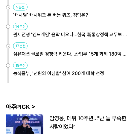
9분전
'캐시딜' 캐시워크 돈 버는 퀴즈, 정답은?
14분전
관세전쟁 '엔드게임' 윤곽 나오나…한국 新통상정책 교두보 활
용해야
17분전
섬유패션 글로벌 경쟁력 키운다…산업부 15개 과제 180억 지
원
18분전
농식품부, '천원의 아침밥' 참여 200개 대학 선정
아주PICK >
임영웅, 데뷔 10주년…"난 늘 부족한
사람이었다"