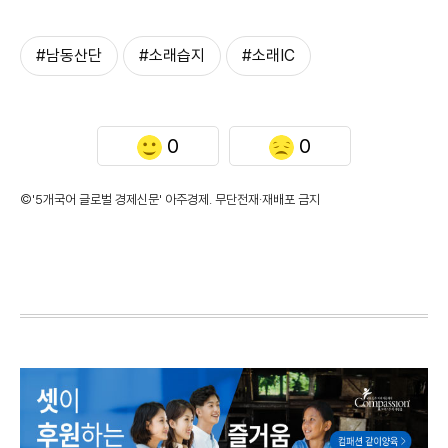
#남동산단
#소래습지
#소래IC
0
0
©'5개국어 글로벌 경제신문' 아주경제. 무단전재·재배포 금지