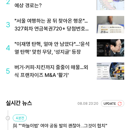
2
예상 경로는?
"서울 여행하는 꿈 뒤 찾아온 행운"…
3
327회차 연금복권720+ 당첨번호조
회 주목
"이재명 탄핵, 얼마 안 남았다"...'윤석
4
열 탄핵' 맞힌 무당, '성지글' 등장
버거·커피·치킨까지 줄줄이 매물…외
5
식 프랜차이즈 M&A '활기'
실시간 뉴스
08.08 23:20
UPDATE
4분전
與 "'하늘이법' 여야 공동 발의 괜찮아…그것이 협치"