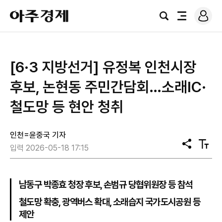
로
아
그
검
전
주
인
색
체
경
메
제
뉴
[6·3 지방선거] 유정복 인천시장
후보, 논현동 주민간담회…소래IC·
철도망 등 현안 청취
인천=윤중국 기자
공
텍
입력 2026-05-18 17:15
유
스
트
크
기
남동구 박종효 청장 후보, 손범규 당협위원장 등 참석
철도망 확충, 광역버스 확대, 소래습지 국가도시공원 등
제안