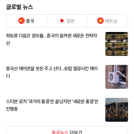
글로벌 뉴스
중국
일본
베트남
희토류 다음은 광모듈…중국이 움켜쥔 새로운 전략자
산
중국산 에어콘을 웃돈 주고 산다...유럽 열광시킨 메이
디
스티븐 로치 '과거의 홍콩'은 끝났지만 '새로운 홍콩'은
진행중
중국뉴스
더보기