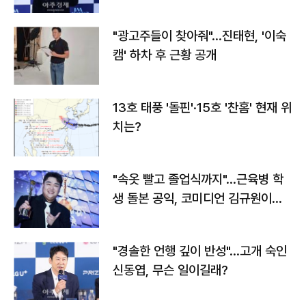
"광고주들이 찾아줘"…진태현, '이숙
캠' 하차 후 근황 공개
13호 태풍 '돌핀'·15호 '찬홈' 현재 위
치는?
"속옷 빨고 졸업식까지"…근육병 학
생 돌본 공익, 코미디언 김규원이었
다
"경솔한 언행 깊이 반성"…고개 숙인
신동엽, 무슨 일이길래?