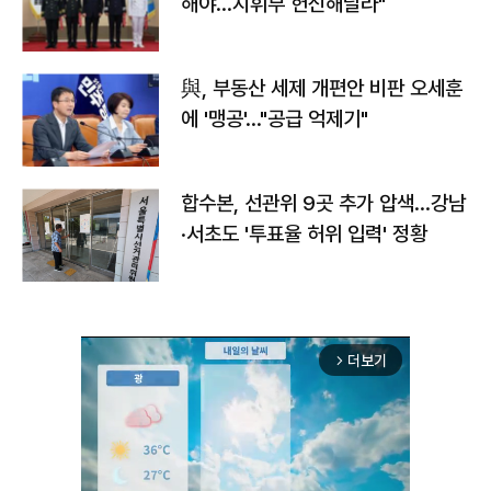
해야…지휘부 헌신해달라"
與, 부동산 세제 개편안 비판 오세훈
에 '맹공'…"공급 억제기"
합수본, 선관위 9곳 추가 압색…강남
·서초도 '투표율 허위 입력' 정황
더보기
arrow_forward_ios