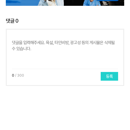
댓글
0
0
/ 300
등록