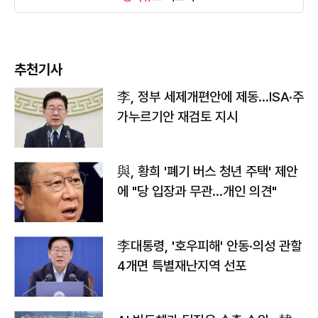
추천기사
李, 정부 세제개편안에 제동…ISA·주
가누르기안 재검토 지시
與, 황희 '폐기 버스 청년 주택' 제안
에 "당 입장과 무관…개인 의견"
李대통령, '호우피해' 안동·의성 관할
4개면 특별재난지역 선포