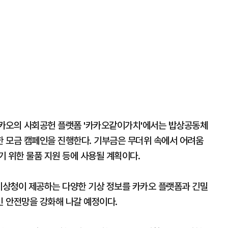
카카오의 사회공헌 플랫폼 '카카오같이가치'에서는 밥상공동체
 모금 캠페인을 진행한다. 기부금은 무더위 속에서 어려움
 위한 물품 지원 등에 사용될 계획이다.
 기상청이 제공하는 다양한 기상 정보를 카카오 플랫폼과 긴밀
 안전망을 강화해 나갈 예정이다.