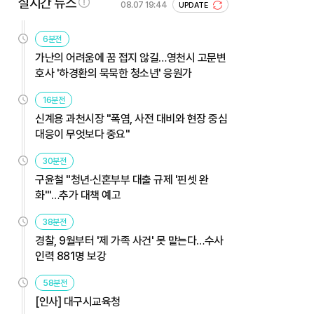
실시간 뉴스
08.07 19:44
UPDATE
6분전
가난의 어려움에 꿈 접지 않길…영천시 고문변
호사 '하경환의 묵묵한 청소년' 응원가
16분전
신계용 과천시장 "폭염, 사전 대비와 현장 중심
대응이 무엇보다 중요"
30분전
구윤철 "청년·신혼부부 대출 규제 '핀셋 완
화'"…추가 대책 예고
38분전
경찰, 9월부터 '제 가족 사건' 못 맡는다…수사
인력 881명 보강
58분전
[인사] 대구시교육청