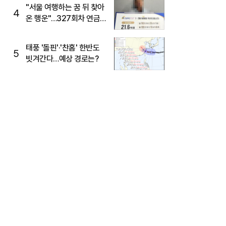
"서울 여행하는 꿈 뒤 찾아
4
온 행운"…327회차 연금
복권720+ 당첨번호조회
주목
태풍 '돌핀'·'찬홈' 한반도
5
빗겨간다…예상 경로는?