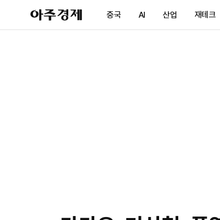
아
중국
AI
산업
재테크
주
경
제