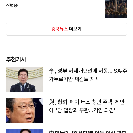
진행중
중국뉴스
더보기
추천기사
李, 정부 세제개편안에 제동…ISA·주
가누르기안 재검토 지시
與, 황희 '폐기 버스 청년 주택' 제안
에 "당 입장과 무관…개인 의견"