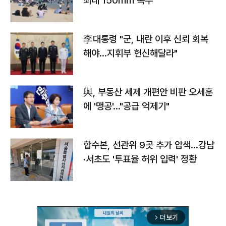
최대 150㎜ 폭우
李대통령 "군, 내란 이후 신뢰 회복
해야…지휘부 헌신해달라"
與, 부동산 세제 개편안 비판 오세훈
에 '맹공'…"공급 억제기"
합수본, 선관위 9곳 추가 압색…강남
·서초도 '투표율 허위 입력' 정황
더보기
arrow_forward_ios