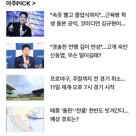
아주PICK >
"속옷 빨고 졸업식까지"…근육병 학
생 돌본 공익, 코미디언 김규원이었
다
"경솔한 언행 깊이 반성"…고개 숙인
신동엽, 무슨 일이길래?
프로야구, 주말까지 전 경기 취소…
11일 재개·오후 7시 경기 시작
태풍 '돌핀'·'찬홈' 한반도 빗겨간다…
예상 경로는?