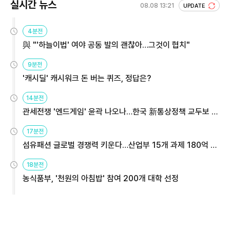
실시간 뉴스
08.08 13:21
UPDATE
4분전
與 "'하늘이법' 여야 공동 발의 괜찮아…그것이 협치"
9분전
'캐시딜' 캐시워크 돈 버는 퀴즈, 정답은?
14분전
관세전쟁 '엔드게임' 윤곽 나오나…한국 新통상정책 교두보 활
용해야
17분전
섬유패션 글로벌 경쟁력 키운다…산업부 15개 과제 180억 지
원
18분전
농식품부, '천원의 아침밥' 참여 200개 대학 선정