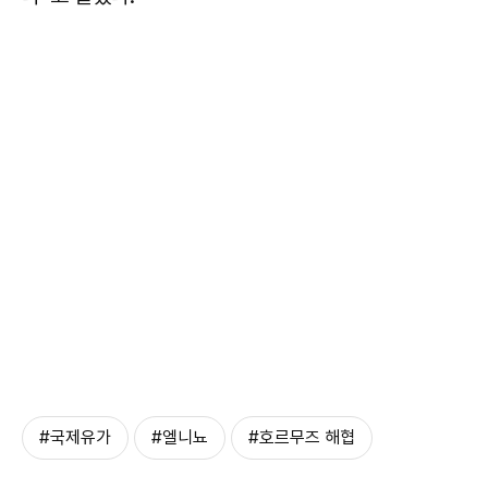
#국제유가
#엘니뇨
#호르무즈 해협