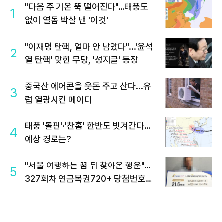
"다음 주 기온 뚝 떨어진다"…태풍도
1
없이 열돔 박살 낸 '이것'
"이재명 탄핵, 얼마 안 남았다"...'윤석
2
열 탄핵' 맞힌 무당, '성지글' 등장
중국산 에어콘을 웃돈 주고 산다...유
3
럽 열광시킨 메이디
태풍 '돌핀'·'찬홈' 한반도 빗겨간다…
4
예상 경로는?
"서울 여행하는 꿈 뒤 찾아온 행운"…
5
327회차 연금복권720+ 당첨번호조
회 주목