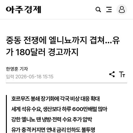
로
아
그
검
전
주
인
색
체
경
메
제
뉴
중동 전쟁에 엘니뇨까지 겹쳐…유
가 180달러 경고까지
한영훈 기자
공
텍
입력 2026-05-18 15:15
유
스
트
크
기
호르무즈 봉쇄 장기화에 각국 비상 대응 확대
세계 석유 수요, 생산보다 하루 600만배럴 많아
강한 엘니뇨 땐 냉방·전력 수요 추가 압박
유가 충격 커지면 연내 금리 인하도 불투명