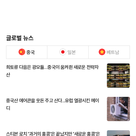
글로벌 뉴스
중국
일본
베트남
희토류 다음은 광모듈…중국이 움켜쥔 새로운 전략자
산
중국산 에어콘을 웃돈 주고 산다...유럽 열광시킨 메이
디
스티븐 로치 '과거의 홍콩'은 끝났지만 '새로운 홍콩'은