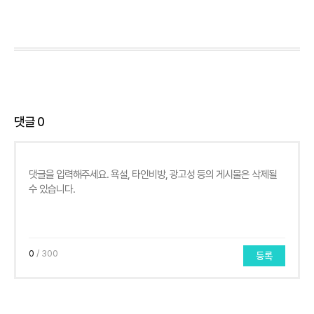
댓글
0
0
/ 300
등록