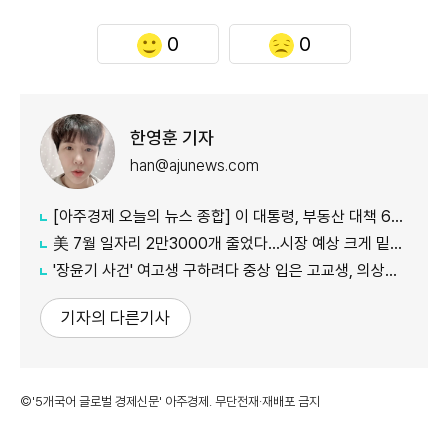
0
0
한영훈 기자
han@ajunews.com
[아주경제 오늘의 뉴스 종합] 이 대통령, 부동산 대책 6시간 점검…"기존 방식 벗어나 과감히 실행" 外
美 7월 일자리 2만3000개 줄었다…시장 예상 크게 밑돈 '고용 쇼크'
'장윤기 사건' 여고생 구하려다 중상 입은 고교생, 의상자 인정
기자의 다른기사
©'5개국어 글로벌 경제신문' 아주경제. 무단전재·재배포 금지