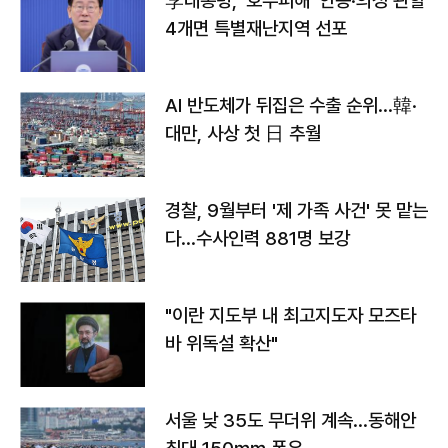
李대통령, '호우피해' 안동·의성 관할
4개면 특별재난지역 선포
AI 반도체가 뒤집은 수출 순위…韓·
대만, 사상 첫 日 추월
경찰, 9월부터 '제 가족 사건' 못 맡는
다…수사인력 881명 보강
"이란 지도부 내 최고지도자 모즈타
바 위독설 확산"
서울 낮 35도 무더위 계속…동해안