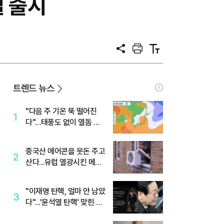
델 출시
공
프
텍
유
린
스
트
트
크
기
트렌드 뉴스
"다음 주 기온 뚝 떨어진
1
다"…태풍도 없이 열돔 박
살 낸 '이것'
중국산 에어콘을 웃돈 주고
2
산다...유럽 열광시킨 메이
디
"이재명 탄핵, 얼마 안 남았
3
다"...'윤석열 탄핵' 맞힌 무
당, '성지글' 등장