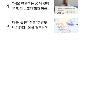
"서울 여행하는 꿈 뒤 찾아
4
온 행운"…327회차 연금
복권720+ 당첨번호조회
주목
태풍 '돌핀'·'찬홈' 한반도
5
빗겨간다…예상 경로는?