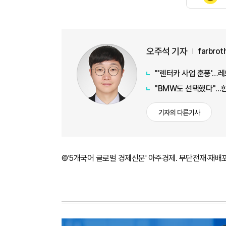
오주석 기자
farbro
"'렌터카 사업 훈풍'…
"BMW도 선택했다"…한국
기자의 다른기사
©'5개국어 글로벌 경제신문' 아주경제. 무단전재·재배