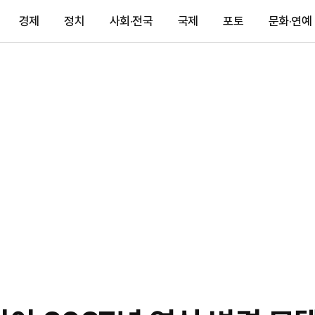
경제
정치
사회·전국
국제
포토
문화·연예