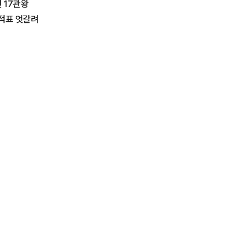
 17관왕
성적표 엇갈려