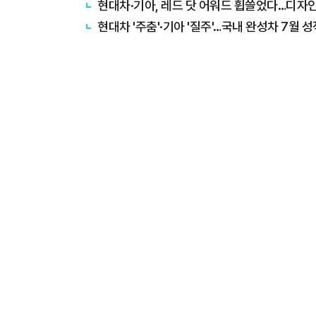
현대차·기아, 레드 닷 어워드 휩쓸었다…디자인
현대차 '주춤'·기아 '질주'…국내 완성차 7월 