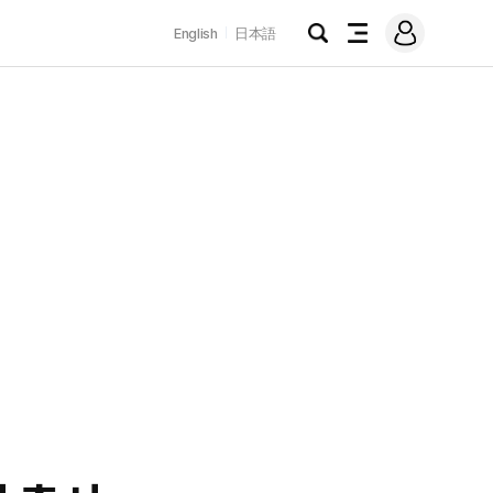
로
English
日本語
그
검
전
인
색
체
메
뉴