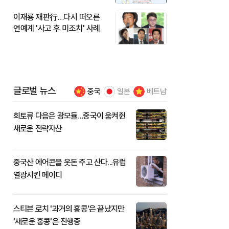
이재룡 재판行…다시 떠오른
연예계 '사고 후 미조치' 사례
글로벌 뉴스
중국
일본
베트남
희토류 다음은 광모듈…중국이 움켜쥔
새로운 전략자산
중국산 에어콘을 웃돈 주고 산다...유럽
열광시킨 메이디
스티븐 로치 '과거의 홍콩'은 끝났지만
'새로운 홍콩'은 진행중