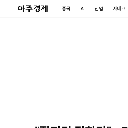
아
중국
AI
산업
재테크
주
경
제