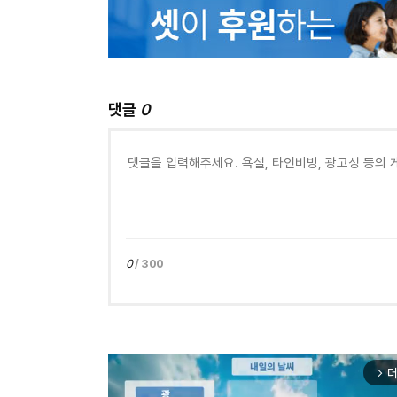
댓글
0
0
/ 300
더
arrow_forward_ios