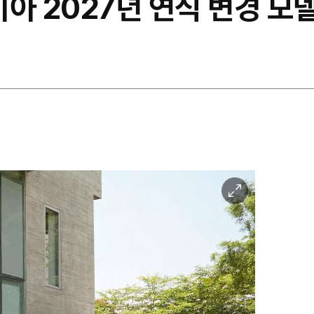
아 2027년 연식 변경 모
이
미
지
확
대