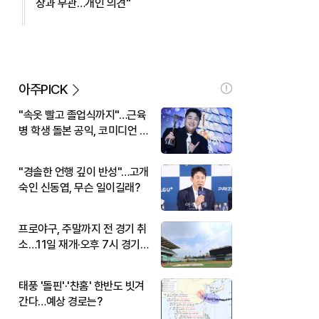
장과 무관…개인 의견"
아주PICK
"속옷 빨고 졸업식까지"…근육
병 학생 돌본 공익, 코미디언 김
규원이었다
"경솔한 언행 깊이 반성"…고개
숙인 신동엽, 무슨 일이길래?
프로야구, 주말까지 전 경기 취
소…11일 재개·오후 7시 경기
시작
태풍 '돌핀'·'찬홈' 한반도 빗겨
간다…예상 경로는?