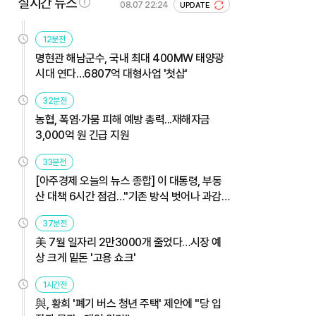
실시간 뉴스
08.07 22:24
UPDATE
12분전
명현관 해남군수, 국내 최대 400MW 태양광
시대 연다…6807억 대형사업 '첫삽'
32분전
농협, 폭염·가뭄 피해 예방 총력...재해자금
3,000억 원 긴급 지원
33분전
[아주경제 오늘의 뉴스 종합] 이 대통령, 부동
산 대책 6시간 점검…"기존 방식 벗어나 과감
히 실행" 外
37분전
美 7월 일자리 2만3000개 줄었다…시장 예
상 크게 밑돈 '고용 쇼크'
1시간전
與, 황희 '폐기 버스 청년 주택' 제안에 "당 입