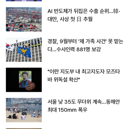
AI 반도체가 뒤집은 수출 순위…韓·
대만, 사상 첫 日 추월
경찰, 9월부터 '제 가족 사건' 못 맡는
다…수사인력 881명 보강
"이란 지도부 내 최고지도자 모즈타
바 위독설 확산"
서울 낮 35도 무더위 계속…동해안
최대 150㎜ 폭우