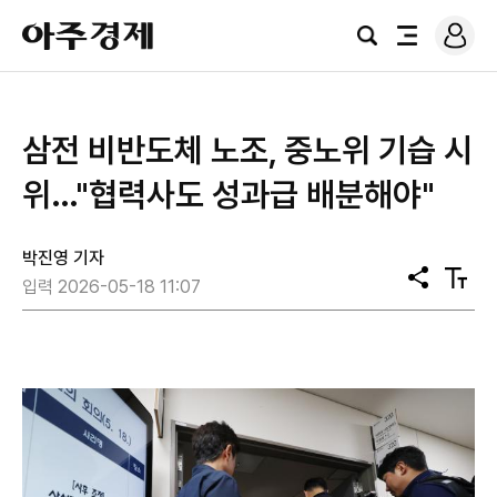
로
아
그
검
전
주
인
색
체
경
메
제
뉴
삼전 비반도체 노조, 중노위 기습 시
위…"협력사도 성과급 배분해야"
박진영 기자
공
텍
입력 2026-05-18 11:07
유
스
트
크
기