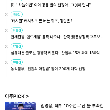
與 "'하늘이법' 여야 공동 발의 괜찮아…그것이 협치"
9분전
'캐시딜' 캐시워크 돈 버는 퀴즈, 정답은?
14분전
관세전쟁 '엔드게임' 윤곽 나오나…한국 新통상정책 교두보 활
용해야
17분전
섬유패션 글로벌 경쟁력 키운다…산업부 15개 과제 180억 지
원
18분전
농식품부, '천원의 아침밥' 참여 200개 대학 선정
아주PICK >
임영웅, 데뷔 10주년…"난 늘 부족한