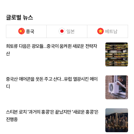
글로벌 뉴스
중국
일본
베트남
희토류 다음은 광모듈…중국이 움켜쥔 새로운 전략자
산
중국산 에어콘을 웃돈 주고 산다...유럽 열광시킨 메이
디
스티븐 로치 '과거의 홍콩'은 끝났지만 '새로운 홍콩'은
진행중