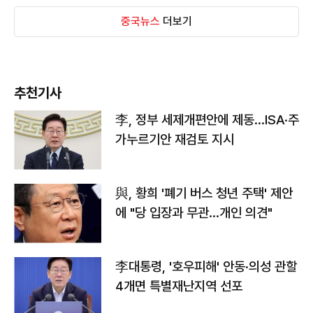
중국뉴스
더보기
추천기사
李, 정부 세제개편안에 제동…ISA·주
가누르기안 재검토 지시
與, 황희 '폐기 버스 청년 주택' 제안
에 "당 입장과 무관…개인 의견"
李대통령, '호우피해' 안동·의성 관할
4개면 특별재난지역 선포