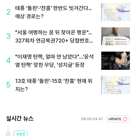
태풍 '돌핀'·'찬홈' 한반도 빗겨간다…
2
예상 경로는?
"서울 여행하는 꿈 뒤 찾아온 행운"…
3
327회차 연금복권720+ 당첨번호조
회 주목
"이재명 탄핵, 얼마 안 남았다"...'윤석
4
열 탄핵' 맞힌 무당, '성지글' 등장
13호 태풍 '돌핀'·15호 '찬홈' 현재 위
5
치는?
실시간 뉴스
08.09 04:41
UPDATE
4분전