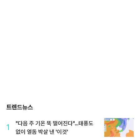
트렌드뉴스
"다음 주 기온 뚝 떨어진다"…태풍도
1
없이 열돔 박살 낸 '이것'