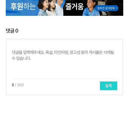
댓글
0
0
/ 300
등록