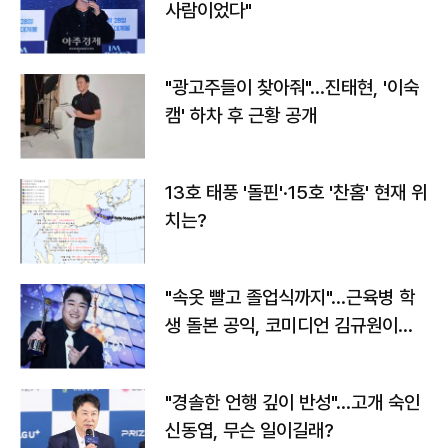
사람이었다"
"광고주들이 찾아줘"…진태현, '이숙
캠' 하차 후 근황 공개
13호 태풍 '돌핀'·15호 '찬홈' 현재 위
치는?
"속옷 빨고 졸업식까지"…근육병 학
생 돌본 공익, 코미디언 김규원이었
다
"경솔한 언행 깊이 반성"…고개 숙인
신동엽, 무슨 일이길래?