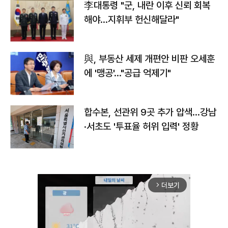
李대통령 "군, 내란 이후 신뢰 회복
해야…지휘부 헌신해달라"
與, 부동산 세제 개편안 비판 오세훈
에 '맹공'…"공급 억제기"
합수본, 선관위 9곳 추가 압색…강남
·서초도 '투표율 허위 입력' 정황
더보기
arrow_forward_ios