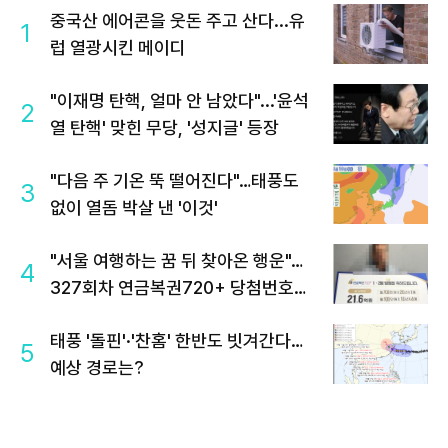
중국산 에어콘을 웃돈 주고 산다...유
1
럽 열광시킨 메이디
"이재명 탄핵, 얼마 안 남았다"...'윤석
2
열 탄핵' 맞힌 무당, '성지글' 등장
"다음 주 기온 뚝 떨어진다"…태풍도
3
없이 열돔 박살 낸 '이것'
"서울 여행하는 꿈 뒤 찾아온 행운"…
4
327회차 연금복권720+ 당첨번호조
회 주목
태풍 '돌핀'·'찬홈' 한반도 빗겨간다…
5
예상 경로는?