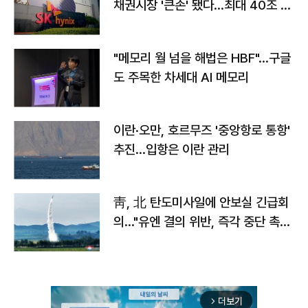
채권시장 '큰손' 됐다…최대 40조 투
자
"메모리 월 넘을 해법은 HBF"…구글
도 주목한 차세대 AI 메모리
이란·오만, 호르무즈 '중앙항로 통항'
추진…입항은 이란 관리
靑, 北 탄도미사일에 안보실 긴급회
의…"유엔 결의 위반, 즉각 중단 촉
구"
더보기
arrow_forward_ios