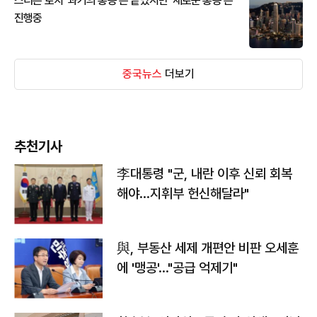
스티븐 로치 '과거의 홍콩'은 끝났지만 '새로운 홍콩'은
진행중
중국뉴스
더보기
추천기사
李대통령 "군, 내란 이후 신뢰 회복
해야…지휘부 헌신해달라"
與, 부동산 세제 개편안 비판 오세훈
에 '맹공'…"공급 억제기"