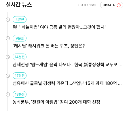
실시간 뉴스
08.07 16:10
UPDATE
4분전
與 "'하늘이법' 여야 공동 발의 괜찮아…그것이 협치"
9분전
'캐시딜' 캐시워크 돈 버는 퀴즈, 정답은?
14분전
관세전쟁 '엔드게임' 윤곽 나오나…한국 新통상정책 교두보 활
용해야
17분전
섬유패션 글로벌 경쟁력 키운다…산업부 15개 과제 180억 지
원
18분전
농식품부, '천원의 아침밥' 참여 200개 대학 선정