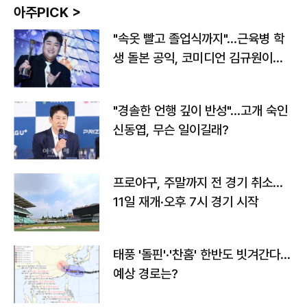
아주PICK >
"속옷 빨고 졸업식까지"…근육병 학
생 돌본 공익, 코미디언 김규원이었
다
"경솔한 언행 깊이 반성"…고개 숙인
신동엽, 무슨 일이길래?
프로야구, 주말까지 전 경기 취소…
11일 재개·오후 7시 경기 시작
태풍 '돌핀'·'찬홈' 한반도 빗겨간다…
예상 경로는?