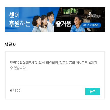
댓글
0
0
/ 300
등록