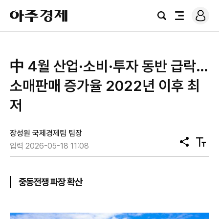
로
아
그
검
전
주
인
색
체
경
메
제
뉴
中 4월 산업·소비·투자 동반 급락…
소매판매 증가율 2022년 이후 최
저
장성원 국제경제팀 팀장
공
텍
입력 2026-05-18 11:08
유
스
트
크
기
중동전쟁 파장 확산