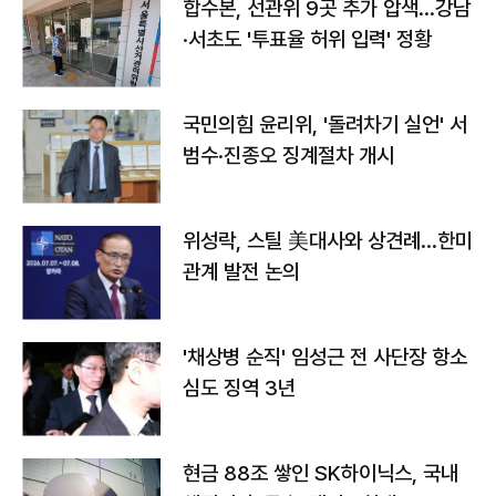
합수본, 선관위 9곳 추가 압색…강남
·서초도 '투표율 허위 입력' 정황
국민의힘 윤리위, '돌려차기 실언' 서
범수·진종오 징계절차 개시
위성락, 스틸 美대사와 상견례…한미
관계 발전 논의
'채상병 순직' 임성근 전 사단장 항소
심도 징역 3년
현금 88조 쌓인 SK하이닉스, 국내