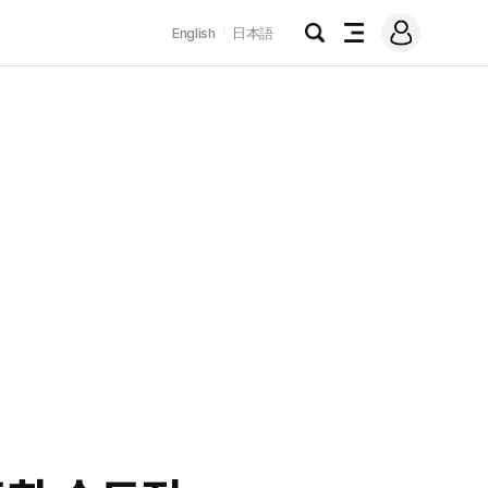
로
English
日本語
그
검
전
인
색
체
메
뉴