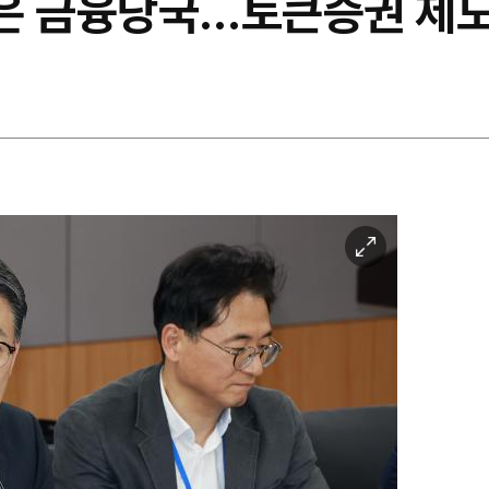
 찍은 금융당국…토큰증권 제
이
미
지
확
대