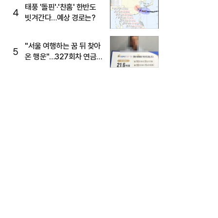
태풍 '돌핀'·'찬홈' 한반도
4
빗겨간다…예상 경로는?
"서울 여행하는 꿈 뒤 찾아
5
온 행운"…327회차 연금
복권720+ 당첨번호조회
주목