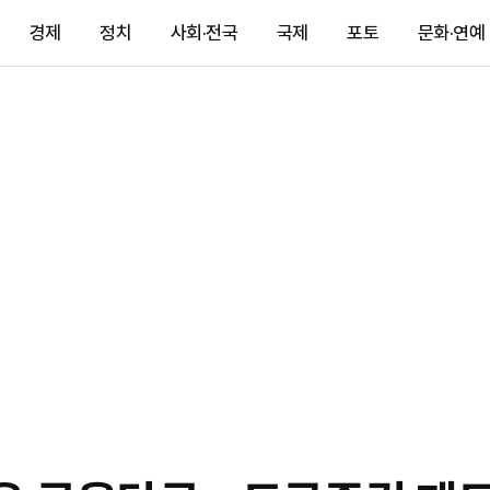
경제
정치
사회·전국
국제
포토
문화·연예