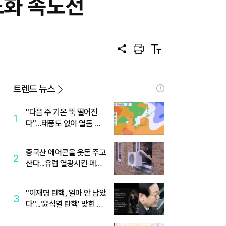
도화 속도전
공
프
텍
유
린
스
트
트
크
기
트렌드 뉴스
"다음 주 기온 뚝 떨어진
1
다"…태풍도 없이 열돔 박
살 낸 '이것'
중국산 에어콘을 웃돈 주고
2
산다...유럽 열광시킨 메이
디
"이재명 탄핵, 얼마 안 남았
3
다"...'윤석열 탄핵' 맞힌 무
당, '성지글' 등장