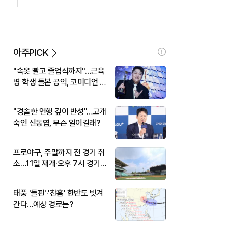
아주PICK
"속옷 빨고 졸업식까지"…근육
병 학생 돌본 공익, 코미디언 김
규원이었다
"경솔한 언행 깊이 반성"…고개
숙인 신동엽, 무슨 일이길래?
프로야구, 주말까지 전 경기 취
소…11일 재개·오후 7시 경기
시작
태풍 '돌핀'·'찬홈' 한반도 빗겨
간다…예상 경로는?