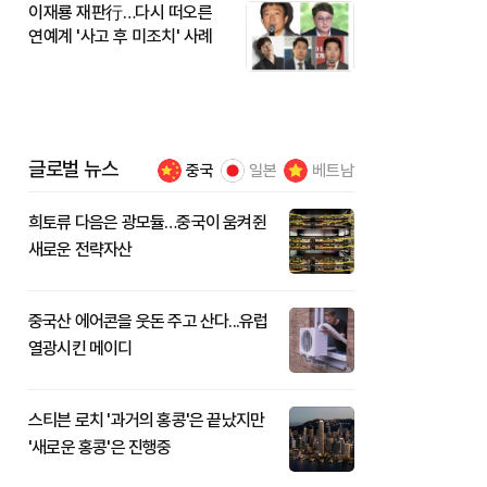
이재룡 재판行…다시 떠오른
연예계 '사고 후 미조치' 사례
글로벌 뉴스
중국
일본
베트남
희토류 다음은 광모듈…중국이 움켜쥔
새로운 전략자산
중국산 에어콘을 웃돈 주고 산다...유럽
열광시킨 메이디
스티븐 로치 '과거의 홍콩'은 끝났지만
'새로운 홍콩'은 진행중