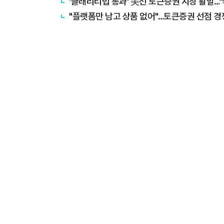
'클래리티법 통과' 美선 토큰증권 시장 활발…"
"플랫폼만 남고 상품 없어"…토큰증권 선점 경