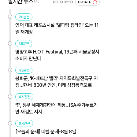
실시간 뉴스
08.08 05:33
UPDATE
28분전
영덕 대표 레포츠시설 '별파랑 집라인' 오는 11
일 재개장
35분전
영양고추 H.O.T Festival, 19년째 서울광장서
소비자 만난다
43분전
봉화군, 'K-베트남 밸리' 지역특화발전특구 지
정…한·베 800년 인연, 미래 성장동력으로
4시간전
李, 정부 세제개편안에 제동…ISA·주가누르기
안 재검토 지시
6시간전
[오늘의 운세] 띠별 운세-8월 8일