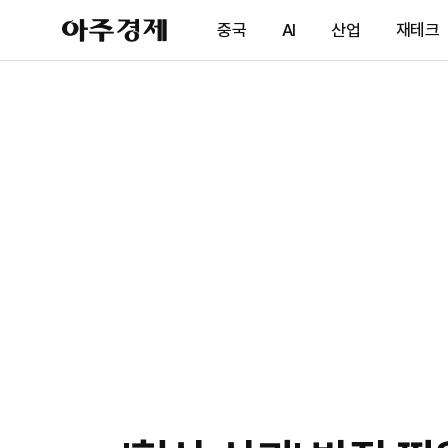
아
중국
AI
산업
재테크
주
경
제