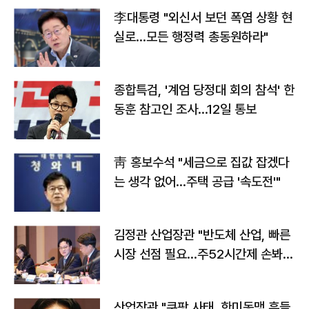
李대통령 "외신서 보던 폭염 상황 현
실로…모든 행정력 총동원하라"
종합특검, '계엄 당정대 회의 참석' 한
동훈 참고인 조사...12일 통보
靑 홍보수석 "세금으로 집값 잡겠다
는 생각 없어…주택 공급 '속도전'"
김정관 산업장관 "반도체 산업, 빠른
시장 선점 필요…주52시간제 손봐
야"
산업장관 "쿠팡 사태, 한미동맹 흔들