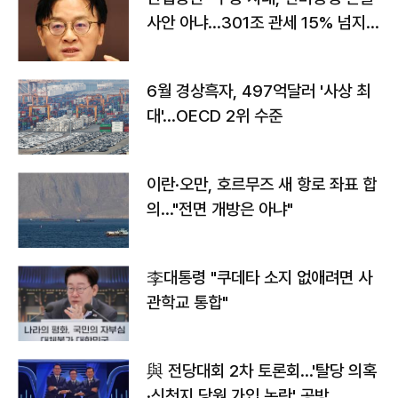
사안 아냐…301조 관세 15% 넘지
않도록 협의"
6월 경상흑자, 497억달러 '사상 최
대'…OECD 2위 수준
이란·오만, 호르무즈 새 항로 좌표 합
의…"전면 개방은 아냐"
李대통령 "쿠데타 소지 없애려면 사
관학교 통합"
與 전당대회 2차 토론회…'탈당 의혹
·신천지 당원 가입 논란' 공방