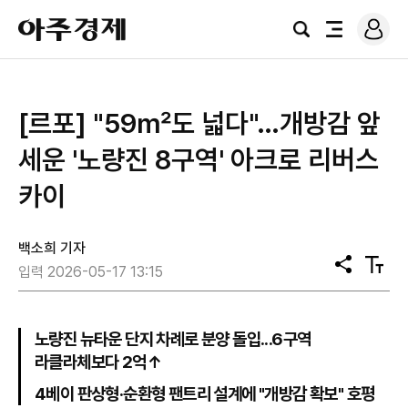
로
아
그
검
전
주
인
색
체
경
메
제
뉴
[르포] "59㎡도 넓다"…개방감 앞
세운 '노량진 8구역' 아크로 리버스
카이
백소희 기자
공
텍
입력 2026-05-17 13:15
유
스
트
크
기
노량진 뉴타운 단지 차례로 분양 돌입...6구역
라클라체보다 2억↑
4베이 판상형·순환형 팬트리 설계에 "개방감 확보" 호평