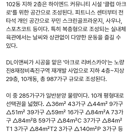
102동 지하 2층은 하이엔드 커뮤니티 시설 '클럽 아크
로'를 위한 공간으로 조성된다. 피트니스 센터부터 전
타석 개인 공간으로 꾸민 스크린골프라운지, 사우나,
스포츠코트 등이다. 특히 복층형으로 조성되는 실내체
육관에서는 날씨와 상관없이 다양한 운동을 즐길 수
있다.
DL이앤씨가 시공을 맡은 '아크로 리버스카이'는 노량
진8재정비촉진구역 재개발 사업으로 지하 4층~지상
29층, 10개동, 총 987가구 규모로 조성된다.
이 중 285가구가 일반분양 물량이다. 10개 평형대로
선택권을 넓혔다. △36㎡ 43가구 △44㎡ 9가구
△51㎡ 39가구 △59㎡ 16가구 △84㎡A 73가
구 △84㎡B 59가구 △84㎡C 37가구 △84㎡
T1 3가구 △84㎡T2 3가구 △140㎡P 3가구 등