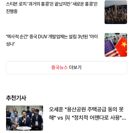
스티븐 로치 '과거의 홍콩'은 끝났지만 '새로운 홍콩'은
진행중
'역사적 순간' 중국 DUV 개발업체는 설립 3년된 '아이
성나'
중국뉴스
더보기
추천기사
오세훈 "용산공원 주택공급 동의 못
해" vs 與 "정치적 어젠다로 사용"
맞불