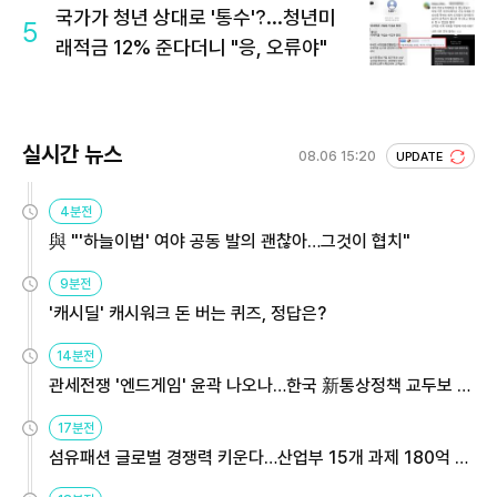
국가가 청년 상대로 '통수'?...청년미
5
래적금 12% 준다더니 "응, 오류야"
실시간 뉴스
08.06 15:20
UPDATE
4분전
與 "'하늘이법' 여야 공동 발의 괜찮아…그것이 협치"
9분전
'캐시딜' 캐시워크 돈 버는 퀴즈, 정답은?
14분전
관세전쟁 '엔드게임' 윤곽 나오나…한국 新통상정책 교두보 활
용해야
17분전
섬유패션 글로벌 경쟁력 키운다…산업부 15개 과제 180억 지
원