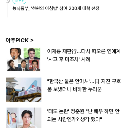
18분전
농식품부, '천원의 아침밥' 참여 200개 대학 선정
아주PICK >
이재룡 재판行…다시 떠오른 연예계
'사고 후 미조치' 사례
"한국산 물은 안마셔"…日 지진 구호
품 보냈더니 비하한 누리꾼
'태도 논란' 정준원 "난 배우 하면 안
되는 사람인가? 생각 했다"