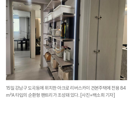
15일 강남구 도곡동에 위치한 아크로 리버스카이 견본주택에 전용 84
㎡A 타입의 순환형 팬트리가 조성돼 있다. [사진=백소희 기자]