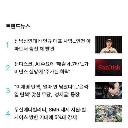
트렌드뉴스
신남성연대 배인규 대표 사망…인천 아
1
파트서 숨진 채 발견
샌디스크, AI 수요에 '매출 4.7배'…가
2
이던스 실망에 '주가는 하락'
"이재명 탄핵, 얼마 안 남았다"...'윤석
3
열 탄핵' 맞힌 무당, '성지글' 등장
두산에너빌리티, SMR 세제 지원·빌
4
게이츠 방한 기대에 5%대 강세