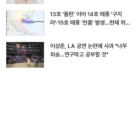
13호 '돌핀' 이어 14호 태풍 '구지
라'·15호 태풍 '찬홈' 발생…현재 위
치와 이동경로는?
이상준, LA 공연 논란에 사과 "너무
죄송…연구하고 공부할 것"