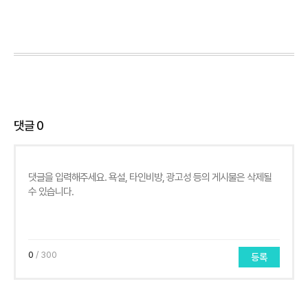
댓글
0
0
/ 300
등록