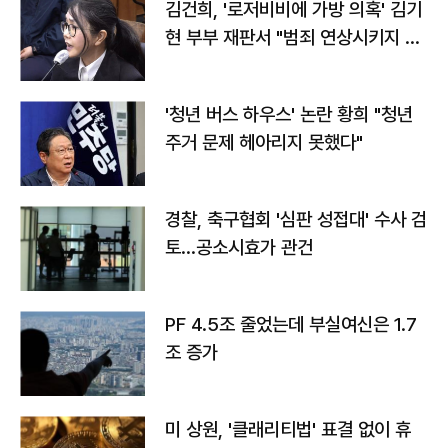
김건희, '로저비비에 가방 의혹' 김기
현 부부 재판서 "범죄 연상시키지 말
라"
'청년 버스 하우스' 논란 황희 "청년
주거 문제 헤아리지 못했다"
경찰, 축구협회 '심판 성접대' 수사 검
토…공소시효가 관건
PF 4.5조 줄었는데 부실여신은 1.7
조 증가
미 상원, '클래리티법' 표결 없이 휴