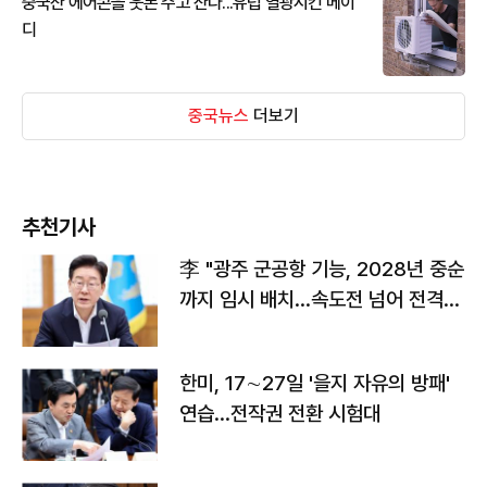
중국산 에어콘을 웃돈 주고 산다...유럽 열광시킨 메이
디
중국뉴스
더보기
추천기사
李 "광주 군공항 기능, 2028년 중순
까지 임시 배치…속도전 넘어 전격
전"
한미, 17∼27일 '을지 자유의 방패'
연습…전작권 전환 시험대