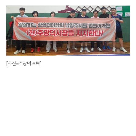
[사진=주광덕 후보]