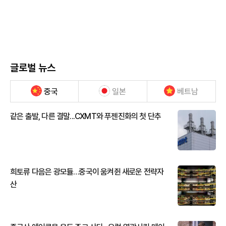
글로벌 뉴스
중국
일본
베트남
같은 출발, 다른 결말...CXMT와 푸젠진화의 첫 단추
희토류 다음은 광모듈…중국이 움켜쥔 새로운 전략자
산