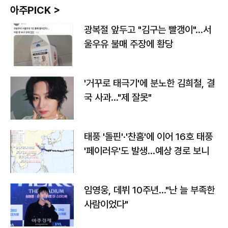
아주PICK >
광복절 앞두고 "김구는 빨갱이"…서
울우유 불매 주장에 황당
'거꾸로 태극기'에 분노한 김희철, 결
국 사과…"제 잘못"
태풍 '돌핀'·'찬홈'에 이어 16호 태풍
'페이러우'도 발생…예상 경로 보니
임영웅, 데뷔 10주년…"난 늘 부족한
사람이었다"