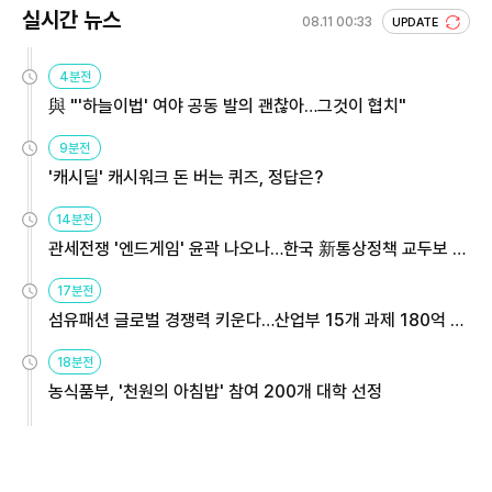
실시간 뉴스
08.11 00:33
UPDATE
4분전
與 "'하늘이법' 여야 공동 발의 괜찮아…그것이 협치"
9분전
'캐시딜' 캐시워크 돈 버는 퀴즈, 정답은?
14분전
관세전쟁 '엔드게임' 윤곽 나오나…한국 新통상정책 교두보 활
용해야
17분전
섬유패션 글로벌 경쟁력 키운다…산업부 15개 과제 180억 지
원
18분전
농식품부, '천원의 아침밥' 참여 200개 대학 선정