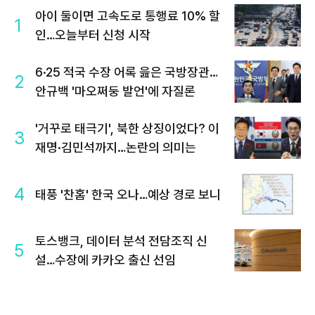
아이 둘이면 고속도로 통행료 10% 할
1
인…오늘부터 신청 시작
6·25 적국 수장 어록 읊은 국방장관…
2
안규백 '마오쩌둥 발언'에 자질론
'거꾸로 태극기', 북한 상징이었다? 이
3
재명·김민석까지…논란의 의미는
4
태풍 '찬홈' 한국 오나…예상 경로 보니
토스뱅크, 데이터 분석 전담조직 신
5
설…수장에 카카오 출신 선임