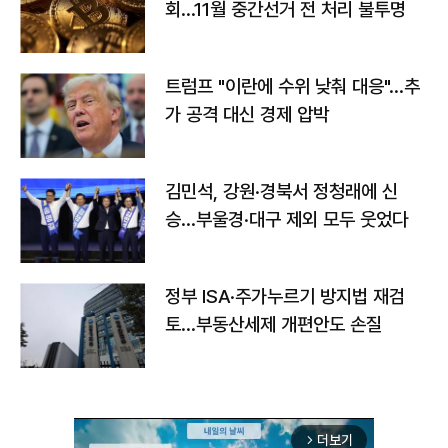
회…11월 중간선거 전 처리 불투명
트럼프 "이란에 수위 낮춰 대응"…추
가 공격 대신 경제 압박
김민석, 강원·경북서 정청래에 신
승…부울경·대구 제외 모두 웃었다
정부 ISA·주가누르기 방지법 재검
토…부동산세제 개편안도 손질
더보기
arrow_forward_ios