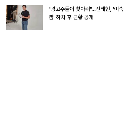
"광고주들이 찾아줘"…진태현, '이숙
캠' 하차 후 근황 공개