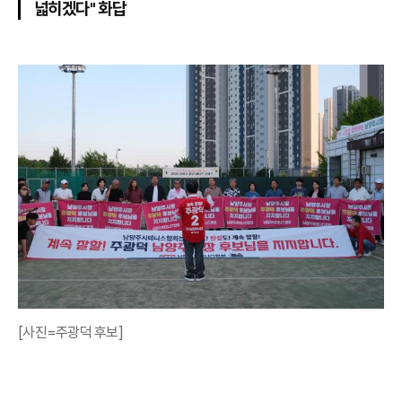
넓히겠다" 화답
[사진=주광덕 후보]