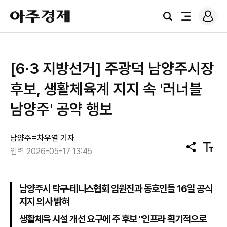
로
아
그
검
전
주
인
색
체
경
메
제
뉴
[6·3 지방선거] 주광덕 남양주시장
후보, 생활체육계 지지 속 '러너블
남양주' 공약 행보
남양주=차우열 기자
공
텍
입력 2026-05-17 13:45
유
스
트
크
기
남양주시 탁구·테니스협회 임원진과 동호인들 16일 공식
지지 의사 밝혀
생활체육 시설 개선 요구에 주 후보 "인프라 획기적으로