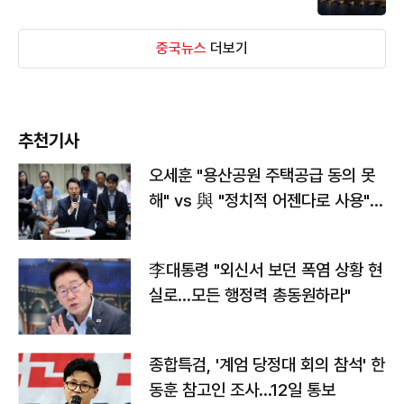
중국뉴스
더보기
추천기사
오세훈 "용산공원 주택공급 동의 못
해" vs 與 "정치적 어젠다로 사용"
맞불
李대통령 "외신서 보던 폭염 상황 현
실로…모든 행정력 총동원하라"
종합특검, '계엄 당정대 회의 참석' 한
동훈 참고인 조사...12일 통보