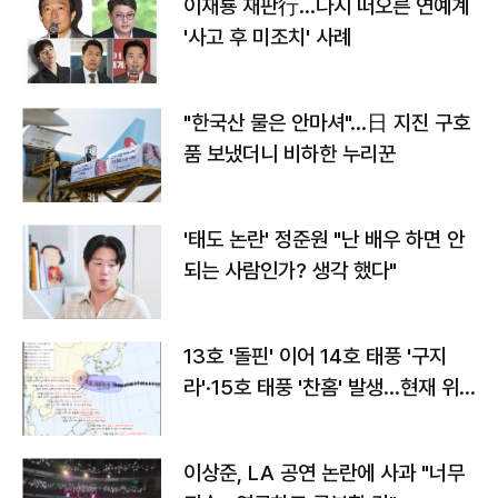
이재룡 재판行…다시 떠오른 연예계
'사고 후 미조치' 사례
"한국산 물은 안마셔"…日 지진 구호
품 보냈더니 비하한 누리꾼
'태도 논란' 정준원 "난 배우 하면 안
되는 사람인가? 생각 했다"
13호 '돌핀' 이어 14호 태풍 '구지
라'·15호 태풍 '찬홈' 발생…현재 위
치와 이동경로는?
이상준, LA 공연 논란에 사과 "너무