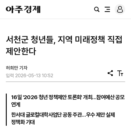
로
아
그
검
전
주
인
색
체
경
메
제
뉴
서천군 청년들, 지역 미래정책 직접
제안한다
허희만 기자
공
텍
입력 2026-05-13 10:52
유
스
트
크
기
16일 '2026 청년 정책제안 토론회' 개최…참여예산 공모
연계
한서대 글로컬대학사업단 공동 주관…우수 제안 실제
정책화 기대