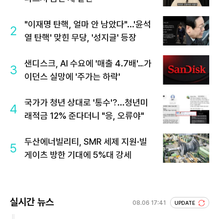
"이재명 탄핵, 얼마 안 남았다"...'윤석
2
열 탄핵' 맞힌 무당, '성지글' 등장
샌디스크, AI 수요에 '매출 4.7배'…가
3
이던스 실망에 '주가는 하락'
국가가 청년 상대로 '통수'?...청년미
4
래적금 12% 준다더니 "응, 오류야"
두산에너빌리티, SMR 세제 지원·빌
5
게이츠 방한 기대에 5%대 강세
실시간 뉴스
08.06 17:41
UPDATE