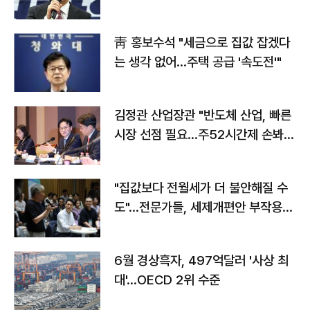
靑 홍보수석 "세금으로 집값 잡겠다
는 생각 없어…주택 공급 '속도전'"
김정관 산업장관 "반도체 산업, 빠른
시장 선점 필요…주52시간제 손봐
야"
"집값보다 전월세가 더 불안해질 수
도"…전문가들, 세제개편안 부작용
우려
6월 경상흑자, 497억달러 '사상 최
대'…OECD 2위 수준