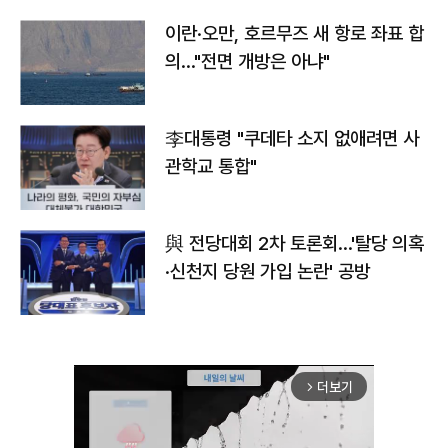
이란·오만, 호르무즈 새 항로 좌표 합
의…"전면 개방은 아냐"
李대통령 "쿠데타 소지 없애려면 사
관학교 통합"
與 전당대회 2차 토론회…'탈당 의혹
·신천지 당원 가입 논란' 공방
더보기
arrow_forward_ios