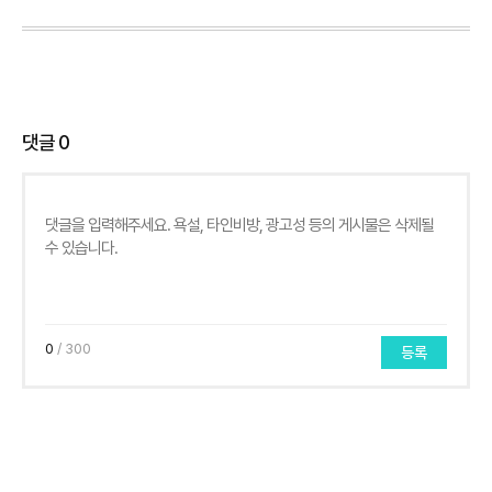
댓글
0
0
/ 300
등록