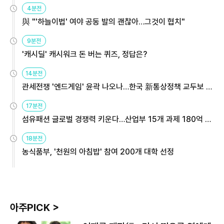
4분전
與 "'하늘이법' 여야 공동 발의 괜찮아…그것이 협치"
9분전
'캐시딜' 캐시워크 돈 버는 퀴즈, 정답은?
14분전
관세전쟁 '엔드게임' 윤곽 나오나…한국 新통상정책 교두보 활
용해야
17분전
섬유패션 글로벌 경쟁력 키운다…산업부 15개 과제 180억 지
원
18분전
농식품부, '천원의 아침밥' 참여 200개 대학 선정
아주PICK >