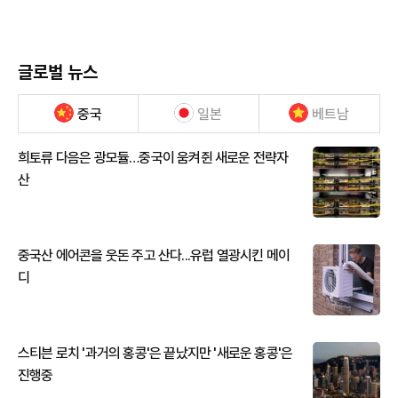
글로벌 뉴스
중국
일본
베트남
희토류 다음은 광모듈…중국이 움켜쥔 새로운 전략자
산
중국산 에어콘을 웃돈 주고 산다...유럽 열광시킨 메이
디
스티븐 로치 '과거의 홍콩'은 끝났지만 '새로운 홍콩'은
진행중