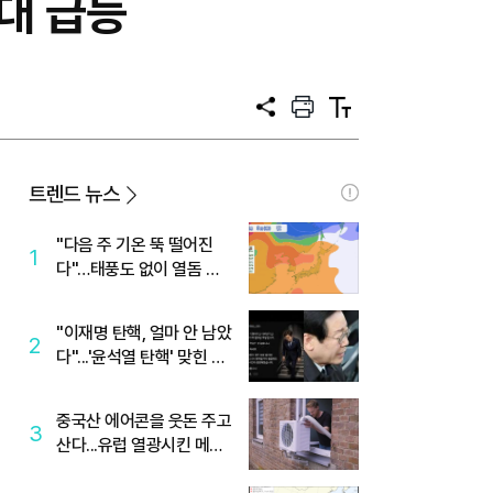
%대 급등
공
프
텍
유
린
스
트
트
크
기
트렌드 뉴스
"다음 주 기온 뚝 떨어진
1
다"…태풍도 없이 열돔 박
살 낸 '이것'
"이재명 탄핵, 얼마 안 남았
2
다"...'윤석열 탄핵' 맞힌 무
당, '성지글' 등장
중국산 에어콘을 웃돈 주고
3
산다...유럽 열광시킨 메이
디