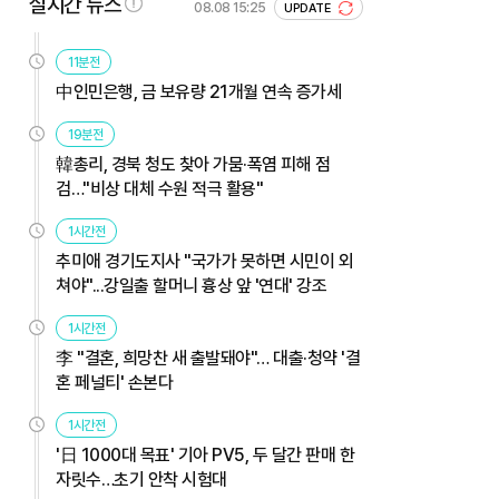
실시간 뉴스
08.08 15:25
UPDATE
11분전
中인민은행, 금 보유량 21개월 연속 증가세
19분전
韓총리, 경북 청도 찾아 가뭄·폭염 피해 점
검…"비상 대체 수원 적극 활용"
1시간전
추미애 경기도지사 "국가가 못하면 시민이 외
쳐야"...강일출 할머니 흉상 앞 '연대' 강조
1시간전
李 "결혼, 희망찬 새 출발돼야"… 대출·청약 '결
혼 페널티' 손본다
1시간전
'日 1000대 목표' 기아 PV5, 두 달간 판매 한
자릿수…초기 안착 시험대