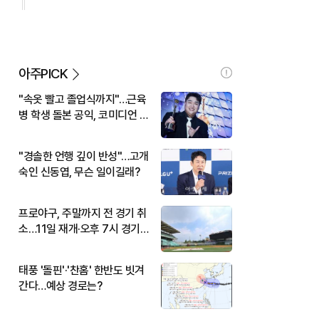
아주PICK
"속옷 빨고 졸업식까지"…근육
병 학생 돌본 공익, 코미디언 김
규원이었다
"경솔한 언행 깊이 반성"…고개
숙인 신동엽, 무슨 일이길래?
프로야구, 주말까지 전 경기 취
소…11일 재개·오후 7시 경기
시작
태풍 '돌핀'·'찬홈' 한반도 빗겨
간다…예상 경로는?