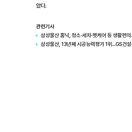
았다.
관련기사
삼성물산 홈닉, 청소·세차·펫케어 등 생활편의
삼성물산, 13년째 시공능력평가 1위…GS건설