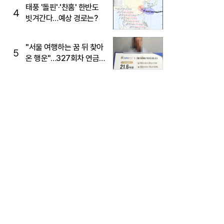
태풍 '돌핀'·'찬홈' 한반도
4
빗겨간다…예상 경로는?
"서울 여행하는 꿈 뒤 찾아
5
온 행운"…327회차 연금
복권720+ 당첨번호조회
주목