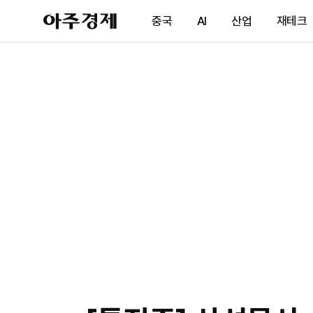
아
중국
AI
산업
재테크
주
경
제