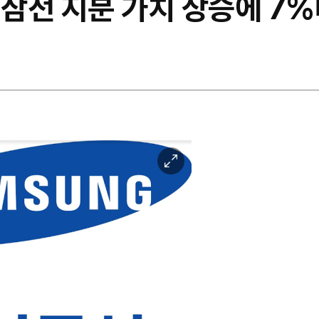
 삼전 지분 가치 상승에 7
이
미
지
확
대