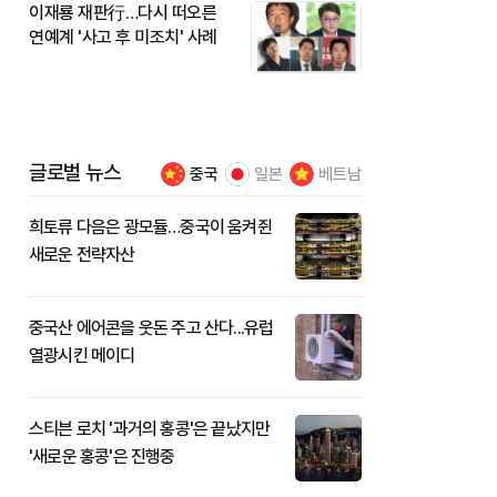
이재룡 재판行…다시 떠오른
연예계 '사고 후 미조치' 사례
글로벌 뉴스
중국
일본
베트남
희토류 다음은 광모듈…중국이 움켜쥔
새로운 전략자산
중국산 에어콘을 웃돈 주고 산다...유럽
열광시킨 메이디
스티븐 로치 '과거의 홍콩'은 끝났지만
'새로운 홍콩'은 진행중