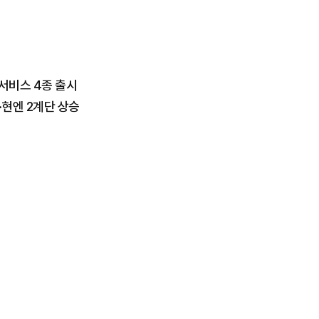
서비스 4종 출시
·현엔 2계단 상승