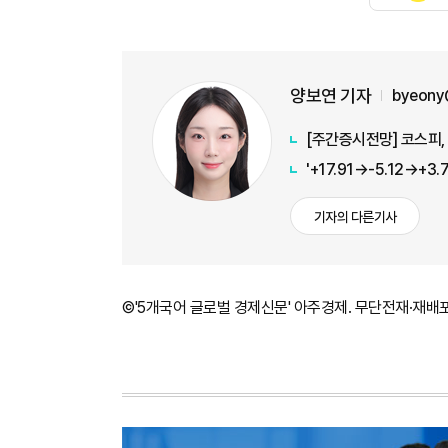
양보연 기자
byeony
[주간증시전망] 코스피, 
기자의 다른기사
©'5개국어 글로벌 경제신문' 아주경제. 무단전재·재배