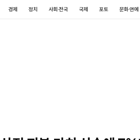
경제
정치
사회·전국
국제
포토
문화·연예