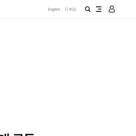
로
English
日本語
그
검
전
인
색
체
메
뉴