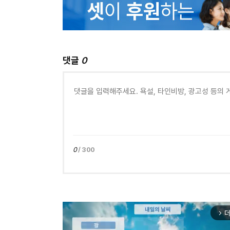
댓글
0
0
/ 300
더
arrow_forward_ios