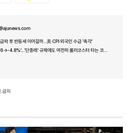
@ajunews.com
급락 후 반등세 이어갈까…美 CPI·외국인 수급 '촉각'
'+17.91→-5.12→+3.76→-4.8%'…'단종레' 규제에도 여전히 롤러코스터 타는 코스피
포 금지