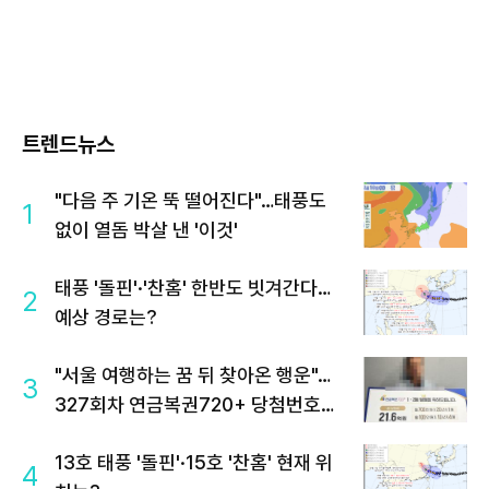
트렌드뉴스
"다음 주 기온 뚝 떨어진다"…태풍도
1
없이 열돔 박살 낸 '이것'
태풍 '돌핀'·'찬홈' 한반도 빗겨간다…
2
예상 경로는?
"서울 여행하는 꿈 뒤 찾아온 행운"…
3
327회차 연금복권720+ 당첨번호조
회 주목
13호 태풍 '돌핀'·15호 '찬홈' 현재 위
4