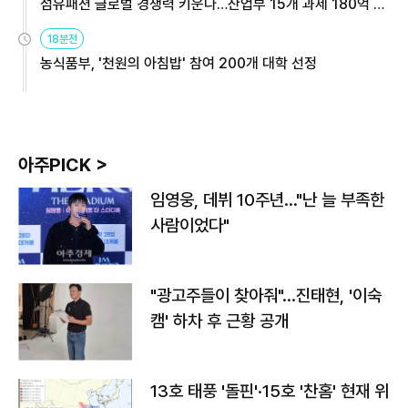
섬유패션 글로벌 경쟁력 키운다…산업부 15개 과제 180억 지
원
18분전
농식품부, '천원의 아침밥' 참여 200개 대학 선정
아주PICK >
임영웅, 데뷔 10주년…"난 늘 부족한
사람이었다"
"광고주들이 찾아줘"…진태현, '이숙
캠' 하차 후 근황 공개
13호 태풍 '돌핀'·15호 '찬홈' 현재 위