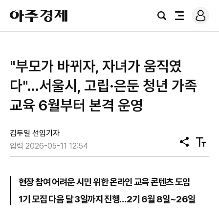
로
아
그
검
전
주
인
색
체
경
메
제
뉴
"부모가 바뀌자, 자녀가 움직였
다"…서울시, 고립·은둔 청년 가족
교육 6월부터 본격 운영
김두일 선임기자
공
텍
입력 2026-05-11 12:54
유
스
트
크
기
현장 참여 어려운 시민 위한 온라인 교육 콘텐츠 도입
1기 모집 다음 달 3일까지 진행…2기 6월 8일~26일