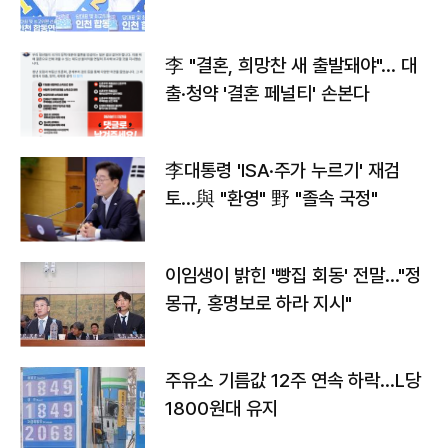
李 "결혼, 희망찬 새 출발돼야"… 대
출·청약 '결혼 페널티' 손본다
李대통령 'ISA·주가 누르기' 재검
토…與 "환영" 野 "졸속 국정"
이임생이 밝힌 '빵집 회동' 전말…"정
몽규, 홍명보로 하라 지시"
주유소 기름값 12주 연속 하락…L당
1800원대 유지