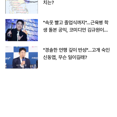
치는?
"속옷 빨고 졸업식까지"…근육병 학
생 돌본 공익, 코미디언 김규원이었
다
"경솔한 언행 깊이 반성"…고개 숙인
신동엽, 무슨 일이길래?