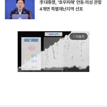
李대통령, '호우피해' 안동·의성 관할
4개면 특별재난지역 선포
더보기
arrow_forward_ios
Unmute