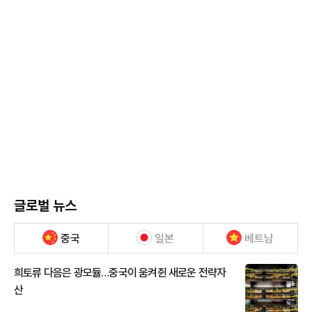
글로벌 뉴스
중국
일본
베트남
희토류 다음은 광모듈…중국이 움켜쥔 새로운 전략자
산