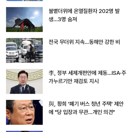
불볕더위에 온열질환자 202명 발
생…3명 숨져
전국 무더위 지속…동해안 강한 비
李, 정부 세제개편안에 제동…ISA·주
가누르기안 재검토 지시
與, 황희 '폐기 버스 청년 주택' 제안
에 "당 입장과 무관…개인 의견"