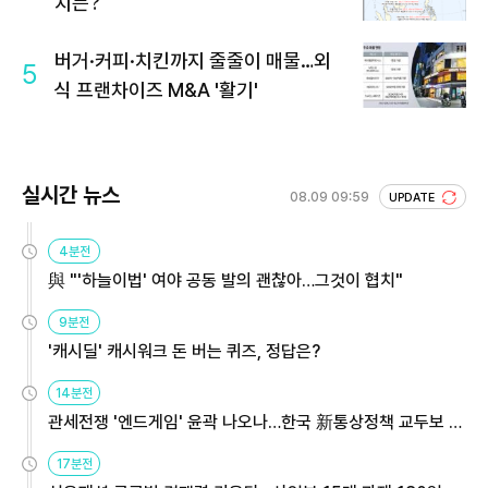
치는?
버거·커피·치킨까지 줄줄이 매물…외
5
식 프랜차이즈 M&A '활기'
실시간 뉴스
08.09 09:59
UPDATE
4분전
與 "'하늘이법' 여야 공동 발의 괜찮아…그것이 협치"
9분전
'캐시딜' 캐시워크 돈 버는 퀴즈, 정답은?
14분전
관세전쟁 '엔드게임' 윤곽 나오나…한국 新통상정책 교두보 활
용해야
17분전