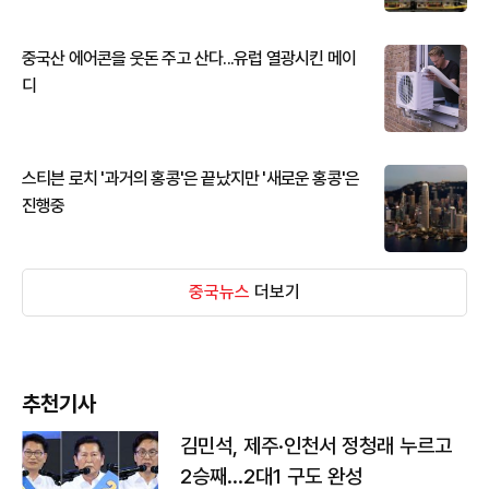
중국산 에어콘을 웃돈 주고 산다...유럽 열광시킨 메이
디
스티븐 로치 '과거의 홍콩'은 끝났지만 '새로운 홍콩'은
진행중
중국뉴스
더보기
추천기사
김민석, 제주·인천서 정청래 누르고
2승째…2대1 구도 완성