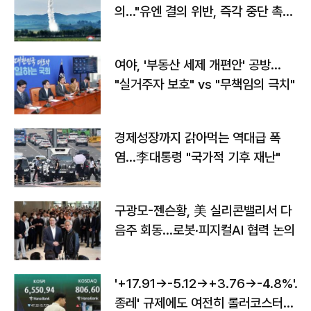
의…"유엔 결의 위반, 즉각 중단 촉
구"
여야, '부동산 세제 개편안' 공방…
"실거주자 보호" vs "무책임의 극치"
경제성장까지 갉아먹는 역대급 폭
염…李대통령 "국가적 기후 재난"
구광모-젠슨황, 美 실리콘밸리서 다
음주 회동…로봇·피지컬AI 협력 논의
'+17.91→-5.12→+3.76→-4.8%'…'
종레' 규제에도 여전히 롤러코스터