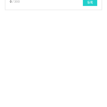
0
/ 300
등록