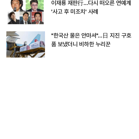
이재룡 재판行…다시 떠오른 연예계
'사고 후 미조치' 사례
"한국산 물은 안마셔"…日 지진 구호
품 보냈더니 비하한 누리꾼