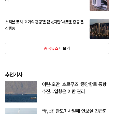
디
스티븐 로치 '과거의 홍콩'은 끝났지만 '새로운 홍콩'은
진행중
중국뉴스
더보기
추천기사
이란·오만, 호르무즈 '중앙항로 통항'
추진…입항은 이란 관리
靑, 北 탄도미사일에 안보실 긴급회