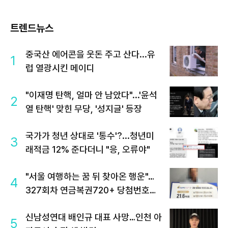
트렌드뉴스
중국산 에어콘을 웃돈 주고 산다...유
1
럽 열광시킨 메이디
"이재명 탄핵, 얼마 안 남았다"...'윤석
2
열 탄핵' 맞힌 무당, '성지글' 등장
국가가 청년 상대로 '통수'?...청년미
3
래적금 12% 준다더니 "응, 오류야"
"서울 여행하는 꿈 뒤 찾아온 행운"…
4
327회차 연금복권720+ 당첨번호조
회 주목
신남성연대 배인규 대표 사망…인천 아
5