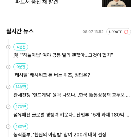
파트서 숨진 채 발견
실시간 뉴스
08.07 13:52
UPDATE
4분전
與 "'하늘이법' 여야 공동 발의 괜찮아…그것이 협치"
9분전
'캐시딜' 캐시워크 돈 버는 퀴즈, 정답은?
14분전
관세전쟁 '엔드게임' 윤곽 나오나…한국 新통상정책 교두보 활
용해야
17분전
섬유패션 글로벌 경쟁력 키운다…산업부 15개 과제 180억 지
원
18분전
농식품부, '천원의 아침밥' 참여 200개 대학 선정