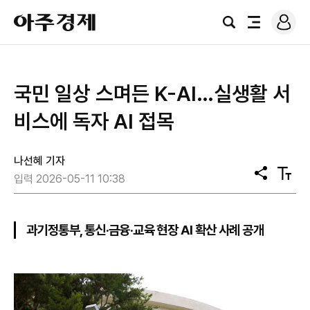
로
아
그
검
전
주
인
색
체
경
메
제
뉴
국민 일상 스며든 K-AI…실생활 서
비스에 독자 AI 접목
나선혜 기자
공
텍
입력 2026-05-11 10:38
유
스
트
크
기
과기정통부, 통신·금융·교육 현장 AI 확산 사례 공개