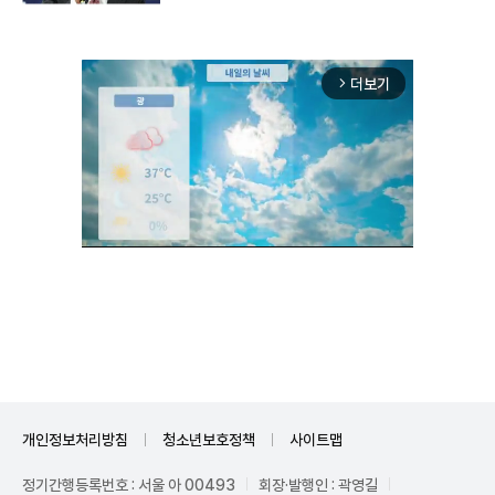
더보기
arrow_forward_ios
Unmute
개인정보처리방침
청소년보호정책
사이트맵
정기간행등록번호 : 서울 아 00493
회장·발행인 : 곽영길