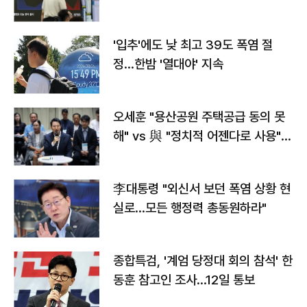
타는 코스피
'입추'에도 낮 최고 39도 폭염 절
정…한밤 '열대야' 지속
오세훈 "용산공원 주택공급 동의 못
해" vs 與 "정치적 어젠다로 사용"
맞불
李대통령 "외신서 보던 폭염 상황 현
실로…모든 행정력 총동원하라"
종합특검, '계엄 당정대 회의 참석' 한
동훈 참고인 조사...12일 통보