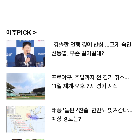
아주PICK >
"경솔한 언행 깊이 반성"…고개 숙인
신동엽, 무슨 일이길래?
프로야구, 주말까지 전 경기 취소…
11일 재개·오후 7시 경기 시작
태풍 '돌핀'·'찬홈' 한반도 빗겨간다…
예상 경로는?