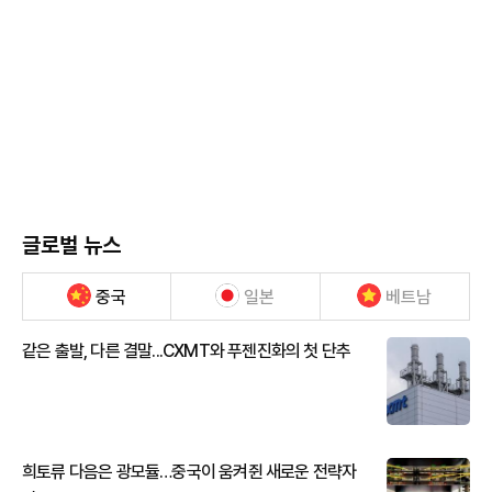
글로벌 뉴스
중국
일본
베트남
같은 출발, 다른 결말...CXMT와 푸젠진화의 첫 단추
희토류 다음은 광모듈…중국이 움켜쥔 새로운 전략자