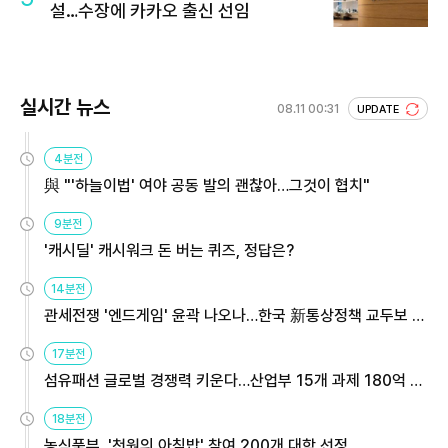
설…수장에 카카오 출신 선임
실시간 뉴스
08.11 00:31
UPDATE
4분전
與 "'하늘이법' 여야 공동 발의 괜찮아…그것이 협치"
9분전
'캐시딜' 캐시워크 돈 버는 퀴즈, 정답은?
14분전
관세전쟁 '엔드게임' 윤곽 나오나…한국 新통상정책 교두보 활
용해야
17분전
섬유패션 글로벌 경쟁력 키운다…산업부 15개 과제 180억 지
원
18분전
농식품부, '천원의 아침밥' 참여 200개 대학 선정