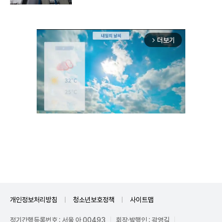
더보기
arrow_forward_ios
Unmute
개인정보처리방침
청소년보호정책
사이트맵
정기간행등록번호 : 서울 아 00493
회장·발행인 : 곽영길