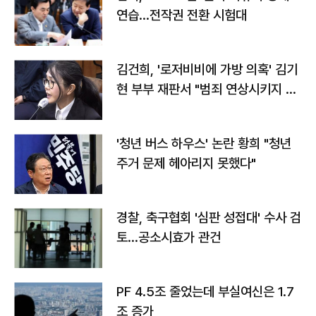
연습…전작권 전환 시험대
김건희, '로저비비에 가방 의혹' 김기
현 부부 재판서 "범죄 연상시키지 말
라"
'청년 버스 하우스' 논란 황희 "청년
주거 문제 헤아리지 못했다"
경찰, 축구협회 '심판 성접대' 수사 검
토…공소시효가 관건
PF 4.5조 줄었는데 부실여신은 1.7
조 증가