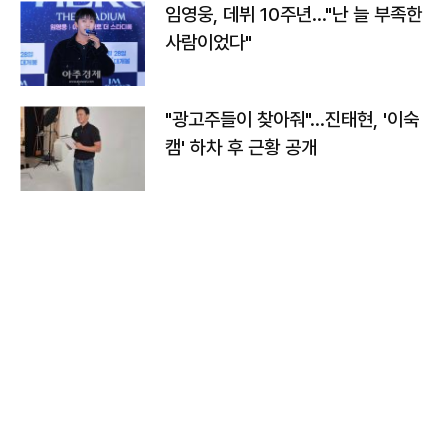
임영웅, 데뷔 10주년…"난 늘 부족한
사람이었다"
"광고주들이 찾아줘"…진태현, '이숙
캠' 하차 후 근황 공개