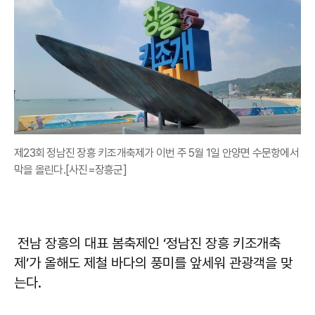
제23회 정남진 장흥 키조개축제가 이번 주 5월 1일 안양면 수문항에서
막을 올린다.[사진=장흥군]
전남 장흥의 대표 봄축제인 ‘정남진 장흥 키조개축
제’가 올해도 제철 바다의 풍미를 앞세워 관광객을 맞
는다.