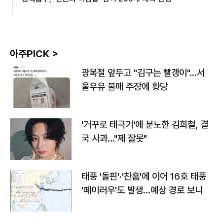
아주PICK >
광복절 앞두고 "김구는 빨갱이"…서
울우유 불매 주장에 황당
'거꾸로 태극기'에 분노한 김희철, 결
국 사과…"제 잘못"
태풍 '돌핀'·'찬홈'에 이어 16호 태풍
'페이러우'도 발생…예상 경로 보니