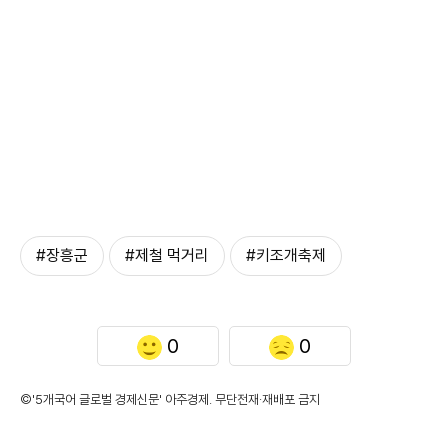
#장흥군
#제철 먹거리
#키조개축제
0
0
©'5개국어 글로벌 경제신문' 아주경제. 무단전재·재배포 금지