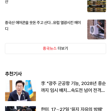
산
중국산 에어콘을 웃돈 주고 산다...유럽 열광시킨 메이
디
중국뉴스
더보기
추천기사
李 "광주 군공항 기능, 2028년 중순
까지 임시 배치…속도전 넘어 전격
전"
한미, 17∼27일 '을지 자유의 방패'