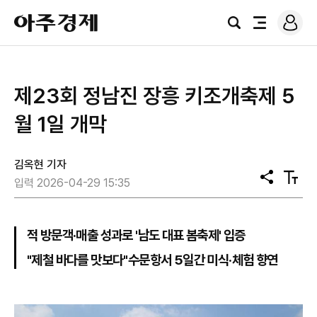
로
아
그
검
전
주
인
색
체
경
메
제
뉴
제23회 정남진 장흥 키조개축제 5
월 1일 개막
김옥현 기자
공
텍
입력 2026-04-29 15:35
유
스
트
크
기
적 방문객·매출 성과로 '남도 대표 봄축제' 입증
"제철 바다를 맛보다"수문항서 5일간 미식·체험 향연