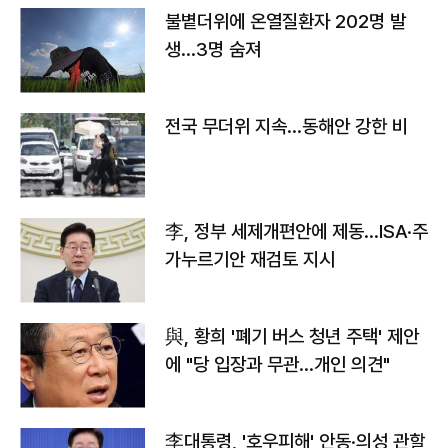
불볕더위에 온열질환자 202명 발
생…3명 숨져
전국 무더위 지속…동해안 강한 비
李, 정부 세제개편안에 제동…ISA·주
가누르기안 재검토 지시
與, 황희 '폐기 버스 청년 주택' 제안
에 "당 입장과 무관…개인 의견"
李대통령, '호우피해' 안동·의성 관할