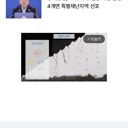
4개면 특별재난지역 선포
더보기
arrow_forward_ios
Unmute