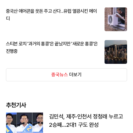
중국산 에어콘을 웃돈 주고 산다...유럽 열광시킨 메이
디
스티븐 로치 '과거의 홍콩'은 끝났지만 '새로운 홍콩'은
진행중
중국뉴스
더보기
추천기사
김민석, 제주·인천서 정청래 누르고
2승째…2대1 구도 완성