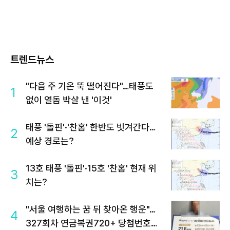
트렌드뉴스
"다음 주 기온 뚝 떨어진다"…태풍도
1
없이 열돔 박살 낸 '이것'
태풍 '돌핀'·'찬홈' 한반도 빗겨간다…
2
예상 경로는?
13호 태풍 '돌핀'·15호 '찬홈' 현재 위
3
치는?
"서울 여행하는 꿈 뒤 찾아온 행운"…
4
327회차 연금복권720+ 당첨번호조