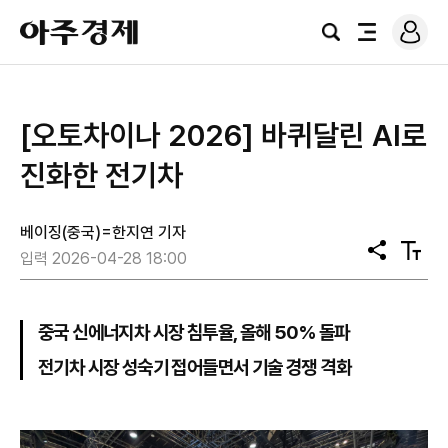
로
아
그
검
전
주
인
색
체
경
메
제
뉴
[오토차이나 2026] 바퀴달린 AI로
진화한 전기차
베이징(중국)=한지연 기자
공
텍
입력 2026-04-28 18:00
유
스
트
크
기
중국 신에너지차 시장 침투율, 올해 50% 돌파
전기차 시장 성숙기 접어들면서 기술 경쟁 격화