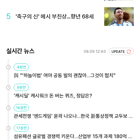
회 주목
5
'축구의 신' 메시 부친상…향년 68세
실시간 뉴스
08.09 12:40
UPDATE
4분전
與 "'하늘이법' 여야 공동 발의 괜찮아…그것이 협치"
9분전
'캐시딜' 캐시워크 돈 버는 퀴즈, 정답은?
14분전
관세전쟁 '엔드게임' 윤곽 나오나…한국 新통상정책 교두보 활
용해야
17분전
섬유패션 글로벌 경쟁력 키운다…산업부 15개 과제 180억 지