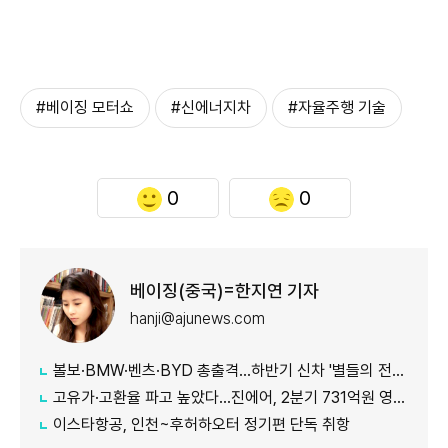
#베이징 모터쇼
#신에너지차
#자율주행 기술
0
0
베이징(중국)=한지연 기자
hanji@ajunews.com
볼보·BMW·벤츠·BYD 총출격...하반기 신차 '별들의 전쟁'
고유가·고환율 파고 높았다…진에어, 2분기 731억원 영업적자
이스타항공, 인천~후허하오터 정기편 단독 취항