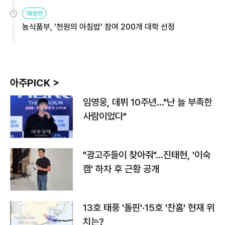
원
18분전
농식품부, '천원의 아침밥' 참여 200개 대학 선정
아주PICK >
임영웅, 데뷔 10주년…"난 늘 부족한
사람이었다"
"광고주들이 찾아줘"…진태현, '이숙
캠' 하차 후 근황 공개
13호 태풍 '돌핀'·15호 '찬홈' 현재 위
치는?