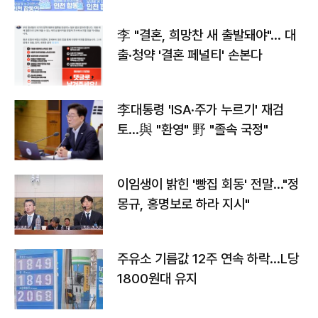
李 "결혼, 희망찬 새 출발돼야"… 대
출·청약 '결혼 페널티' 손본다
李대통령 'ISA·주가 누르기' 재검
토…與 "환영" 野 "졸속 국정"
이임생이 밝힌 '빵집 회동' 전말…"정
몽규, 홍명보로 하라 지시"
주유소 기름값 12주 연속 하락…L당
1800원대 유지