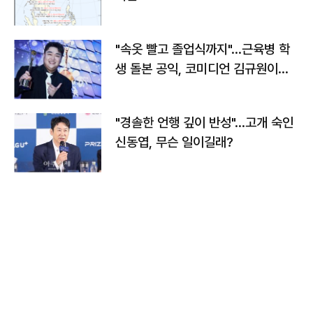
"속옷 빨고 졸업식까지"…근육병 학
생 돌본 공익, 코미디언 김규원이었
다
"경솔한 언행 깊이 반성"…고개 숙인
신동엽, 무슨 일이길래?