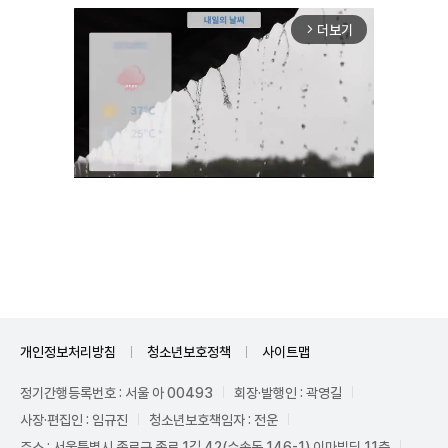
더보기
arrow_forward_ios
Unmute
개인정보처리방침
청소년보호정책
사이트맵
정기간행등록번호 : 서울 아 00493
회장·발행인 : 곽영길
사장·편집인 : 임규진
청소년보호책임자 : 전운
주소 : 서울특별시 종로구 종로 1길 42(수송동 146-1) 이마빌딩 11층