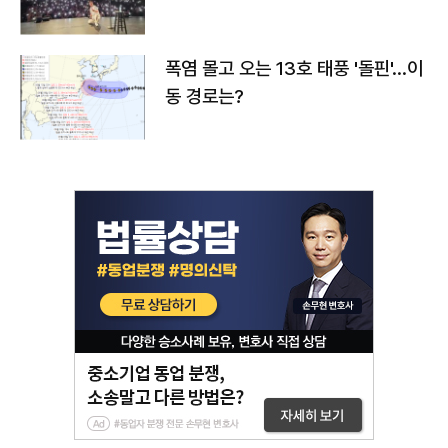
폭염 몰고 오는 13호 태풍 '돌핀'…이
동 경로는?