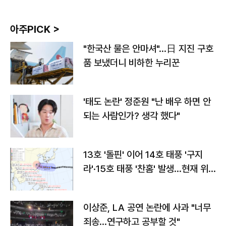
아주PICK >
"한국산 물은 안마셔"…日 지진 구호
품 보냈더니 비하한 누리꾼
'태도 논란' 정준원 "난 배우 하면 안
되는 사람인가? 생각 했다"
13호 '돌핀' 이어 14호 태풍 '구지
라'·15호 태풍 '찬홈' 발생…현재 위
치와 이동경로는?
이상준, LA 공연 논란에 사과 "너무
죄송…연구하고 공부할 것"