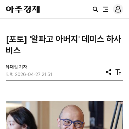
로
아
그
검
전
주
인
색
체
경
메
제
뉴
[포토] '알파고 아버지' ​​​​​​​데미스 하사
비스
유대길 기자
공
텍
입력 2026-04-27 21:51
유
스
트
크
기