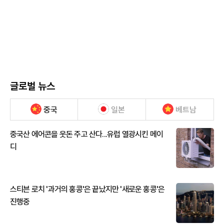
글로벌 뉴스
중국
일본
베트남
중국산 에어콘을 웃돈 주고 산다...유럽 열광시킨 메이
디
스티븐 로치 '과거의 홍콩'은 끝났지만 '새로운 홍콩'은
진행중