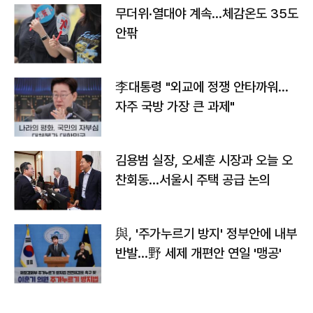
무더위·열대야 계속…체감온도 35도
안팎
李대통령 "외교에 정쟁 안타까워…
자주 국방 가장 큰 과제"
김용범 실장, 오세훈 시장과 오늘 오
찬회동...서울시 주택 공급 논의
與, '주가누르기 방지' 정부안에 내부
반발…野 세제 개편안 연일 '맹공'