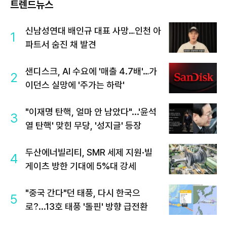
트렌드뉴스
신남성연대 배인규 대표 사망…인천 아
1
파트서 숨진 채 발견
샌디스크, AI 수요에 '매출 4.7배'…가
2
이던스 실망에 '주가는 하락'
"이재명 탄핵, 얼마 안 남았다"...'윤석
3
열 탄핵' 맞힌 무당, '성지글' 등장
두산에너빌리티, SMR 세제 지원·빌
4
게이츠 방한 기대에 5%대 강세
"중국 간다"던 태풍, 다시 한국으
5
로?...13호 태풍 '돌핀' 방향 급전환