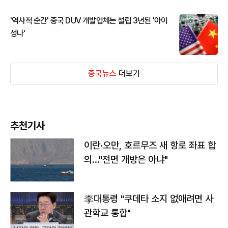
'역사적 순간' 중국 DUV 개발업체는 설립 3년된 '아이
성나'
중국뉴스
더보기
추천기사
이란·오만, 호르무즈 새 항로 좌표 합
의…"전면 개방은 아냐"
李대통령 "쿠데타 소지 없애려면 사
관학교 통합"