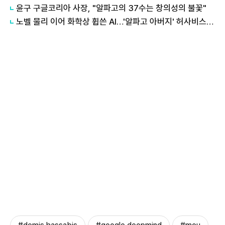
윤구 구글코리아 사장, "알파고의 37수는 창의성의 불꽃"
노벨 물리 이어 화학상 휩쓴 AI…'알파고 아버지' 허사비스 등 3인