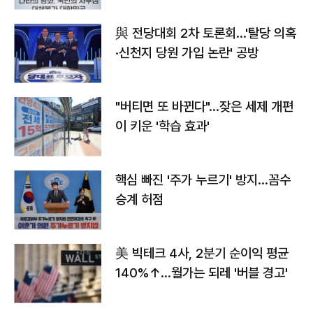
與 전당대회 2차 토론회…'탈당 의혹
·신천지 당원 가입 논란' 공방
"버티면 또 바뀐다"…잦은 세제 개편
이 키운 '학습 효과'
핵심 빠진 '주가 누르기' 방지…꼼수
승계 허점
美 빅테크 4사, 2분기 순이익 평균
140%↑…월가는 되레 '버블 경고'