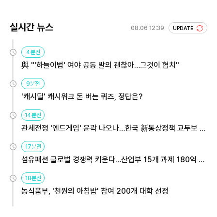
실시간 뉴스
08.06 12:39
UPDATE
4분전
與 "'하늘이법' 여야 공동 발의 괜찮아…그것이 협치"
9분전
'캐시딜' 캐시워크 돈 버는 퀴즈, 정답은?
14분전
관세전쟁 '엔드게임' 윤곽 나오나…한국 新통상정책 교두보 활
용해야
17분전
섬유패션 글로벌 경쟁력 키운다…산업부 15개 과제 180억 지
원
18분전
농식품부, '천원의 아침밥' 참여 200개 대학 선정