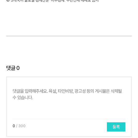
©'5개국어 글로벌 경제신문' 아주경제. 무단전재·재배포 금지
댓글
0
0
/ 300
등록