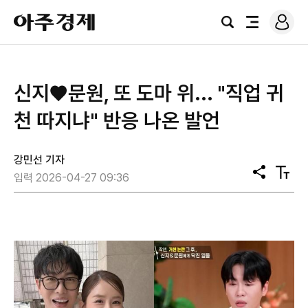
로
아
그
검
전
주
인
색
체
경
메
제
뉴
신지♥문원, 또 도마 위... "직업 귀
천 따지냐" 반응 나온 발언
강민선 기자
공
텍
입력 2026-04-27 09:36
유
스
트
크
기