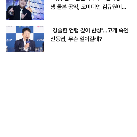
생 돌본 공익, 코미디언 김규원이었
다
"경솔한 언행 깊이 반성"…고개 숙인
신동엽, 무슨 일이길래?