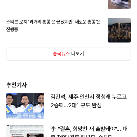
스티븐 로치 '과거의 홍콩'은 끝났지만 '새로운 홍콩'은
진행중
중국뉴스
더보기
추천기사
김민석, 제주·인천서 정청래 누르고
2승째…2대1 구도 완성
李 "결혼, 희망찬 새 출발돼야"… 대