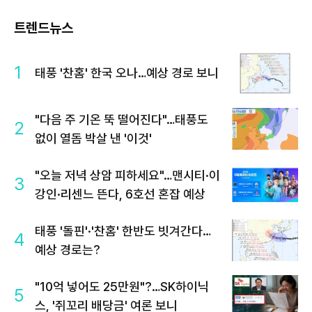
트렌드뉴스
1
태풍 '찬홈' 한국 오나…예상 경로 보니
"다음 주 기온 뚝 떨어진다"…태풍도
2
없이 열돔 박살 낸 '이것'
"오늘 저녁 상암 피하세요"…맨시티·이
3
강인·리센느 뜬다, 6호선 혼잡 예상
태풍 '돌핀'·'찬홈' 한반도 빗겨간다…
4
예상 경로는?
"10억 넣어도 25만원"?…SK하이닉
5
스, '쥐꼬리 배당금' 여론 보니