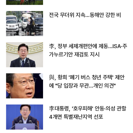
전국 무더위 지속…동해안 강한 비
李, 정부 세제개편안에 제동…ISA·주
가누르기안 재검토 지시
與, 황희 '폐기 버스 청년 주택' 제안
에 "당 입장과 무관…개인 의견"
李대통령, '호우피해' 안동·의성 관할
4개면 특별재난지역 선포