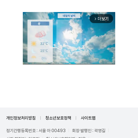
더보기
arrow_forward_ios
Mute
개인정보처리방침
청소년보호정책
사이트맵
정기간행등록번호 : 서울 아 00493
회장·발행인 : 곽영길