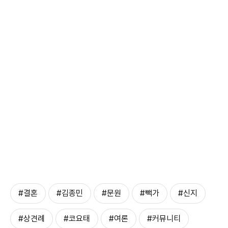
#결혼
#김종민
#문원
#빽가
#신지
#상견례
#코요태
#여론
#커뮤니티