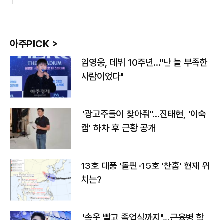
아주PICK >
임영웅, 데뷔 10주년…"난 늘 부족한
사람이었다"
"광고주들이 찾아줘"…진태현, '이숙
캠' 하차 후 근황 공개
13호 태풍 '돌핀'·15호 '찬홈' 현재 위
치는?
"속옷 빨고 졸업식까지"…근육병 학