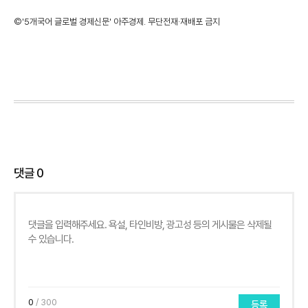
©'5개국어 글로벌 경제신문' 아주경제. 무단전재·재배포 금지
댓글
0
0
/ 300
등록