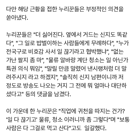
다만 해당 근황을 접한 누리꾼들은 부정적인 의견을
쏟아냈다.
누리꾼들은 "더 싫어진다. 옆에서 거드는 신지도 똑같
다", "그 일로 밥벌이하는 사람들에게 무례하다", "누가
전국구로 비호감 사서 일 끊기라고 협박했냐", "없는
가난 팔지 좀 마", "물류 알바랑 계단 청소는 일 아닌가
특권 의식 뭐임", "말릴 만큼 말렸어 낸시랭처럼 더 말
려주시지 라고 하겠지", "솔직히 신지 남편이니까 저
정도로 방송도 나오는 거지 그 전에 뭐 얼마나 대단하
셨다고" 등의 댓글을 남겼다.
이 가운데 한 누리꾼은 "직업에 귀천을 따지는 건가?
'일 다 끊기고' 물류, 청소 이러니까 좀 그렇다"며 "보통
사람은 다 그걸로 먹고 산다"고도 일갈했다.