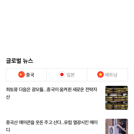
글로벌 뉴스
중국
일본
베트남
희토류 다음은 광모듈…중국이 움켜쥔 새로운 전략자
산
중국산 에어콘을 웃돈 주고 산다...유럽 열광시킨 메이
디