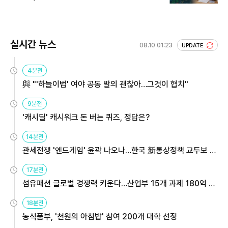
실시간 뉴스
08.10 01:23
UPDATE
4분전
與 "'하늘이법' 여야 공동 발의 괜찮아…그것이 협치"
9분전
'캐시딜' 캐시워크 돈 버는 퀴즈, 정답은?
14분전
관세전쟁 '엔드게임' 윤곽 나오나…한국 新통상정책 교두보 활
용해야
17분전
섬유패션 글로벌 경쟁력 키운다…산업부 15개 과제 180억 지
원
18분전
농식품부, '천원의 아침밥' 참여 200개 대학 선정