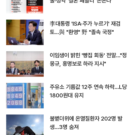
출·청약 '결혼 페널티' 손본다
李대통령 'ISA·주가 누르기' 재검
토…與 "환영" 野 "졸속 국정"
이임생이 밝힌 '빵집 회동' 전말…"정
몽규, 홍명보로 하라 지시"
주유소 기름값 12주 연속 하락…L당
1800원대 유지
불볕더위에 온열질환자 202명 발
생…3명 숨져