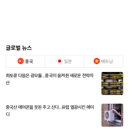
글로벌 뉴스
중국
일본
베트남
희토류 다음은 광모듈…중국이 움켜쥔 새로운 전략자
산
중국산 에어콘을 웃돈 주고 산다...유럽 열광시킨 메이
디