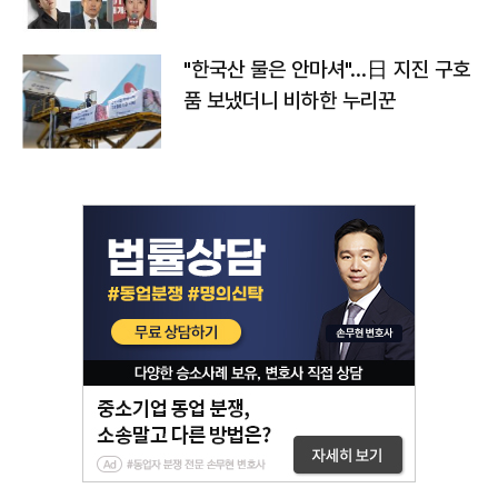
"한국산 물은 안마셔"…日 지진 구호
품 보냈더니 비하한 누리꾼