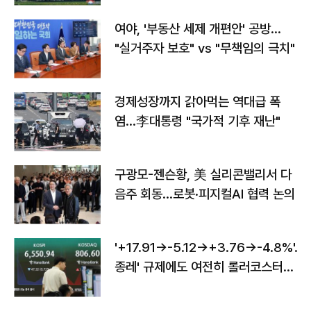
여야, '부동산 세제 개편안' 공방…
"실거주자 보호" vs "무책임의 극치"
경제성장까지 갉아먹는 역대급 폭
염…李대통령 "국가적 기후 재난"
구광모-젠슨황, 美 실리콘밸리서 다
음주 회동…로봇·피지컬AI 협력 논의
'+17.91→-5.12→+3.76→-4.8%'…'
종레' 규제에도 여전히 롤러코스터
타는 코스피