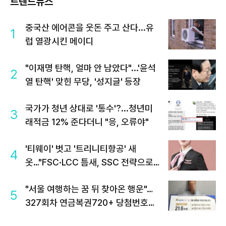
트렌드뉴스
중국산 에어콘을 웃돈 주고 산다...유
1
럽 열광시킨 메이디
"이재명 탄핵, 얼마 안 남았다"...'윤석
2
열 탄핵' 맞힌 무당, '성지글' 등장
국가가 청년 상대로 '통수'?...청년미
3
래적금 12% 준다더니 "응, 오류야"
'티웨이' 벗고 '트리니티항공' 새
4
옷…"FSC·LCC 틈새, SSC 전략으로
공략"
"서울 여행하는 꿈 뒤 찾아온 행운"…
5
327회차 연금복권720+ 당첨번호조
회 주목