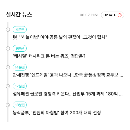
실시간 뉴스
08.07 11:51
UPDATE
4분전
與 "'하늘이법' 여야 공동 발의 괜찮아…그것이 협치"
9분전
'캐시딜' 캐시워크 돈 버는 퀴즈, 정답은?
14분전
관세전쟁 '엔드게임' 윤곽 나오나…한국 新통상정책 교두보 활
용해야
17분전
섬유패션 글로벌 경쟁력 키운다…산업부 15개 과제 180억 지
원
18분전
농식품부, '천원의 아침밥' 참여 200개 대학 선정