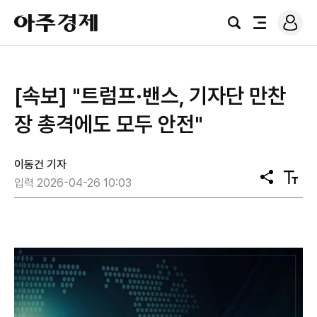
로
아
그
검
전
주
인
색
체
경
메
제
뉴
[속보] "트럼프·밴스, 기자단 만찬
장 총격에도 모두 안전"
이동건 기자
공
텍
입력 2026-04-26 10:03
유
스
트
크
기