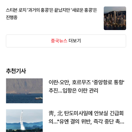
스티븐 로치 '과거의 홍콩'은 끝났지만 '새로운 홍콩'은
진행중
중국뉴스
더보기
추천기사
이란·오만, 호르무즈 '중앙항로 통항'
추진…입항은 이란 관리
靑, 北 탄도미사일에 안보실 긴급회
의…"유엔 결의 위반, 즉각 중단 촉
구"