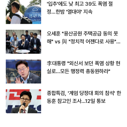
'입추'에도 낮 최고 39도 폭염 절
정…한밤 '열대야' 지속
오세훈 "용산공원 주택공급 동의 못
해" vs 與 "정치적 어젠다로 사용"
맞불
李대통령 "외신서 보던 폭염 상황 현
실로…모든 행정력 총동원하라"
종합특검, '계엄 당정대 회의 참석' 한
동훈 참고인 조사...12일 통보