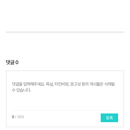
댓글
0
0
/ 300
등록