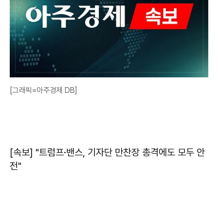
[그래픽=아주경제 DB]
[속보] "트럼프·밴스, 기자단 만찬장 총격에도 모두 안
전"