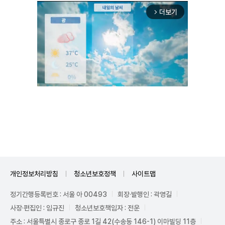
더보기
arrow_forward_ios
Unmute
개인정보처리방침
청소년보호정책
사이트맵
정기간행등록번호 : 서울 아 00493
회장·발행인 : 곽영길
사장·편집인 : 임규진
청소년보호책임자 : 전운
주소 : 서울특별시 종로구 종로 1길 42(수송동 146-1) 이마빌딩 11층