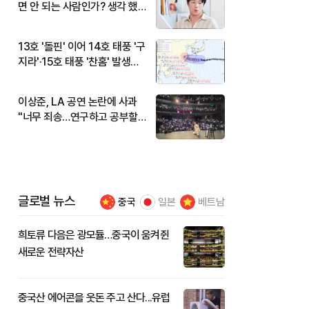
면 안 되는 사람인가? 생각 했
다"
13호 '돌핀' 이어 14호 태풍 '구
지라'·15호 태풍 '찬홈' 발생…
현재 위치와 이동경로는?
이상준, LA 공연 논란에 사과
"너무 죄송…연구하고 공부할
것"
글로벌 뉴스
중국
일본
베트남
희토류 다음은 광모듈…중국이 움켜쥔
새로운 전략자산
중국산 에어콘을 웃돈 주고 산다...유럽