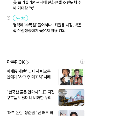
美 폴리실리콘 관세에 한화큐셀·K-반도체 수
혜 기대감 '쑥'
5시간전
평택에 '수목원' 들어서나...최원용 시장, 박은
식 산림청장에게 국유지 활용 건의
아주PICK
이재룡 재판行…다시 떠오른
연예계 '사고 후 미조치' 사례
"한국산 물은 안마셔"…日 지진
구호품 보냈더니 비하한 누리
꾼
'태도 논란' 정준원 "난 배우 하