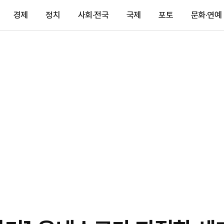
경제
정치
사회·전국
국제
포토
문화·연예