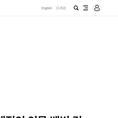
로
English
日本語
그
검
전
인
색
체
메
뉴