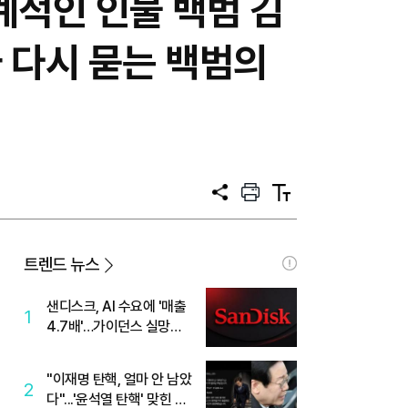
계적인 인물 백범 김
가 다시 묻는 백범의
공
프
텍
유
린
스
트
트
크
기
트렌드 뉴스
샌디스크, AI 수요에 '매출
1
4.7배'…가이던스 실망에
'주가는 하락'
"이재명 탄핵, 얼마 안 남았
2
다"...'윤석열 탄핵' 맞힌 무