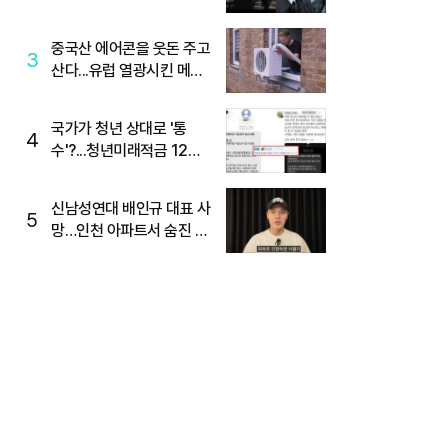
당, '성지글' 등장
중국산 에어콘을 웃돈 주고
3
산다...유럽 열광시킨 메이
디
국가가 청년 상대로 '통
4
수'?...청년미래적금 12%
준다더니 "응, 오류야"
신남성연대 배인규 대표 사
5
망…인천 아파트서 숨진 채
발견