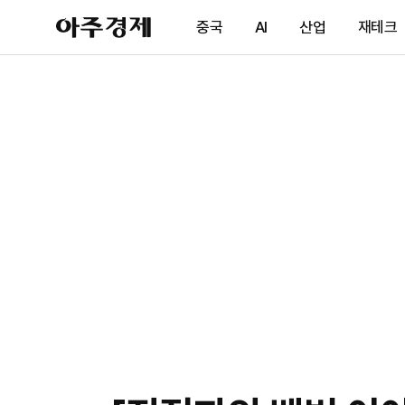
아
중국
AI
산업
재테크
주
경
제