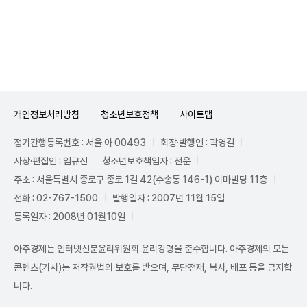
Unmute
개인정보처리방침
청소년보호정책
사이트맵
정기간행등록번호 : 서울 아 00493
회장·발행인 : 곽영길
사장·편집인 : 임규진
청소년보호책임자 : 전운
주소 : 서울특별시 종로구 종로 1길 42(수송동 146-1) 이마빌딩 11층
전화 : 02-767-1500
발행일자 : 2007년 11월 15일
등록일자 : 2008년 01월10일
아주경제는 인터넷신문윤리위원회 윤리강령을 준수합니다. 아주경제의 모든
콘텐츠(기사)는 저작권법의 보호를 받으며, 무단전재, 복사, 배포 등을 금지합
니다.