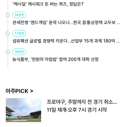
'캐시딜' 캐시워크 돈 버는 퀴즈, 정답은?
14분전
관세전쟁 '엔드게임' 윤곽 나오나…한국 新통상정책 교두보 활
용해야
17분전
섬유패션 글로벌 경쟁력 키운다…산업부 15개 과제 180억 지
원
18분전
농식품부, '천원의 아침밥' 참여 200개 대학 선정
아주PICK >
프로야구, 주말까지 전 경기 취소…
11일 재개·오후 7시 경기 시작