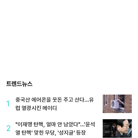
트렌드뉴스
중국산 에어콘을 웃돈 주고 산다...유
1
럽 열광시킨 메이디
"이재명 탄핵, 얼마 안 남았다"...'윤석
2
열 탄핵' 맞힌 무당, '성지글' 등장