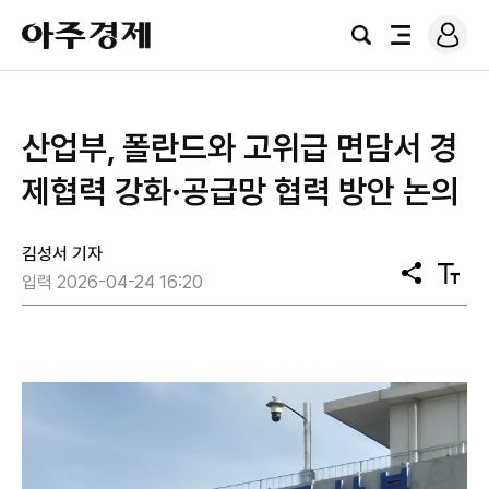
로
아
그
검
전
주
인
색
체
경
메
제
뉴
산업부, 폴란드와 고위급 면담서 경
제협력 강화·공급망 협력 방안 논의
김성서 기자
공
텍
입력 2026-04-24 16:20
유
스
트
크
기