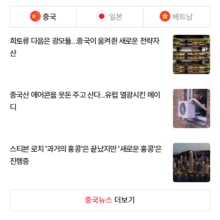
중국
일본
베트남
희토류 다음은 광모듈…중국이 움켜쥔 새로운 전략자
산
중국산 에어콘을 웃돈 주고 산다...유럽 열광시킨 메이
디
스티븐 로치 '과거의 홍콩'은 끝났지만 '새로운 홍콩'은
진행중
중국뉴스
더보기