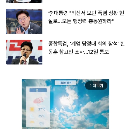
李대통령 "외신서 보던 폭염 상황 현
실로…모든 행정력 총동원하라"
종합특검, '계엄 당정대 회의 참석' 한
동훈 참고인 조사...12일 통보
더보기
arrow_forward_ios