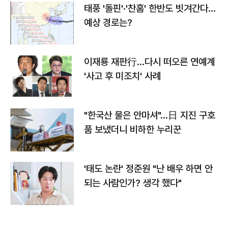
태풍 '돌핀'·'찬홈' 한반도 빗겨간다…
예상 경로는?
이재룡 재판行…다시 떠오른 연예계
'사고 후 미조치' 사례
"한국산 물은 안마셔"…日 지진 구호
품 보냈더니 비하한 누리꾼
'태도 논란' 정준원 "난 배우 하면 안
되는 사람인가? 생각 했다"