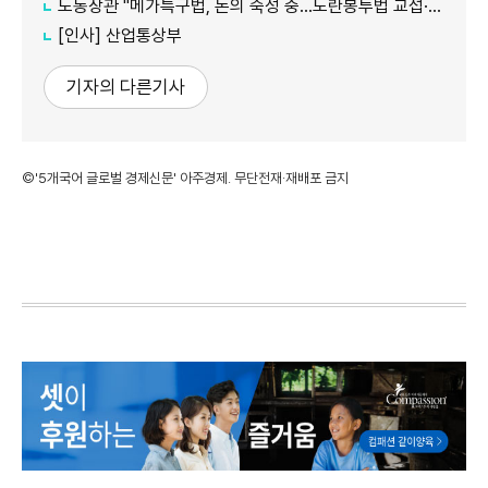
노동장관 "메가특구법, 논의 숙성 중…노란봉투법 교섭·쟁의 기준 구체화"
[인사] 산업통상부
기자의 다른기사
©'5개국어 글로벌 경제신문' 아주경제. 무단전재·재배포 금지