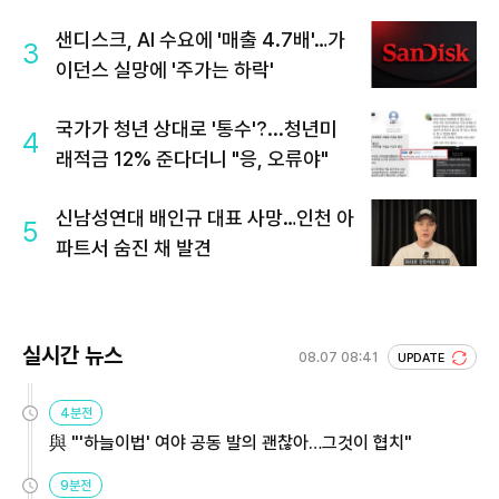
샌디스크, AI 수요에 '매출 4.7배'…가
3
이던스 실망에 '주가는 하락'
국가가 청년 상대로 '통수'?...청년미
4
래적금 12% 준다더니 "응, 오류야"
신남성연대 배인규 대표 사망…인천 아
5
파트서 숨진 채 발견
실시간 뉴스
08.07 08:41
UPDATE
4분전
與 "'하늘이법' 여야 공동 발의 괜찮아…그것이 협치"
9분전