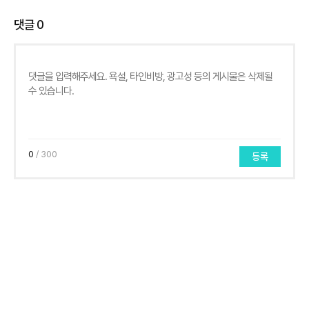
댓글
0
0
/ 300
등록