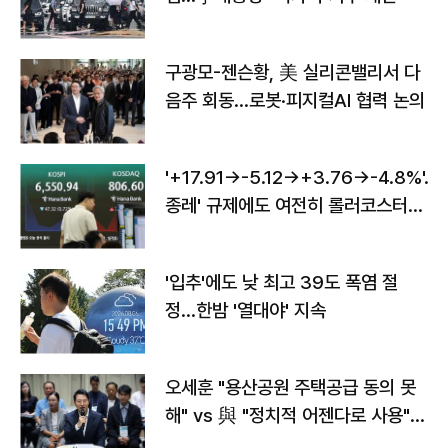
구광모-젠슨황, 美 실리콘밸리서 다
음주 회동…로봇·피지컬AI 협력 논의
'+17.91→-5.12→+3.76→-4.8%'…'
종레' 규제에도 여전히 롤러코스터
타는 코스피
'입추'에도 낮 최고 39도 폭염 절
정…한밤 '열대야' 지속
오세훈 "용산공원 주택공급 동의 못
해" vs 與 "정치적 어젠다로 사용"
맞불