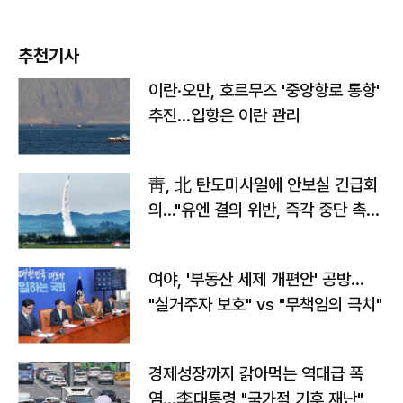
추천기사
이란·오만, 호르무즈 '중앙항로 통항'
추진…입항은 이란 관리
靑, 北 탄도미사일에 안보실 긴급회
의…"유엔 결의 위반, 즉각 중단 촉
구"
여야, '부동산 세제 개편안' 공방…
"실거주자 보호" vs "무책임의 극치"
경제성장까지 갉아먹는 역대급 폭
염…李대통령 "국가적 기후 재난"