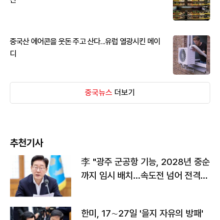
중국산 에어콘을 웃돈 주고 산다...유럽 열광시킨 메이
디
중국뉴스
더보기
추천기사
李 "광주 군공항 기능, 2028년 중순
까지 임시 배치…속도전 넘어 전격
전"
한미, 17∼27일 '을지 자유의 방패'