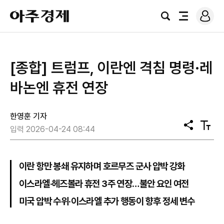
로
아
그
검
전
주
인
색
체
경
메
제
뉴
[종합] 트럼프, 이란엔 격침 명령·레
바논엔 휴전 연장
한영훈 기자
공
텍
입력 2026-04-24 08:44
유
스
트
크
기
이란 항만 봉쇄 유지하며 호르무즈 군사 압박 강화
이스라엘·헤즈볼라 휴전 3주 연장…불안 요인 여전
미국 압박 수위·이스라엘 추가 행동이 향후 정세 변수