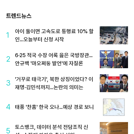
트렌드뉴스
아이 둘이면 고속도로 통행료 10% 할
1
인…오늘부터 신청 시작
6·25 적국 수장 어록 읊은 국방장관…
2
안규백 '마오쩌둥 발언'에 자질론
'거꾸로 태극기', 북한 상징이었다? 이
3
재명·김민석까지…논란의 의미는
4
태풍 '찬홈' 한국 오나…예상 경로 보니
토스뱅크, 데이터 분석 전담조직 신
5