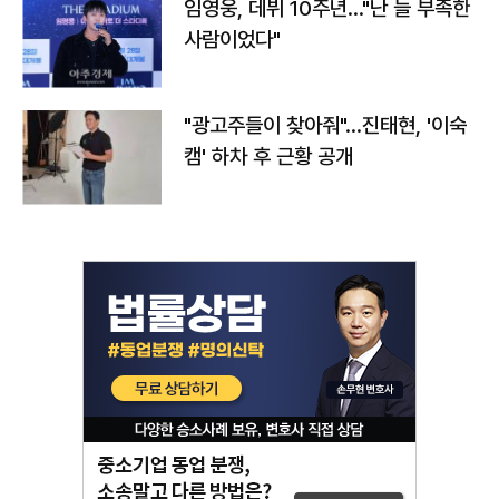
임영웅, 데뷔 10주년…"난 늘 부족한
사람이었다"
"광고주들이 찾아줘"…진태현, '이숙
캠' 하차 후 근황 공개