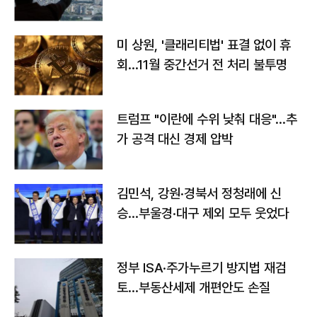
미 상원, '클래리티법' 표결 없이 휴
회…11월 중간선거 전 처리 불투명
트럼프 "이란에 수위 낮춰 대응"…추
가 공격 대신 경제 압박
김민석, 강원·경북서 정청래에 신
승…부울경·대구 제외 모두 웃었다
정부 ISA·주가누르기 방지법 재검
토…부동산세제 개편안도 손질