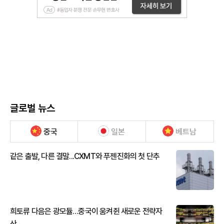
글로벌 뉴스
중국
일본
베트남
같은 출발, 다른 결말...CXMT와 푸젠진화의 첫 단추
희토류 다음은 광모듈…중국이 움켜쥔 새로운 전략자
산