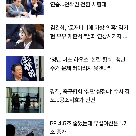
연습…전작권 전환 시험대
김건희, '로저비비에 가방 의혹' 김기
현 부부 재판서 "범죄 연상시키지 말
라"
'청년 버스 하우스' 논란 황희 "청년
주거 문제 헤아리지 못했다"
경찰, 축구협회 '심판 성접대' 수사 검
토…공소시효가 관건
PF 4.5조 줄었는데 부실여신은 1.7
조 증가