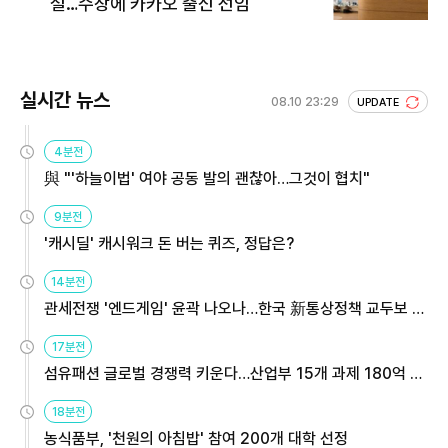
설…수장에 카카오 출신 선임
실시간 뉴스
08.10 23:29
UPDATE
4분전
與 "'하늘이법' 여야 공동 발의 괜찮아…그것이 협치"
9분전
'캐시딜' 캐시워크 돈 버는 퀴즈, 정답은?
14분전
관세전쟁 '엔드게임' 윤곽 나오나…한국 新통상정책 교두보 활
용해야
17분전
섬유패션 글로벌 경쟁력 키운다…산업부 15개 과제 180억 지
원
18분전
농식품부, '천원의 아침밥' 참여 200개 대학 선정