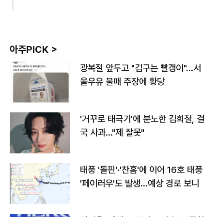
아주PICK >
광복절 앞두고 "김구는 빨갱이"…서
울우유 불매 주장에 황당
'거꾸로 태극기'에 분노한 김희철, 결
국 사과…"제 잘못"
태풍 '돌핀'·'찬홈'에 이어 16호 태풍
'페이러우'도 발생…예상 경로 보니