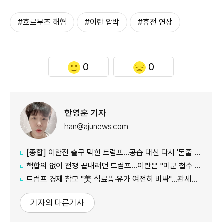
#호르무즈 해협
#이란 압박
#휴전 연장
0
0
한영훈 기자
han@ajunews.com
[종합] 이란전 출구 막힌 트럼프…공습 대신 다시 '돈줄 죄기'
핵합의 없이 전쟁 끝내려던 트럼프…이란은 "미군 철수·배상부터"
트럼프 경제 참모 "美 식료품·유가 여전히 비싸"…관세발 물가 상승은 부인
기자의 다른기사