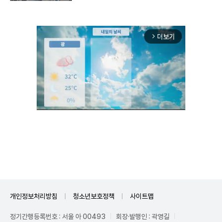
더보기
arrow_forward_ios
Unmute
개인정보처리방침
청소년보호정책
사이트맵
정기간행등록번호 : 서울 아 00493
회장·발행인 : 곽영길