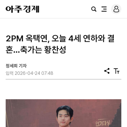
로
아
그
검
전
주
인
색
체
경
메
제
뉴
2PM 옥택연, 오늘 4세 연하와 결
혼…축가는 황찬성
정세희 기자
공
텍
입력 2026-04-24 07:48
유
스
트
크
기