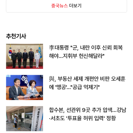
중국뉴스
더보기
추천기사
李대통령 "군, 내란 이후 신뢰 회복
해야…지휘부 헌신해달라"
與, 부동산 세제 개편안 비판 오세훈
에 '맹공'…"공급 억제기"
합수본, 선관위 9곳 추가 압색…강남
·서초도 '투표율 허위 입력' 정황