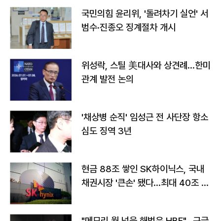
국민의힘 윤리위, '돌려차기 실언' 서
범수·진종오 징계절차 개시
위성락, 스틸 美대사와 상견례…한미
관계 발전 논의
'채상병 순직' 임성근 전 사단장 항소
심도 징역 3년
현금 88조 쌓인 SK하이닉스, 국내
채권시장 '큰손' 됐다…최대 40조 투
자
"메모리 월 넘을 해법은 HBF"…구글