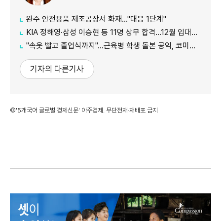
완주 안전용품 제조공장서 화재…"대응 1단계"
KIA 정해영·삼성 이승현 등 11명 상무 합격…12월 입대해 2028년 6월 전역
"속옷 빨고 졸업식까지"…근육병 학생 돌본 공익, 코미디언 김규원이었다
기자의 다른기사
©'5개국어 글로벌 경제신문' 아주경제. 무단전재·재배포 금지