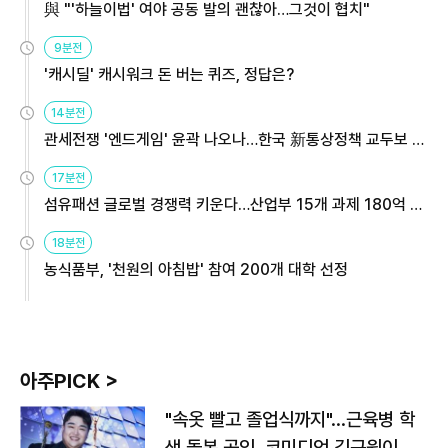
與 "'하늘이법' 여야 공동 발의 괜찮아…그것이 협치"
9분전
'캐시딜' 캐시워크 돈 버는 퀴즈, 정답은?
14분전
관세전쟁 '엔드게임' 윤곽 나오나…한국 新통상정책 교두보 활
용해야
17분전
섬유패션 글로벌 경쟁력 키운다…산업부 15개 과제 180억 지
원
18분전
농식품부, '천원의 아침밥' 참여 200개 대학 선정
아주PICK >
"속옷 빨고 졸업식까지"…근육병 학
생 돌본 공익, 코미디언 김규원이었