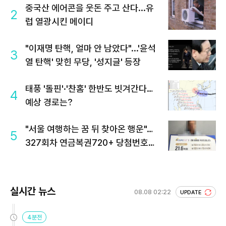
중국산 에어콘을 웃돈 주고 산다...유
2
럽 열광시킨 메이디
"이재명 탄핵, 얼마 안 남았다"...'윤석
3
열 탄핵' 맞힌 무당, '성지글' 등장
태풍 '돌핀'·'찬홈' 한반도 빗겨간다…
4
예상 경로는?
"서울 여행하는 꿈 뒤 찾아온 행운"…
5
327회차 연금복권720+ 당첨번호조
회 주목
실시간 뉴스
08.08 02:22
UPDATE
4분전