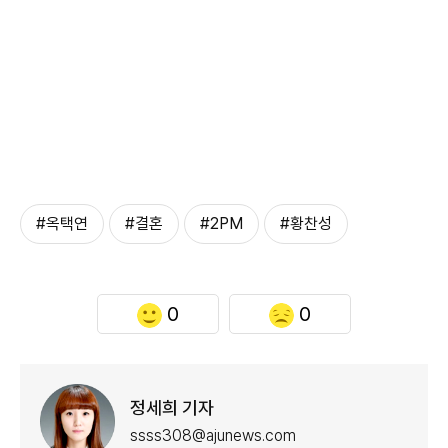
#옥택연
#결혼
#2PM
#황찬성
0
0
정세희 기자
ssss308@ajunews.com