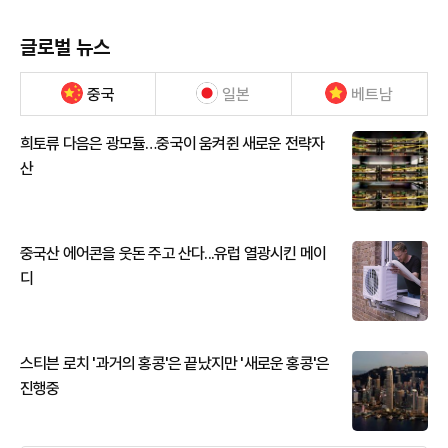
글로벌 뉴스
중국
일본
베트남
희토류 다음은 광모듈…중국이 움켜쥔 새로운 전략자
산
중국산 에어콘을 웃돈 주고 산다...유럽 열광시킨 메이
디
스티븐 로치 '과거의 홍콩'은 끝났지만 '새로운 홍콩'은
진행중