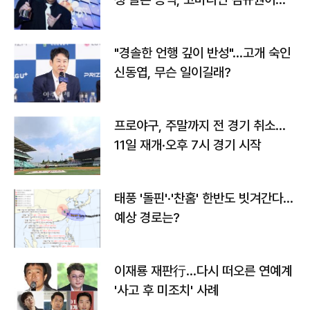
다
"경솔한 언행 깊이 반성"…고개 숙인
신동엽, 무슨 일이길래?
프로야구, 주말까지 전 경기 취소…
11일 재개·오후 7시 경기 시작
태풍 '돌핀'·'찬홈' 한반도 빗겨간다…
예상 경로는?
이재룡 재판行…다시 떠오른 연예계
'사고 후 미조치' 사례