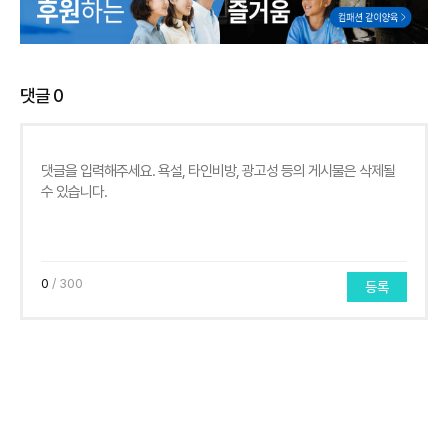
댓글
0
0
/ 300
등록