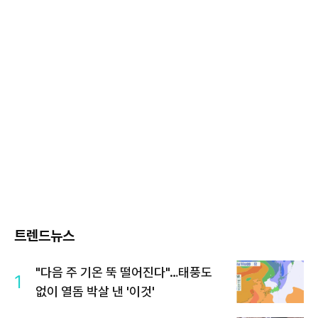
트렌드뉴스
"다음 주 기온 뚝 떨어진다"…태풍도
1
없이 열돔 박살 낸 '이것'