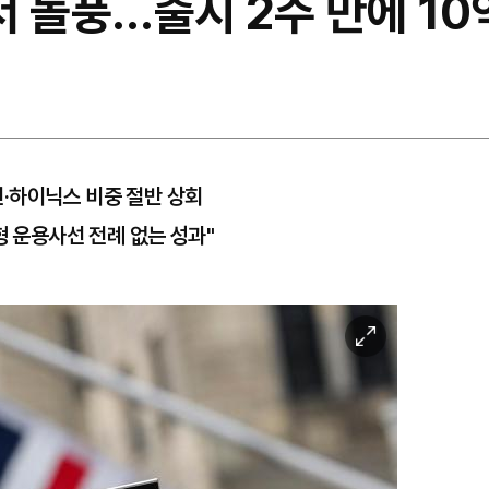
美서 돌풍…출시 2주 만에 1
·하이닉스 비중 절반 상회
형 운용사선 전례 없는 성과"
이
미
지
확
대