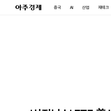
아
중국
AI
산업
재테크
주
경
제