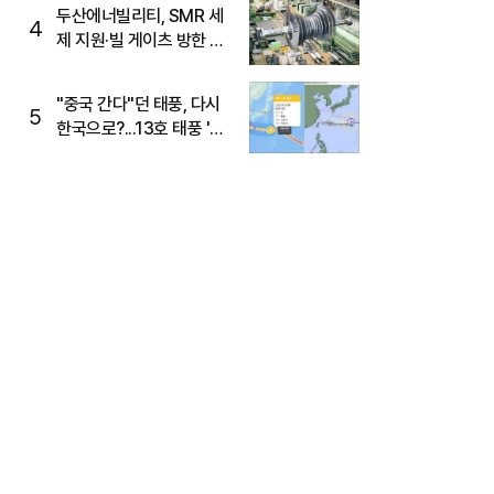
두산에너빌리티, SMR 세
4
제 지원·빌 게이츠 방한 기
대에 5%대 강세
"중국 간다"던 태풍, 다시
5
한국으로?...13호 태풍 '돌
핀' 방향 급전환