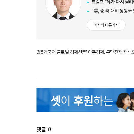
트럼프 "유가 다시 올려
"美, 중·러 대비 동맹국
기자의 다른기사
©'5개국어 글로벌 경제신문' 아주경제. 무단전재·재배
댓글
0