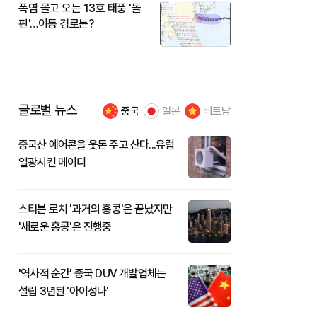
폭염 몰고 오는 13호 태풍 '돌
핀'…이동 경로는?
글로벌 뉴스
중국
일본
베트남
중국산 에어콘을 웃돈 주고 산다...유럽
열광시킨 메이디
스티븐 로치 '과거의 홍콩'은 끝났지만
'새로운 홍콩'은 진행중
'역사적 순간' 중국 DUV 개발업체는
설립 3년된 '아이성나'