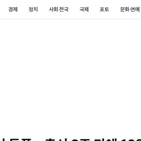
경제
정치
사회·전국
국제
포토
문화·연예