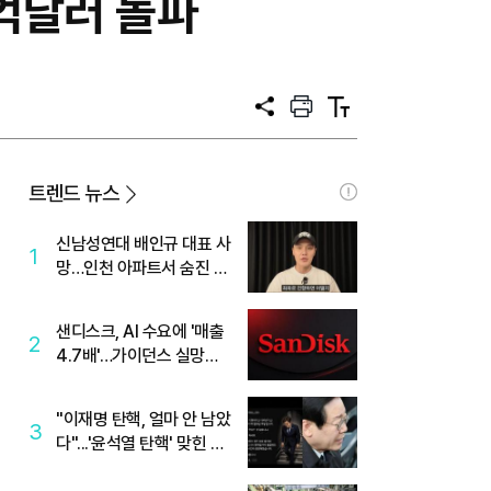
0억달러 돌파
공
프
텍
유
린
스
트
트
크
기
트렌드 뉴스
신남성연대 배인규 대표 사
1
망…인천 아파트서 숨진 채
발견
샌디스크, AI 수요에 '매출
2
4.7배'…가이던스 실망에
'주가는 하락'
"이재명 탄핵, 얼마 안 남았
3
다"...'윤석열 탄핵' 맞힌 무
당, '성지글' 등장