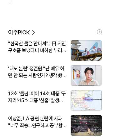
아주PICK
"한국산 물은 안마셔"…日 지진
구호품 보냈더니 비하한 누리
꾼
'태도 논란' 정준원 "난 배우 하
면 안 되는 사람인가? 생각 했
다"
13호 '돌핀' 이어 14호 태풍 '구
지라'·15호 태풍 '찬홈' 발생…
현재 위치와 이동경로는?
이상준, LA 공연 논란에 사과
"너무 죄송…연구하고 공부할
것"