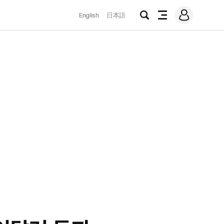
로
English
日本語
그
검
전
인
색
체
메
뉴