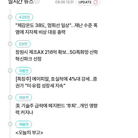
실시간 뉴스
08.06 13:31
UPDATE
42초전
"체감온도 38도, 멈춰선 일상"…재난 수준 폭
염에 지자체 비상 대응 총력
2분전
창원시 제조AX 216억 확보...5G특화망·산학
혁신파크 선정
13분전
[특징주] 에이피알, 호실적에 4%대 강세…증
권가 "미·유럽 성장세 지속"
15분전
美 기술주 급락에 헤지펀드 '후퇴'…개인 영향
력 커지나
18분전
<오늘의 부고>