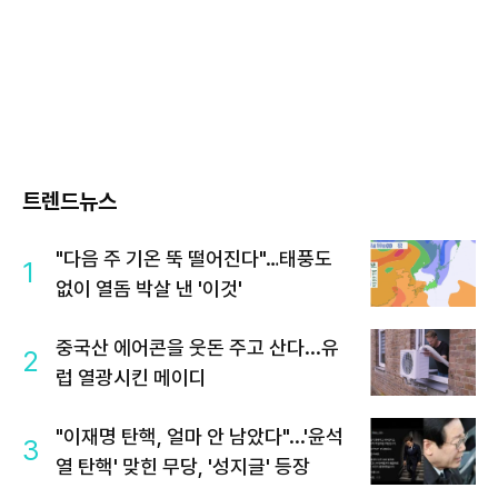
트렌드뉴스
"다음 주 기온 뚝 떨어진다"…태풍도
1
없이 열돔 박살 낸 '이것'
중국산 에어콘을 웃돈 주고 산다...유
2
럽 열광시킨 메이디
"이재명 탄핵, 얼마 안 남았다"...'윤석
3
열 탄핵' 맞힌 무당, '성지글' 등장