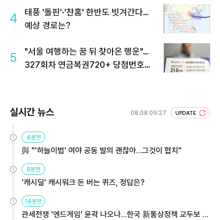
태풍 '돌핀'·'찬홈' 한반도 빗겨간다…
4
예상 경로는?
"서울 여행하는 꿈 뒤 찾아온 행운"…
5
327회차 연금복권720+ 당첨번호조
회 주목
실시간 뉴스
08.08 05:27
UPDATE
4분전
與 "'하늘이법' 여야 공동 발의 괜찮아…그것이 협치"
9분전
'캐시딜' 캐시워크 돈 버는 퀴즈, 정답은?
14분전
관세전쟁 '엔드게임' 윤곽 나오나…한국 新통상정책 교두보 활