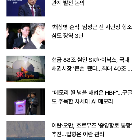
관계 발전 논의
'채상병 순직' 임성근 전 사단장 항소
심도 징역 3년
현금 88조 쌓인 SK하이닉스, 국내
채권시장 '큰손' 됐다…최대 40조 투
자
"메모리 월 넘을 해법은 HBF"…구글
도 주목한 차세대 AI 메모리
이란·오만, 호르무즈 '중앙항로 통항'
추진…입항은 이란 관리