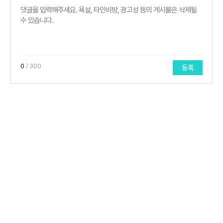
0
/ 300
등록