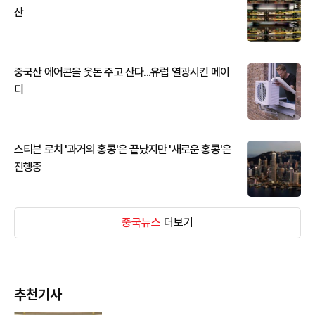
산
중국산 에어콘을 웃돈 주고 산다...유럽 열광시킨 메이
디
스티븐 로치 '과거의 홍콩'은 끝났지만 '새로운 홍콩'은
진행중
중국뉴스
더보기
추천기사