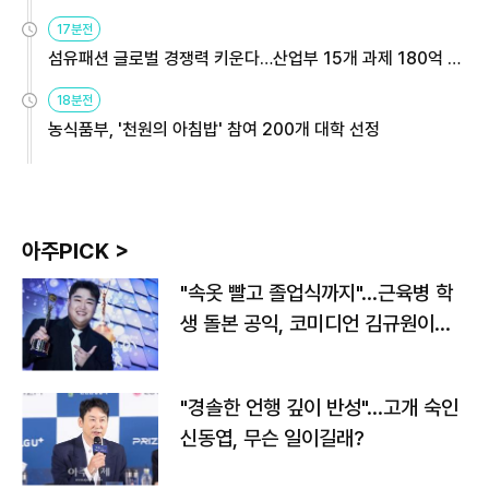
용해야
17분전
섬유패션 글로벌 경쟁력 키운다…산업부 15개 과제 180억 지
원
18분전
농식품부, '천원의 아침밥' 참여 200개 대학 선정
아주PICK >
"속옷 빨고 졸업식까지"…근육병 학
생 돌본 공익, 코미디언 김규원이었
다
"경솔한 언행 깊이 반성"…고개 숙인
신동엽, 무슨 일이길래?