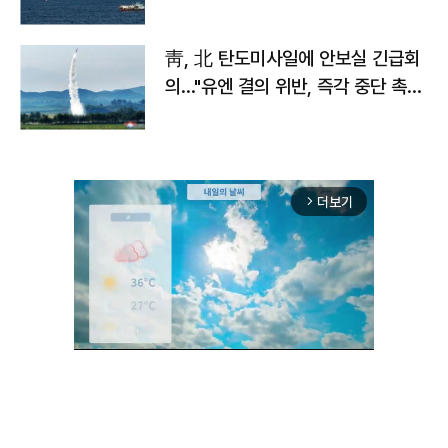
靑, 北 탄도미사일에 안보실 긴급회
의…"유엔 결의 위반, 즉각 중단 촉
구"
더보기
arrow_forward_ios
Unmute