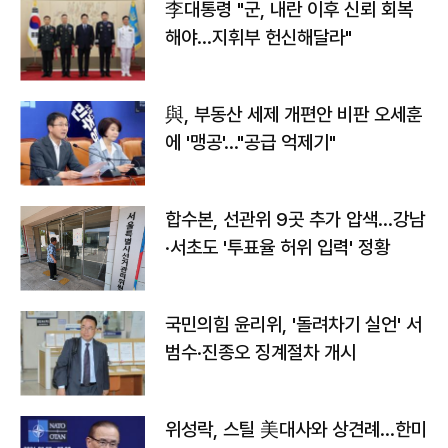
李대통령 "군, 내란 이후 신뢰 회복
해야…지휘부 헌신해달라"
與, 부동산 세제 개편안 비판 오세훈
에 '맹공'…"공급 억제기"
합수본, 선관위 9곳 추가 압색…강남
·서초도 '투표율 허위 입력' 정황
국민의힘 윤리위, '돌려차기 실언' 서
범수·진종오 징계절차 개시
위성락, 스틸 美대사와 상견례…한미