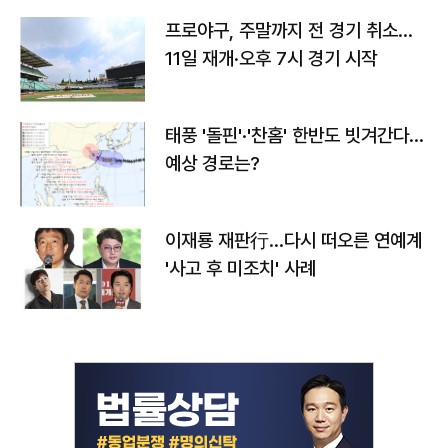
프로야구, 주말까지 전 경기 취소…
11일 재개·오후 7시 경기 시작
태풍 '돌핀'·'찬홈' 한반도 빗겨간다…
예상 경로는?
이재룡 재판行…다시 떠오른 연예계
'사고 후 미조치' 사례