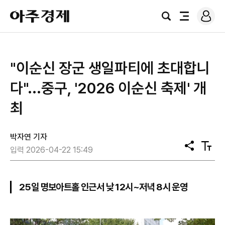
로
아
그
검
전
주
인
색
체
경
메
제
뉴
"이순신 장군 생일파티에 초대합니
다"...중구, '2026 이순신 축제' 개
최
박자연 기자
공
텍
입력 2026-04-22 15:49
유
스
트
크
기
25일 명보아트홀 인근서 낮 12시~저녁 8시 운영