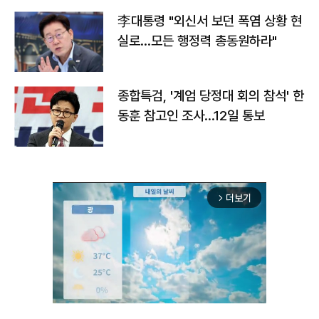
李대통령 "외신서 보던 폭염 상황 현
실로…모든 행정력 총동원하라"
종합특검, '계엄 당정대 회의 참석' 한
동훈 참고인 조사...12일 통보
더보기
arrow_forward_ios