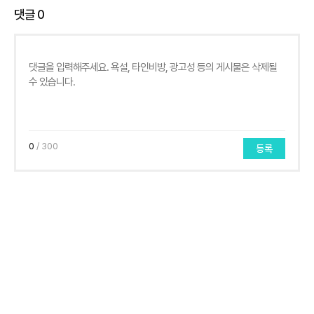
댓글
0
0
/ 300
등록