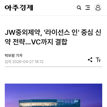
로
아
그
검
전
주
인
색
체
경
메
제
뉴
JW중외제약, '라이선스 인' 중심 신
약 전략…VC까지 결합
박보람 기자
공
텍
입력 2026-04-27 18:12
유
스
트
크
기