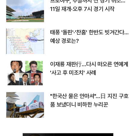
프로야구, 주말까지 전 경기 취소…
11일 재개·오후 7시 경기 시작
태풍 '돌핀'·'찬홈' 한반도 빗겨간다…
예상 경로는?
이재룡 재판行…다시 떠오른 연예계
'사고 후 미조치' 사례
"한국산 물은 안마셔"…日 지진 구호
품 보냈더니 비하한 누리꾼