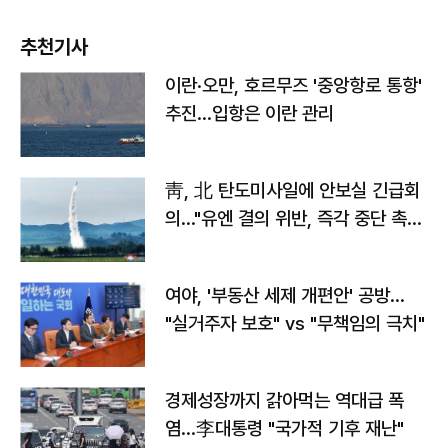
추천기사
이란·오만, 호르무즈 '중앙항로 통항'
추진…입항은 이란 관리
靑, 北 탄도미사일에 안보실 긴급회
의…"유엔 결의 위반, 즉각 중단 촉
구"
여야, '부동산 세제 개편안' 공방…
"실거주자 보호" vs "무책임의 극치"
경제성장까지 갉아먹는 역대급 폭
염…李대통령 "국가적 기후 재난"