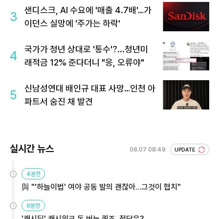
샌디스크, AI 수요에 '매출 4.7배'…가
3
이던스 실망에 '주가는 하락'
국가가 청년 상대로 '통수'?...청년미
4
래적금 12% 준다더니 "응, 오류야"
신남성연대 배인규 대표 사망…인천 아
5
파트서 숨진 채 발견
실시간 뉴스
08.07 08:49
UPDATE
4분전
與 "'하늘이법' 여야 공동 발의 괜찮아…그것이 협치"
9분전
'캐시딜' 캐시워크 돈 버는 퀴즈, 정답은?