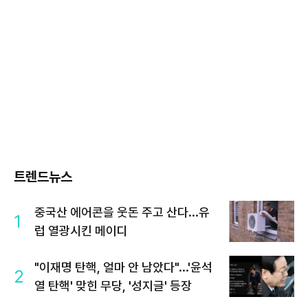
트렌드뉴스
중국산 에어콘을 웃돈 주고 산다...유
1
럽 열광시킨 메이디
"이재명 탄핵, 얼마 안 남았다"...'윤석
2
열 탄핵' 맞힌 무당, '성지글' 등장