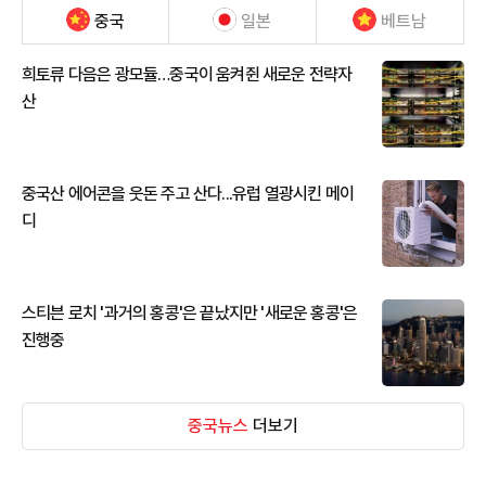
중국
일본
베트남
희토류 다음은 광모듈…중국이 움켜쥔 새로운 전략자
산
중국산 에어콘을 웃돈 주고 산다...유럽 열광시킨 메이
디
스티븐 로치 '과거의 홍콩'은 끝났지만 '새로운 홍콩'은
진행중
중국뉴스
더보기