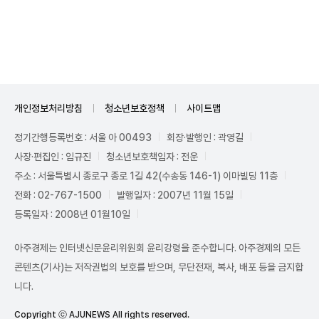
Unmute
개인정보처리방침
청소년보호정책
사이트맵
정기간행등록번호 : 서울 아 00493
회장·발행인 : 곽영길
사장·편집인 : 임규진
청소년보호책임자 : 전운
주소 : 서울특별시 종로구 종로 1길 42(수송동 146-1) 이마빌딩 11층
전화 : 02-767-1500
발행일자 : 2007년 11월 15일
등록일자 : 2008년 01월10일
아주경제는 인터넷신문윤리위원회 윤리강령을 준수합니다. 아주경제의 모든
콘텐츠(기사)는 저작권법의 보호를 받으며, 무단전재, 복사, 배포 등을 금지합
니다.
Copyright ⓒ AJUNEWS All rights reserved.