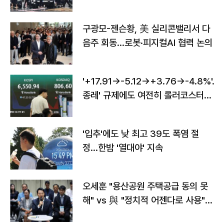
구광모-젠슨황, 美 실리콘밸리서 다
음주 회동…로봇·피지컬AI 협력 논의
'+17.91→-5.12→+3.76→-4.8%'…'
종레' 규제에도 여전히 롤러코스터
타는 코스피
'입추'에도 낮 최고 39도 폭염 절
정…한밤 '열대야' 지속
오세훈 "용산공원 주택공급 동의 못
해" vs 與 "정치적 어젠다로 사용"
맞불