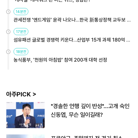
14분전
관세전쟁 '엔드게임' 윤곽 나오나…한국 新통상정책 교두보 활
용해야
17분전
섬유패션 글로벌 경쟁력 키운다…산업부 15개 과제 180억 지
원
18분전
농식품부, '천원의 아침밥' 참여 200개 대학 선정
아주PICK >
"경솔한 언행 깊이 반성"…고개 숙인
신동엽, 무슨 일이길래?