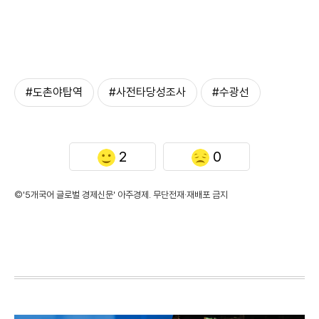
#도촌야탑역
#사전타당성조사
#수광선
2
0
©'5개국어 글로벌 경제신문' 아주경제. 무단전재·재배포 금지