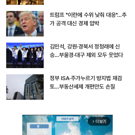
트럼프 "이란에 수위 낮춰 대응"…추
가 공격 대신 경제 압박
김민석, 강원·경북서 정청래에 신
승…부울경·대구 제외 모두 웃었다
정부 ISA·주가누르기 방지법 재검
토…부동산세제 개편안도 손질
더보기
arrow_forward_ios