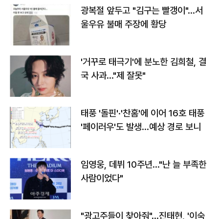
광복절 앞두고 "김구는 빨갱이"…서
울우유 불매 주장에 황당
'거꾸로 태극기'에 분노한 김희철, 결
국 사과…"제 잘못"
태풍 '돌핀'·'찬홈'에 이어 16호 태풍
'페이러우'도 발생…예상 경로 보니
임영웅, 데뷔 10주년…"난 늘 부족한
사람이었다"
"광고주들이 찾아줘"…진태현, '이숙