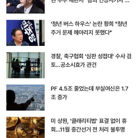
현 부부 재판서 "범죄 연상시키지 말
라"
'청년 버스 하우스' 논란 황희 "청년
주거 문제 헤아리지 못했다"
경찰, 축구협회 '심판 성접대' 수사 검
토…공소시효가 관건
PF 4.5조 줄었는데 부실여신은 1.7
조 증가
미 상원, '클래리티법' 표결 없이 휴
회…11월 중간선거 전 처리 불투명