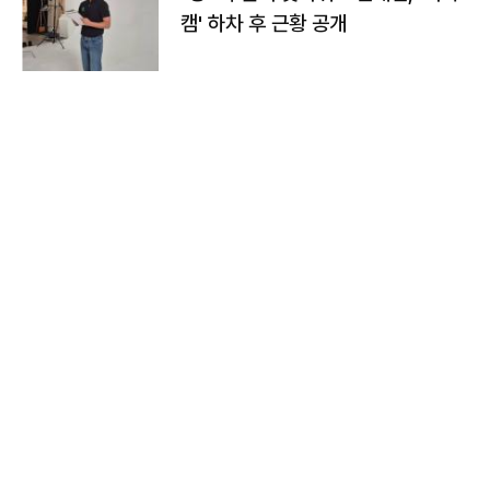
캠' 하차 후 근황 공개