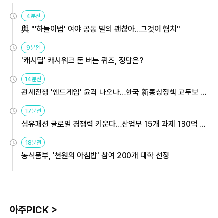
4분전
與 "'하늘이법' 여야 공동 발의 괜찮아…그것이 협치"
9분전
'캐시딜' 캐시워크 돈 버는 퀴즈, 정답은?
14분전
관세전쟁 '엔드게임' 윤곽 나오나…한국 新통상정책 교두보 활
용해야
17분전
섬유패션 글로벌 경쟁력 키운다…산업부 15개 과제 180억 지
원
18분전
농식품부, '천원의 아침밥' 참여 200개 대학 선정
아주PICK >