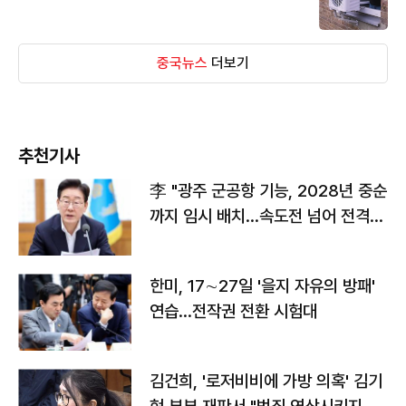
중국뉴스
더보기
추천기사
李 "광주 군공항 기능, 2028년 중순
까지 임시 배치…속도전 넘어 전격
전"
한미, 17∼27일 '을지 자유의 방패'
연습…전작권 전환 시험대
김건희, '로저비비에 가방 의혹' 김기