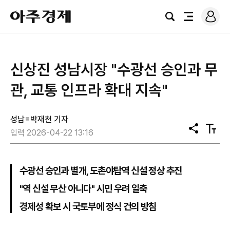
로
아
그
검
전
주
인
색
체
경
메
제
뉴
신상진 성남시장 "수광선 승인과 무
관, 교통 인프라 확대 지속"
성남=박재천 기자
공
텍
입력 2026-04-22 13:16
유
스
트
크
기
수광선 승인과 별개, 도촌야탑역 신설 정상 추진
"역 신설 무산 아니다" 시민 우려 일축
경제성 확보 시 국토부에 정식 건의 방침