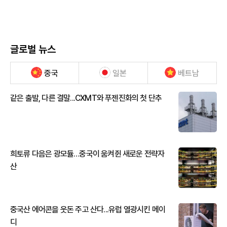
글로벌 뉴스
중국
일본
베트남
같은 출발, 다른 결말...CXMT와 푸젠진화의 첫 단추
희토류 다음은 광모듈…중국이 움켜쥔 새로운 전략자
산
중국산 에어콘을 웃돈 주고 산다...유럽 열광시킨 메이
디