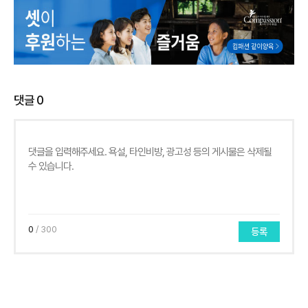
댓글
0
0
/ 300
등록