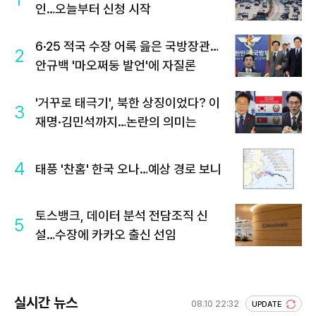
인…오늘부터 신청 시작
6·25 적국 수장 어록 읊은 국방장관…
2
안규백 '마오쩌둥 발언'에 자질론
'거꾸로 태극기', 북한 상징이었다? 이
3
재명·김민석까지…논란의 의미는
4
태풍 '찬홈' 한국 오나…예상 경로 보니
토스뱅크, 데이터 분석 전담조직 신
5
설…수장에 카카오 출신 선임
실시간 뉴스
08.10 22:32
UPDATE