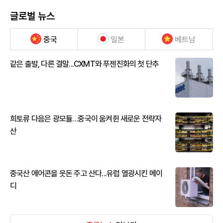
글로벌 뉴스
중국
일본
베트남
같은 출발, 다른 결말...CXMT와 푸젠진화의 첫 단추
희토류 다음은 광모듈…중국이 움켜쥔 새로운 전략자
산
중국산 에어콘을 웃돈 주고 산다...유럽 열광시킨 메이
디