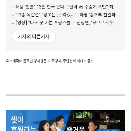
태풍 '찬홈', 13일 한국 온다..."단비 vs 수증기 폭탄" 최대 변수
"고종 독살설" "광고는 못 찍겠네"...하영 '증조부 친일파 논란' 반응 보니
[영상] "나도 못 가본 프랑스를…" 전장연, '루브르 시위' 영상 재확산 왜?
기자의 다른기사
©'5개국어 글로벌 경제신문' 아주경제. 무단전재·재배포 금지