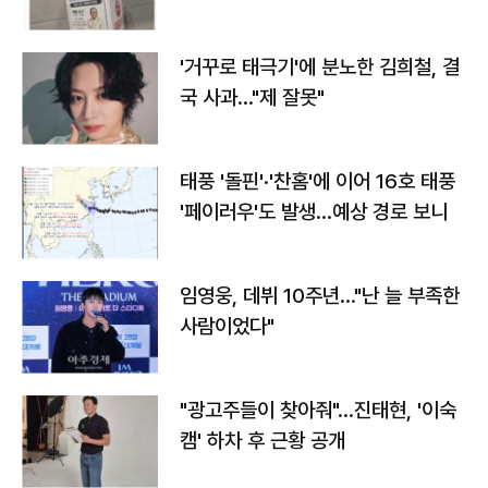
'거꾸로 태극기'에 분노한 김희철, 결
국 사과…"제 잘못"
태풍 '돌핀'·'찬홈'에 이어 16호 태풍
'페이러우'도 발생…예상 경로 보니
임영웅, 데뷔 10주년…"난 늘 부족한
사람이었다"
"광고주들이 찾아줘"…진태현, '이숙
캠' 하차 후 근황 공개