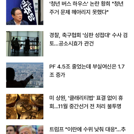
'청년 버스 하우스' 논란 황희 "청년
주거 문제 헤아리지 못했다"
경찰, 축구협회 '심판 성접대' 수사 검
토…공소시효가 관건
PF 4.5조 줄었는데 부실여신은 1.7
조 증가
미 상원, '클래리티법' 표결 없이 휴
회…11월 중간선거 전 처리 불투명
트럼프 "이란에 수위 낮춰 대응"…추