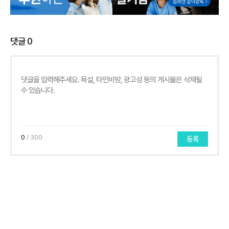
댓글
0
0
/ 300
등록