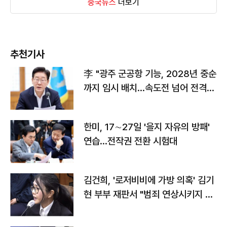
중국뉴스
더보기
추천기사
李 "광주 군공항 기능, 2028년 중순
까지 임시 배치…속도전 넘어 전격
전"
한미, 17∼27일 '을지 자유의 방패'
연습…전작권 전환 시험대
김건희, '로저비비에 가방 의혹' 김기
현 부부 재판서 "범죄 연상시키지 말
라"