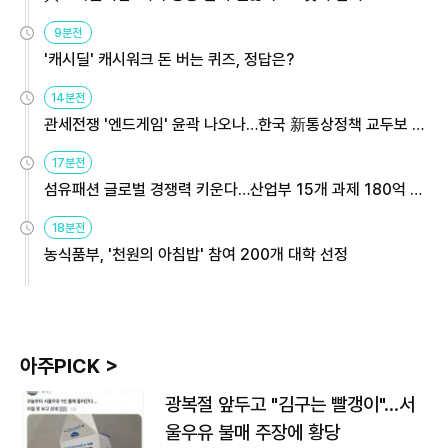
9분전
'캐시딜' 캐시워크 돈 버는 퀴즈, 정답은?
14분전
관세전쟁 '엔드게임' 윤곽 나오나…한국 新통상정책 교두보 활
용해야
17분전
섬유패션 글로벌 경쟁력 키운다…산업부 15개 과제 180억 지
원
18분전
농식품부, '천원의 아침밥' 참여 200개 대학 선정
아주PICK >
광복절 앞두고 "김구는 빨갱이"…서
울우유 불매 주장에 황당