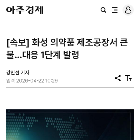
로
아
그
검
전
주
인
색
체
경
메
제
뉴
[속보] 화성 의약품 제조공장서 큰
불…대응 1단계 발령
강민선 기자
공
텍
입력 2026-04-22 10:29
유
스
트
크
기