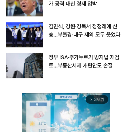
가 공격 대신 경제 압박
김민석, 강원·경북서 정청래에 신
승…부울경·대구 제외 모두 웃었다
정부 ISA·주가누르기 방지법 재검
토…부동산세제 개편안도 손질
더보기
arrow_forward_ios