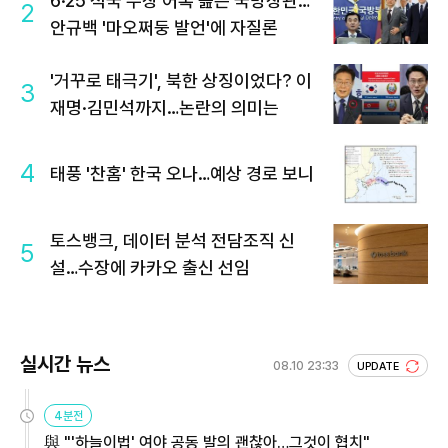
6·25 적국 수장 어록 읊은 국방장관…
2
안규백 '마오쩌둥 발언'에 자질론
'거꾸로 태극기', 북한 상징이었다? 이
3
재명·김민석까지…논란의 의미는
4
태풍 '찬홈' 한국 오나…예상 경로 보니
토스뱅크, 데이터 분석 전담조직 신
5
설…수장에 카카오 출신 선임
실시간 뉴스
08.10 23:33
UPDATE
4분전
與 "'하늘이법' 여야 공동 발의 괜찮아…그것이 협치"