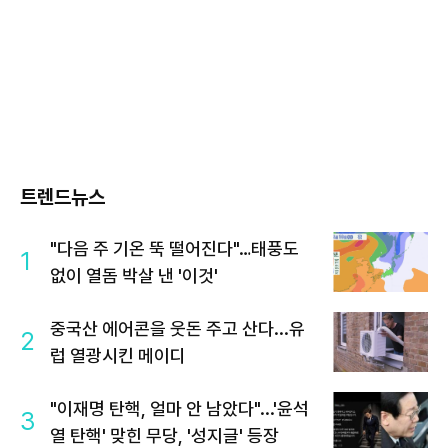
트렌드뉴스
"다음 주 기온 뚝 떨어진다"…태풍도
1
없이 열돔 박살 낸 '이것'
중국산 에어콘을 웃돈 주고 산다...유
2
럽 열광시킨 메이디
"이재명 탄핵, 얼마 안 남았다"...'윤석
3
열 탄핵' 맞힌 무당, '성지글' 등장