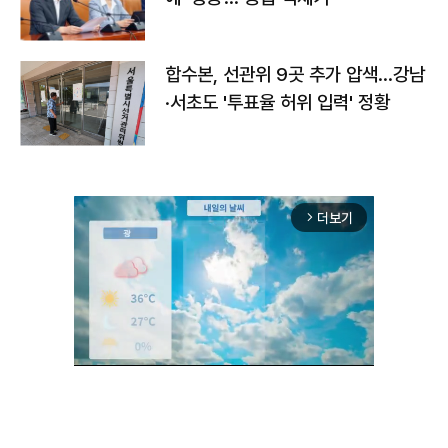
합수본, 선관위 9곳 추가 압색…강남
·서초도 '투표율 허위 입력' 정황
더보기
arrow_forward_ios
Unmute