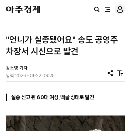
로
아
그
검
전
주
인
색
체
경
메
제
뉴
"언니가 실종됐어요" 송도 공영주
차장서 시신으로 발견
강소영 기자
공
텍
입력 2026-04-22 09:25
유
스
트
크
기
실종 신고 된 60대 여성, 백골 상태로 발견