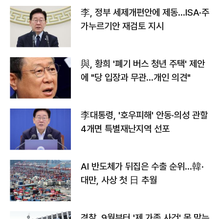
李, 정부 세제개편안에 제동…ISA·주
가누르기안 재검토 지시
與, 황희 '폐기 버스 청년 주택' 제안
에 "당 입장과 무관…개인 의견"
李대통령, '호우피해' 안동·의성 관할
4개면 특별재난지역 선포
AI 반도체가 뒤집은 수출 순위…韓·
대만, 사상 첫 日 추월
경찰, 9월부터 '제 가족 사건' 못 맡는