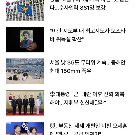
다…수사인력 881명 보강
"이란 지도부 내 최고지도자 모즈타
바 위독설 확산"
서울 낮 35도 무더위 계속…동해안
최대 150㎜ 폭우
李대통령 "군, 내란 이후 신뢰 회복
해야…지휘부 헌신해달라"
與, 부동산 세제 개편안 비판 오세훈
에 '맹공'…"공급 억제기"