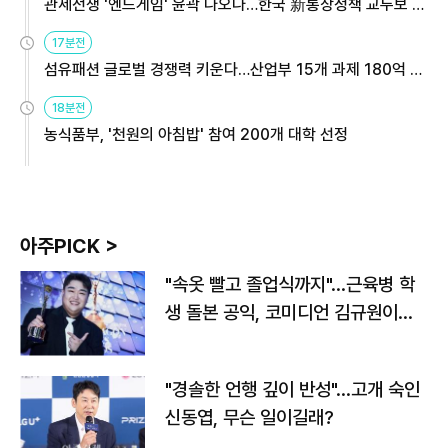
관세전쟁 '엔드게임' 윤곽 나오나…한국 新통상정책 교두보 활
용해야
17분전
섬유패션 글로벌 경쟁력 키운다…산업부 15개 과제 180억 지
원
18분전
농식품부, '천원의 아침밥' 참여 200개 대학 선정
아주PICK >
"속옷 빨고 졸업식까지"…근육병 학
생 돌본 공익, 코미디언 김규원이었
다
"경솔한 언행 깊이 반성"…고개 숙인
신동엽, 무슨 일이길래?