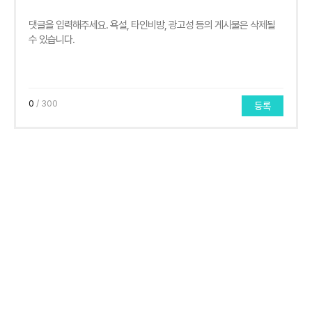
0
/ 300
등록