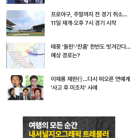
프로야구, 주말까지 전 경기 취소…
11일 재개·오후 7시 경기 시작
태풍 '돌핀'·'찬홈' 한반도 빗겨간다…
예상 경로는?
이재룡 재판行…다시 떠오른 연예계
'사고 후 미조치' 사례