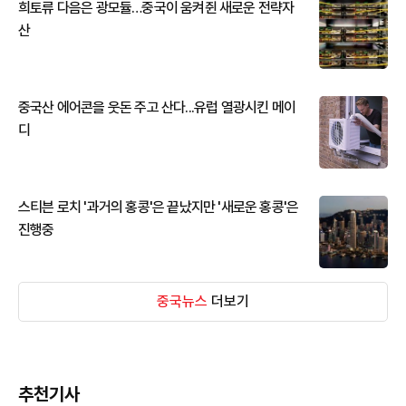
희토류 다음은 광모듈…중국이 움켜쥔 새로운 전략자
산
중국산 에어콘을 웃돈 주고 산다...유럽 열광시킨 메이
디
스티븐 로치 '과거의 홍콩'은 끝났지만 '새로운 홍콩'은
진행중
중국뉴스
더보기
추천기사