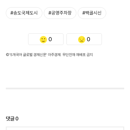
#송도국제도시
#공영주차장
#백골시신
0
0
©'5개국어 글로벌 경제신문' 아주경제. 무단전재·재배포 금지
댓글
0