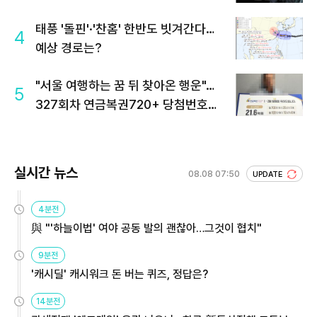
태풍 '돌핀'·'찬홈' 한반도 빗겨간다…
4
예상 경로는?
"서울 여행하는 꿈 뒤 찾아온 행운"…
5
327회차 연금복권720+ 당첨번호조
회 주목
실시간 뉴스
08.08 07:50
UPDATE
4분전
與 "'하늘이법' 여야 공동 발의 괜찮아…그것이 협치"
9분전
'캐시딜' 캐시워크 돈 버는 퀴즈, 정답은?
14분전