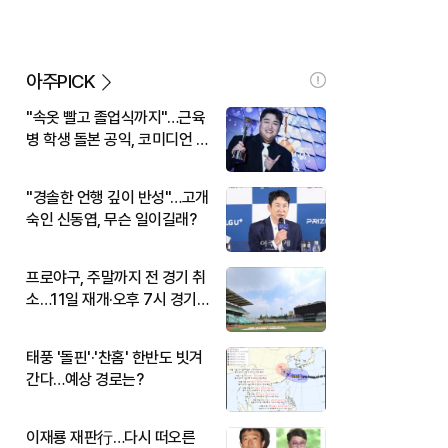
아주PICK
"속옷 빨고 졸업식까지"…근육
병 학생 돌본 공익, 코미디언 김
규원이었다
"경솔한 언행 깊이 반성"…고개
숙인 신동엽, 무슨 일이길래?
프로야구, 주말까지 전 경기 취
소…11일 재개·오후 7시 경기
시작
태풍 '돌핀'·'찬홈' 한반도 빗겨
간다…예상 경로는?
이재룡 재판行…다시 떠오른