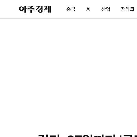
아
중국
AI
산업
재테크
주
경
제