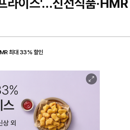
굿프라이스'…신선식품·HMR
MR 최대 33% 할인
이
미
지
확
대