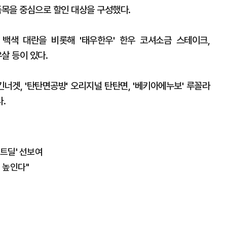
품목을 중심으로 할인 대상을 구성했다.
제 백색 대란을 비롯해 '태우한우' 한우 코셔소금 스테이크,
우살 등이 있다.
킨너겟, '탄탄면공방' 오리지널 탄탄면, '베키아에누보' 루꼴라
.
이트딜' 선보여
 높인다"