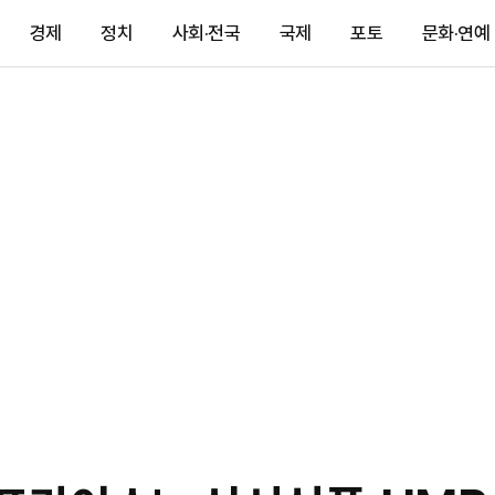
경제
정치
사회·전국
국제
포토
문화·연예