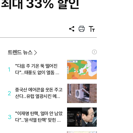
 최대 33% 할인
공
프
텍
유
린
스
트
트
크
기
트렌드 뉴스
"다음 주 기온 뚝 떨어진
1
다"…태풍도 없이 열돔 박
살 낸 '이것'
중국산 에어콘을 웃돈 주고
2
산다...유럽 열광시킨 메이
디
"이재명 탄핵, 얼마 안 남았
3
다"...'윤석열 탄핵' 맞힌 무
당, '성지글' 등장