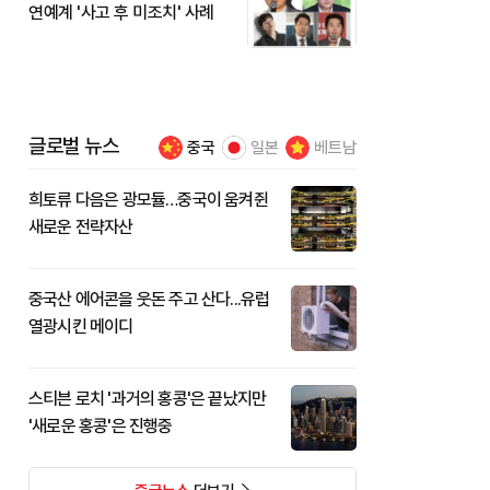
연예계 '사고 후 미조치' 사례
글로벌 뉴스
중국
일본
베트남
희토류 다음은 광모듈…중국이 움켜쥔
새로운 전략자산
중국산 에어콘을 웃돈 주고 산다...유럽
열광시킨 메이디
스티븐 로치 '과거의 홍콩'은 끝났지만
'새로운 홍콩'은 진행중