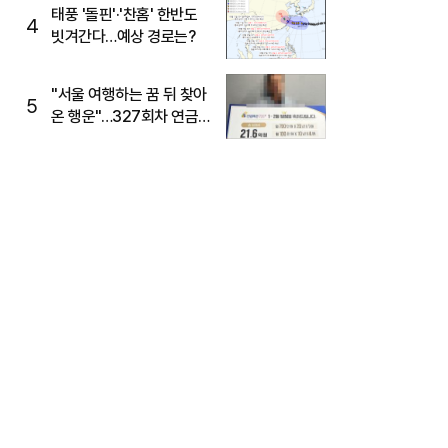
태풍 '돌핀'·'찬홈' 한반도
4
빗겨간다…예상 경로는?
"서울 여행하는 꿈 뒤 찾아
5
온 행운"…327회차 연금
복권720+ 당첨번호조회
주목