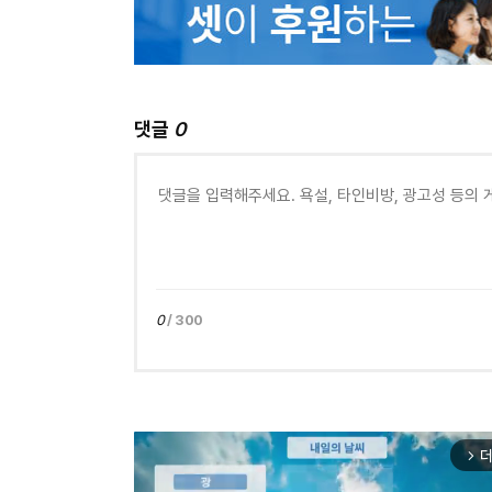
댓글
0
0
/ 300
더
arrow_forward_ios