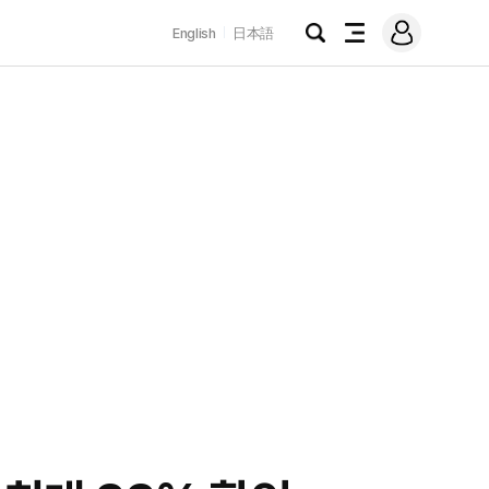
로
English
日本語
그
검
전
인
색
체
메
뉴