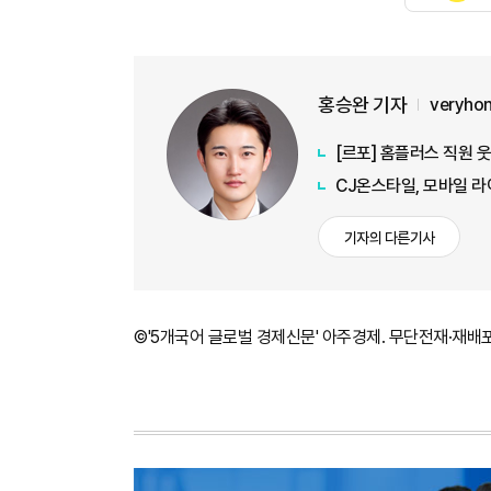
홍승완 기자
veryho
[르포] 홈플러스 직원 
CJ온스타일, 모바일 라
기자의 다른기사
©'5개국어 글로벌 경제신문' 아주경제. 무단전재·재배