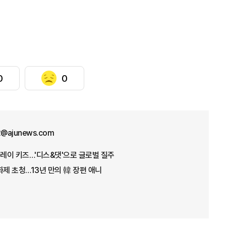
0
0
12@ajunews.com
트레이 키즈…'디스&댓'으로 글로벌 질주
화제 초청…13년 만의 韓 장편 애니