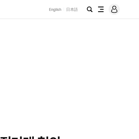
로
English
日本語
그
검
전
인
색
체
메
뉴