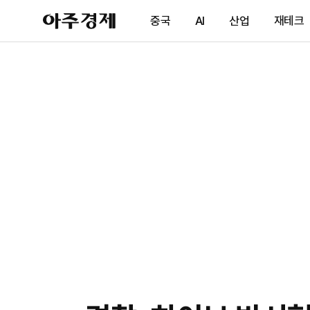
아
중국
AI
산업
재테크
주
경
제