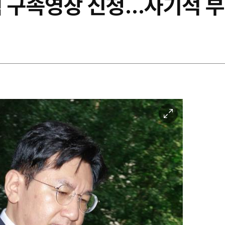
혁 구속영장 신청…사기적 
이
미
지
확
대