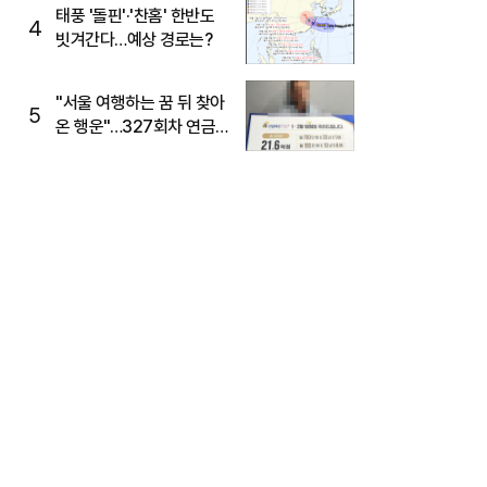
태풍 '돌핀'·'찬홈' 한반도
4
빗겨간다…예상 경로는?
"서울 여행하는 꿈 뒤 찾아
5
온 행운"…327회차 연금
복권720+ 당첨번호조회
주목