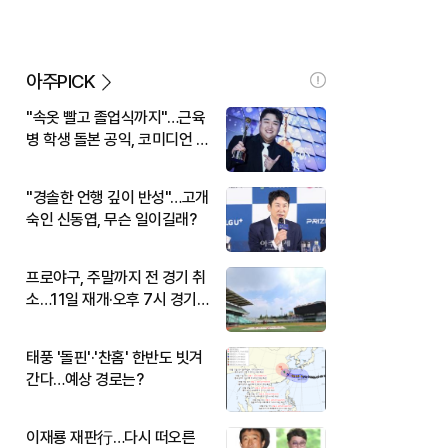
아주PICK
"속옷 빨고 졸업식까지"…근육
병 학생 돌본 공익, 코미디언 김
규원이었다
"경솔한 언행 깊이 반성"…고개
숙인 신동엽, 무슨 일이길래?
프로야구, 주말까지 전 경기 취
소…11일 재개·오후 7시 경기
시작
태풍 '돌핀'·'찬홈' 한반도 빗겨
간다…예상 경로는?
이재룡 재판行…다시 떠오른