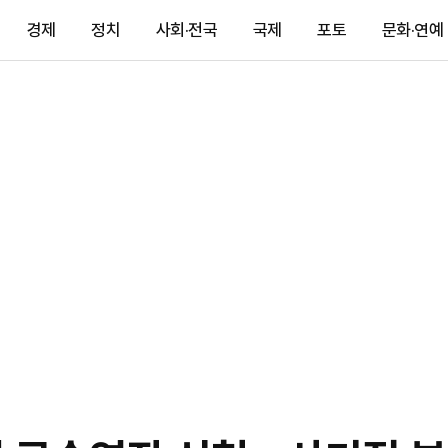
경제
정치
사회·전국
국제
포토
문화·연예