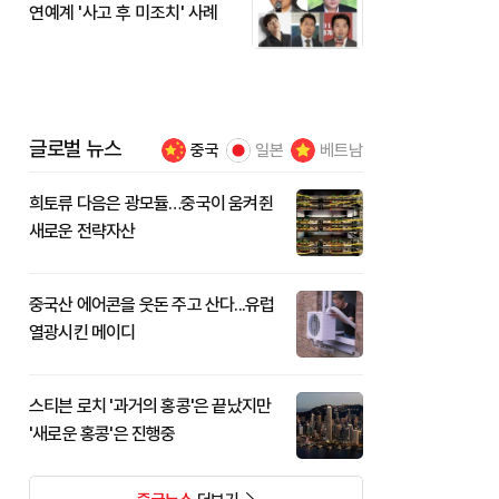
연예계 '사고 후 미조치' 사례
글로벌 뉴스
중국
일본
베트남
희토류 다음은 광모듈…중국이 움켜쥔
새로운 전략자산
중국산 에어콘을 웃돈 주고 산다...유럽
열광시킨 메이디
스티븐 로치 '과거의 홍콩'은 끝났지만
'새로운 홍콩'은 진행중