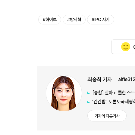
#하이브
#방시혁
#IPO 사기
최송희 기자
alfie3
[종합] 칠하고 쿨한 스
'긴긴밤', 토론토국제영
기자의 다른기사