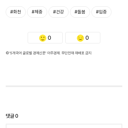
#화천
#체중
#건강
#돌봄
#입증
0
0
©'5개국어 글로벌 경제신문' 아주경제. 무단전재·재배포 금지
댓글
0