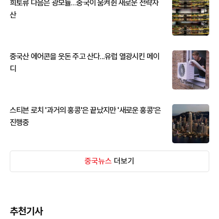
희토류 다음은 광모듈…중국이 움켜쥔 새로운 전략자
산
중국산 에어콘을 웃돈 주고 산다...유럽 열광시킨 메이
디
스티븐 로치 '과거의 홍콩'은 끝났지만 '새로운 홍콩'은
진행중
중국뉴스
더보기
추천기사