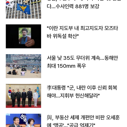
다…수사인력 881명 보강
"이란 지도부 내 최고지도자 모즈타
바 위독설 확산"
서울 낮 35도 무더위 계속…동해안
최대 150㎜ 폭우
李대통령 "군, 내란 이후 신뢰 회복
해야…지휘부 헌신해달라"
與, 부동산 세제 개편안 비판 오세훈
에 '맹공'…"공급 억제기"