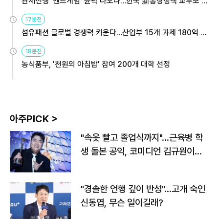
관세전쟁 '엔드게임' 윤곽 나오나…한국 新통상정책 교두보 활
용해야
17분전
섬유패션 글로벌 경쟁력 키운다…산업부 15개 과제 180억 지
원
18분전
농식품부, '천원의 아침밥' 참여 200개 대학 선정
아주PICK >
"속옷 빨고 졸업식까지"…근육병 학
생 돌본 공익, 코미디언 김규원이었
다
"경솔한 언행 깊이 반성"…고개 숙인
신동엽, 무슨 일이길래?