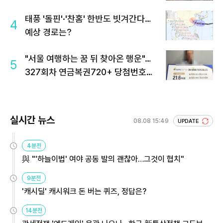
태풍 '돌핀'·'찬홈' 한반도 빗겨간다…
4
예상 경로는?
"서울 여행하는 꿈 뒤 찾아온 행운"…
5
327회차 연금복권720+ 당첨번호조
회 주목
실시간 뉴스
08.08 15:49
UPDATE
4분전
與 "'하늘이법' 여야 공동 발의 괜찮아…그것이 협치"
9분전
'캐시딜' 캐시워크 돈 버는 퀴즈, 정답은?
14분전