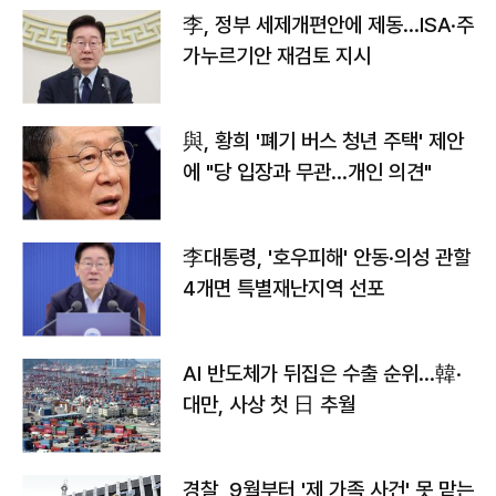
李, 정부 세제개편안에 제동…ISA·주
가누르기안 재검토 지시
與, 황희 '폐기 버스 청년 주택' 제안
에 "당 입장과 무관…개인 의견"
李대통령, '호우피해' 안동·의성 관할
4개면 특별재난지역 선포
AI 반도체가 뒤집은 수출 순위…韓·
대만, 사상 첫 日 추월
경찰, 9월부터 '제 가족 사건' 못 맡는