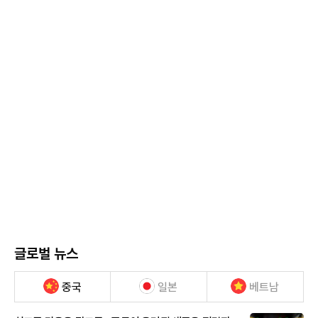
글로벌 뉴스
중국
일본
베트남