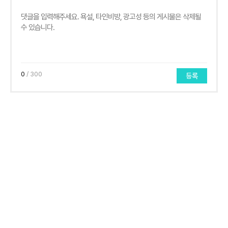
0
/ 300
등록