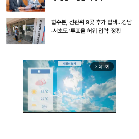
합수본, 선관위 9곳 추가 압색…강남
·서초도 '투표율 허위 입력' 정황
더보기
arrow_forward_ios
Unmute