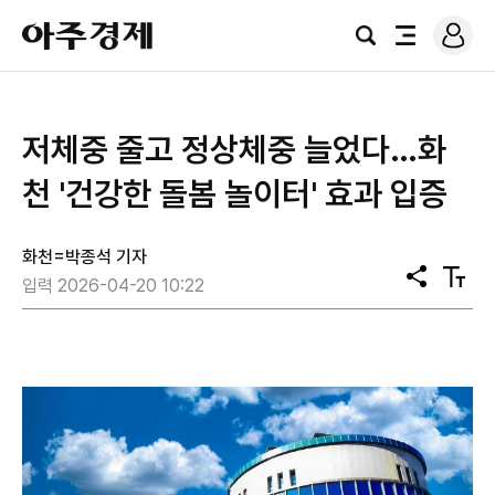
로
아
그
검
전
주
인
색
체
경
메
제
뉴
저체중 줄고 정상체중 늘었다…화
천 '건강한 돌봄 놀이터' 효과 입증
화천=박종석 기자
공
텍
입력 2026-04-20 10:22
유
스
트
크
기