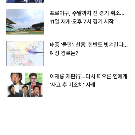
프로야구, 주말까지 전 경기 취소…
11일 재개·오후 7시 경기 시작
태풍 '돌핀'·'찬홈' 한반도 빗겨간다…
예상 경로는?
이재룡 재판行…다시 떠오른 연예계
'사고 후 미조치' 사례