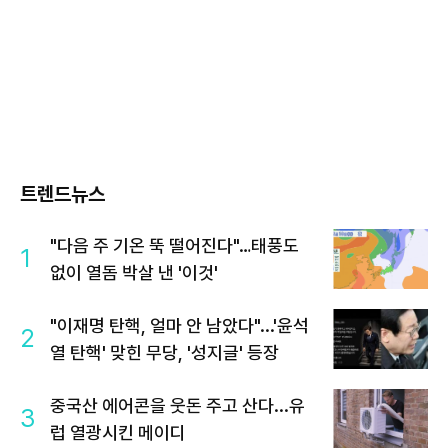
트렌드뉴스
"다음 주 기온 뚝 떨어진다"…태풍도
1
없이 열돔 박살 낸 '이것'
"이재명 탄핵, 얼마 안 남았다"...'윤석
2
열 탄핵' 맞힌 무당, '성지글' 등장
중국산 에어콘을 웃돈 주고 산다...유
3
럽 열광시킨 메이디