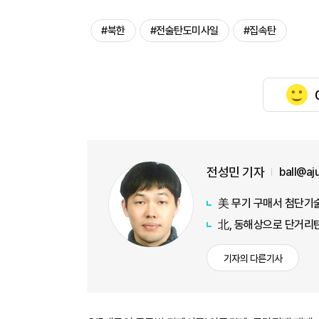
#북한
#전술탄도미사일
#집속탄
전성민 기자
ball@a
美 무기 구매서 첨단기술
北, 동해상으로 단거리
기자의 다른기사