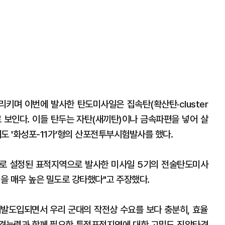
가리키며 이번에 발사한 탄도미사일은 집속탄(확산탄·cluster
로 보인다. 이들 탄두는 자탄(새끼탄)이나 금속파편을 넣어 살
도 '화성포-11가'형의 산포전투부시험발사를 했다.
으로 설정된 표적지역으로 발사한 미사일 5기의 전술탄도미사
모)을 매우 높은 밀도로 강타했다"고 주장했다.
발도입되면서 우리 군대의 작전상 수요를 보다 충분히, 효율
타격능력과 함께 필요한 특정표적지역에 대한 고밀도 진압타격