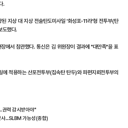
다.
된 지상 대 지상 전술탄도미사일 '화성포-11라'형 전투부(탄
보도했다.
현장에서 참관했다. 통신은 김 위원장이 결과에 "대만족"을 표
일에 적용하는 산포전투부(집속탄 탄두)와 파편지뢰전투부의
…권력 감시받아야"
발사…SLBM 가능성(종합)