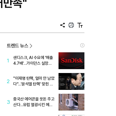
대만족"
공
프
텍
유
린
스
트
트
크
기
트렌드 뉴스
샌디스크, AI 수요에 '매출
1
4.7배'…가이던스 실망에
'주가는 하락'
"이재명 탄핵, 얼마 안 남았
2
다"...'윤석열 탄핵' 맞힌 무
당, '성지글' 등장
중국산 에어콘을 웃돈 주고
3
산다...유럽 열광시킨 메이
디