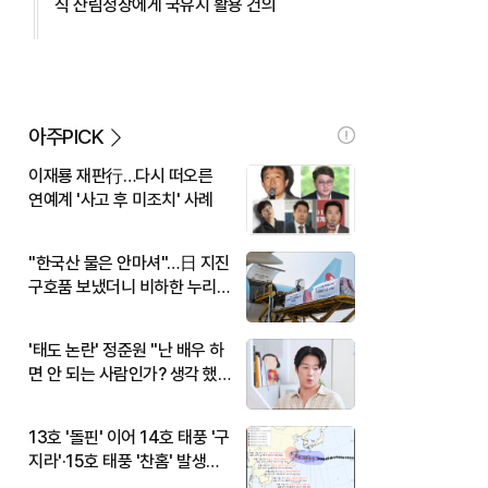
식 산림청장에게 국유지 활용 건의
아주PICK
이재룡 재판行…다시 떠오른
연예계 '사고 후 미조치' 사례
"한국산 물은 안마셔"…日 지진
구호품 보냈더니 비하한 누리
꾼
'태도 논란' 정준원 "난 배우 하
면 안 되는 사람인가? 생각 했
다"
13호 '돌핀' 이어 14호 태풍 '구
지라'·15호 태풍 '찬홈' 발생…
현재 위치와 이동경로는?