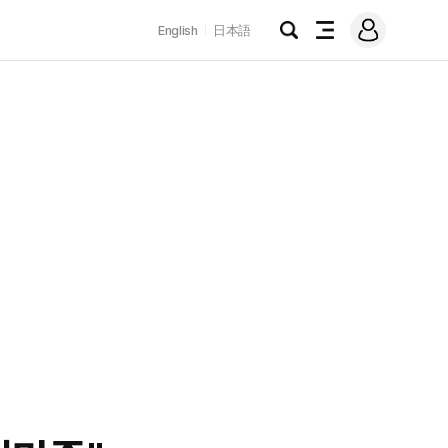
로
English
日本語
그
검
전
인
색
체
메
뉴