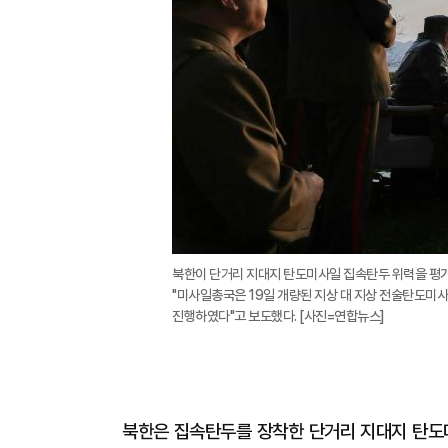
북한이 단거리 지대지 탄도미사일 집속탄두 위력을 평
"미사일총국은 19일 개량된 지상 대 지상 전술탄도미사
진행하였다"고 보도했다. [사진=연합뉴스]
북한은 집속탄두를 장착한 단거리 지대지 탄도