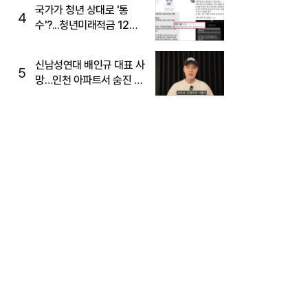
국가가 청년 상대로 '통
4
수'?...청년미래적금 12%
준다더니 "응, 오류야"
신남성연대 배인규 대표 사
5
망…인천 아파트서 숨진 채
발견