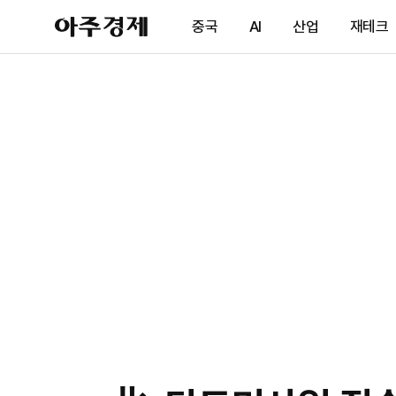
아
중국
AI
산업
재테크
주
경
제