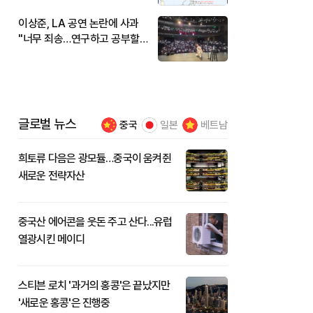
이상준, LA 공연 논란에 사과
"너무 죄송…연구하고 공부할
것"
글로벌 뉴스
중국
일본
베트남
희토류 다음은 광모듈…중국이 움켜쥔
새로운 전략자산
중국산 에어콘을 웃돈 주고 산다...유럽
열광시킨 메이디
스티븐 로치 '과거의 홍콩'은 끝났지만
'새로운 홍콩'은 진행중