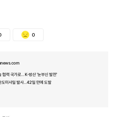
0
0
junews.com
 협력 국가로… K-방산 '눈부신 발전'
탄도미사일 발사…42일 만에 도발