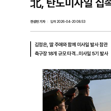
北, 탄도미사일 집
전성민 기자
입력 2026-04-20 08:53
김정은, 딸 주애와 함께 미사일 발사 참관
축구장 18개 규모 타격...미사일 5기 발사