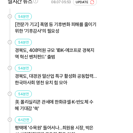
실시간 뉴스
08.07 05:53
UPDATE
54분전
[전문가 기고] 폭염 등 기후변화 피해를 줄이기
위한 '기후감사'의 필요성
54분전
경북도, 408억원 규모 'IBK-에코프로 경북지
역 혁신 벤처펀드' 출범
54분전
경북도, 대경권 말산업 특구 활성화 공동협력…
한국마사회 영천 유치 힘 모아
54분전
美 폴리실리콘 관세에 한화큐셀·K-반도체 수
혜 기대감 '쑥'
6시간전
평택에 '수목원' 들어서나...최원용 시장, 박은