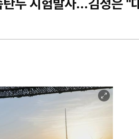
속탄두 시험발사…김정은 "
이
미
지
확
대