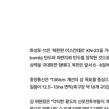
화성포-11은 '북한판 이스칸데르' KN-23을 
bomb) 탄두와 파편지뢰 탄두를 장착한 것으
상력을 극대화한 형태다. 북한은 앞서 6∼8일에
중앙통신은 "136㎞ 계선의 섬 목표를 중심
일들이 12.5~13㏊ 면적(축구장 약 18개 규
김 위원장은 "각이한 용도의 산포전투부들이 개
적으로 만족시킬 수 있게 되었다"며 "고정밀 