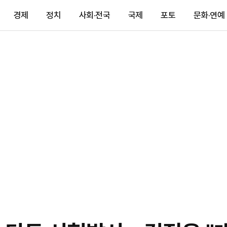
경제
정치
사회·전국
국제
포토
문화·연예