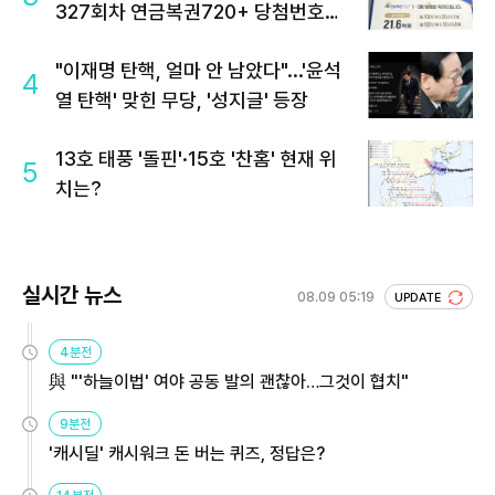
327회차 연금복권720+ 당첨번호조
회 주목
"이재명 탄핵, 얼마 안 남았다"...'윤석
4
열 탄핵' 맞힌 무당, '성지글' 등장
13호 태풍 '돌핀'·15호 '찬홈' 현재 위
5
치는?
실시간 뉴스
08.09 05:19
UPDATE
4분전
與 "'하늘이법' 여야 공동 발의 괜찮아…그것이 협치"
9분전
'캐시딜' 캐시워크 돈 버는 퀴즈, 정답은?