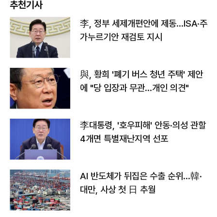
추천기사
李, 정부 세제개편안에 제동…ISA·주
가누르기안 재검토 지시
與, 황희 '폐기 버스 청년 주택' 제안
에 "당 입장과 무관…개인 의견"
李대통령, '호우피해' 안동·의성 관할
4개면 특별재난지역 선포
AI 반도체가 뒤집은 수출 순위…韓·
대만, 사상 첫 日 추월