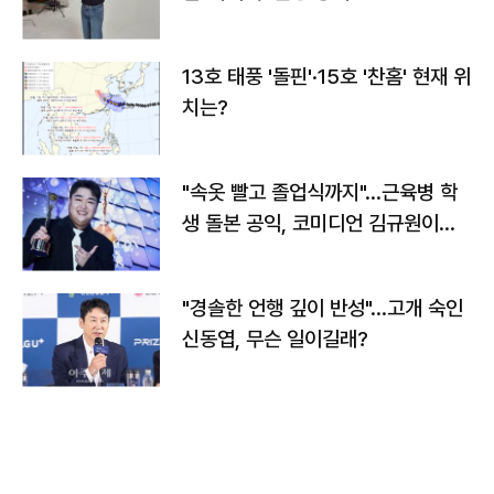
13호 태풍 '돌핀'·15호 '찬홈' 현재 위
치는?
"속옷 빨고 졸업식까지"…근육병 학
생 돌본 공익, 코미디언 김규원이었
다
"경솔한 언행 깊이 반성"…고개 숙인
신동엽, 무슨 일이길래?