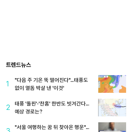
트렌드뉴스
"다음 주 기온 뚝 떨어진다"…태풍도
1
없이 열돔 박살 낸 '이것'
태풍 '돌핀'·'찬홈' 한반도 빗겨간다…
2
예상 경로는?
"서울 여행하는 꿈 뒤 찾아온 행운"…
3