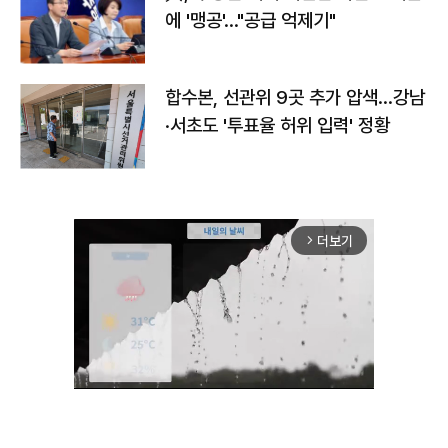
에 '맹공'…"공급 억제기"
합수본, 선관위 9곳 추가 압색…강남
·서초도 '투표율 허위 입력' 정황
더보기
arrow_forward_ios
Unmute