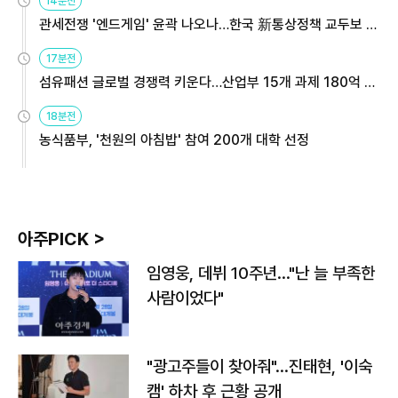
14분전
관세전쟁 '엔드게임' 윤곽 나오나…한국 新통상정책 교두보 활
용해야
17분전
섬유패션 글로벌 경쟁력 키운다…산업부 15개 과제 180억 지
원
18분전
농식품부, '천원의 아침밥' 참여 200개 대학 선정
아주PICK >
임영웅, 데뷔 10주년…"난 늘 부족한
사람이었다"
"광고주들이 찾아줘"…진태현, '이숙
캠' 하차 후 근황 공개