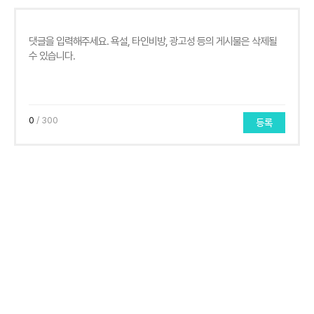
0
/ 300
등록