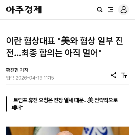
로
아
그
검
전
주
인
색
체
경
메
제
뉴
이란 협상대표 "美와 협상 일부 진
전…최종 합의는 아직 멀어"
황진현 기자
공
텍
입력 2026-04-19 11:15
유
스
트
크
기
"트럼프 휴전 요청은 전장 열세 때문…美 전략적으로
패배"