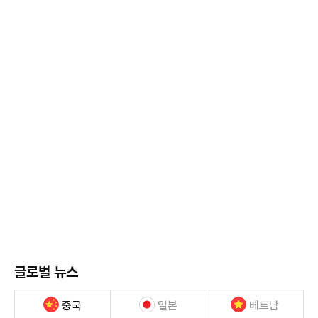
글로벌 뉴스
중국
일본
베트남