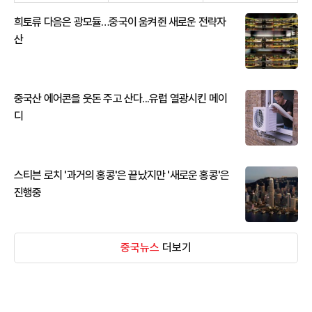
희토류 다음은 광모듈…중국이 움켜쥔 새로운 전략자
산
중국산 에어콘을 웃돈 주고 산다...유럽 열광시킨 메이
디
스티븐 로치 '과거의 홍콩'은 끝났지만 '새로운 홍콩'은
진행중
중국뉴스
더보기