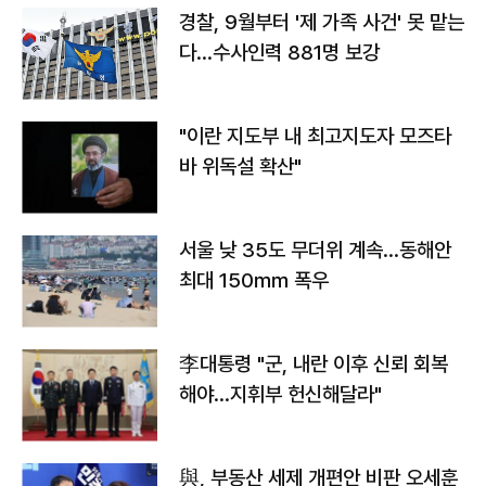
경찰, 9월부터 '제 가족 사건' 못 맡는
다…수사인력 881명 보강
"이란 지도부 내 최고지도자 모즈타
바 위독설 확산"
서울 낮 35도 무더위 계속…동해안
최대 150㎜ 폭우
李대통령 "군, 내란 이후 신뢰 회복
해야…지휘부 헌신해달라"
與, 부동산 세제 개편안 비판 오세훈