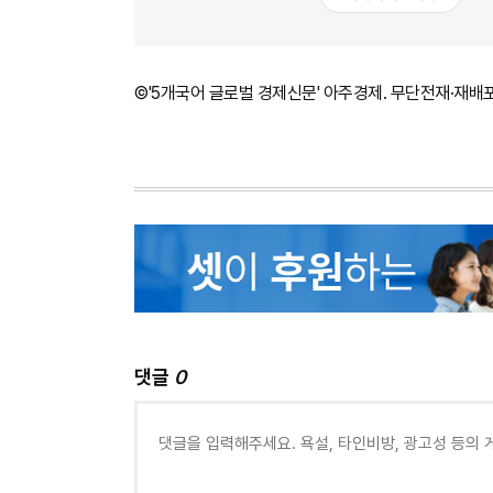
©'5개국어 글로벌 경제신문' 아주경제. 무단전재·재배
댓글
0