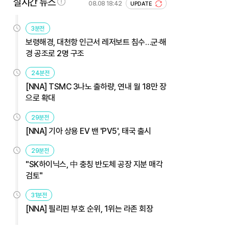
실시간 뉴스
08.08 18:42
UPDATE
3분전
보령해경, 대천항 인근서 레저보트 침수…군·해
경 공조로 2명 구조
24분전
[NNA] TSMC 3나노 출하량, 연내 월 18만 장
으로 확대
29분전
[NNA] 기아 상용 EV 밴 'PV5', 태국 출시
29분전
"SK하이닉스, 中 충칭 반도체 공장 지분 매각
검토"
31분전
[NNA] 필리핀 부호 순위, 1위는 라존 회장