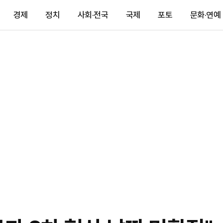
경제
정치
사회·전국
국제
포토
문화·연예