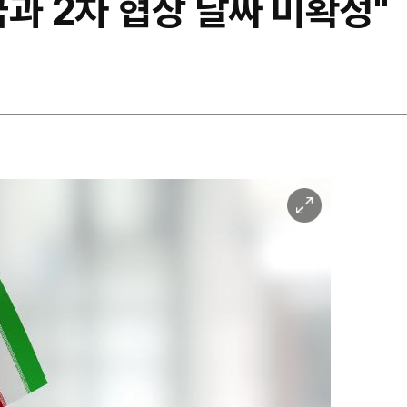
과 2차 협상 날짜 미확정"
이
미
지
확
대