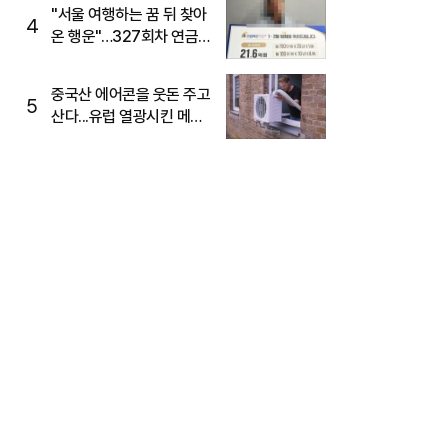
"서울 여행하는 꿈 뒤 찾아
4
온 행운"…327회차 연금
복권720+ 당첨번호조회
주목
중국산 에어콘을 웃돈 주고
5
산다...유럽 열광시킨 메이
디