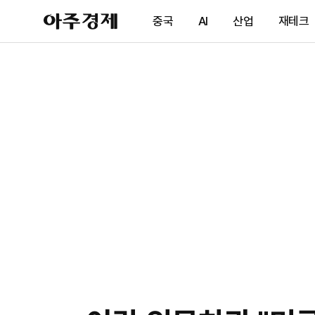
아
중국
AI
산업
재테크
주
경
제