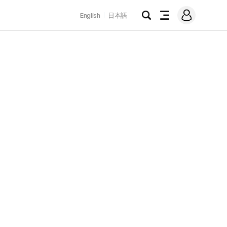
로
English
日本語
그
검
전
인
색
체
메
뉴