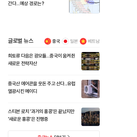
간다…예상 경로는?
글로벌 뉴스
중국
일본
베트남
희토류 다음은 광모듈…중국이 움켜쥔
새로운 전략자산
중국산 에어콘을 웃돈 주고 산다...유럽
열광시킨 메이디
스티븐 로치 '과거의 홍콩'은 끝났지만
'새로운 홍콩'은 진행중