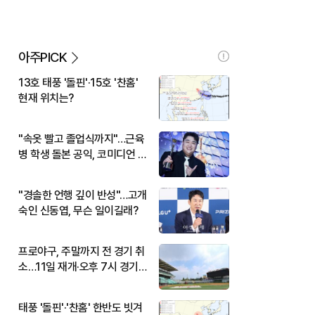
아주PICK
13호 태풍 '돌핀'·15호 '찬홈'
현재 위치는?
"속옷 빨고 졸업식까지"…근육
병 학생 돌본 공익, 코미디언 김
규원이었다
"경솔한 언행 깊이 반성"…고개
숙인 신동엽, 무슨 일이길래?
프로야구, 주말까지 전 경기 취
소…11일 재개·오후 7시 경기
시작
태풍 '돌핀'·'찬홈' 한반도 빗겨