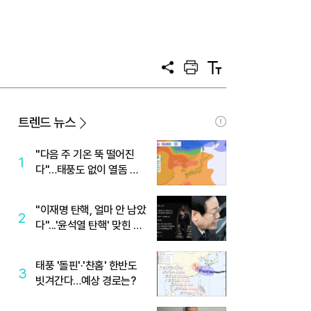
공
프
텍
유
린
스
트
트
크
기
트렌드 뉴스
"다음 주 기온 뚝 떨어진
1
다"…태풍도 없이 열돔 박
살 낸 '이것'
"이재명 탄핵, 얼마 안 남았
2
다"...'윤석열 탄핵' 맞힌 무
당, '성지글' 등장
태풍 '돌핀'·'찬홈' 한반도
3
빗겨간다…예상 경로는?