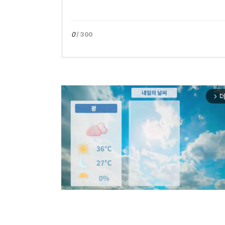
0
/ 300
더
arrow_forward_ios