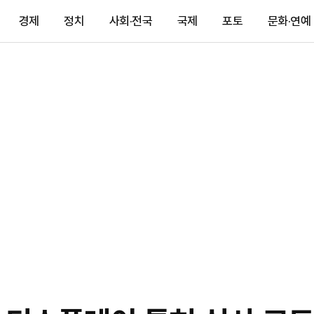
경제
정치
사회·전국
국제
포토
문화·연예