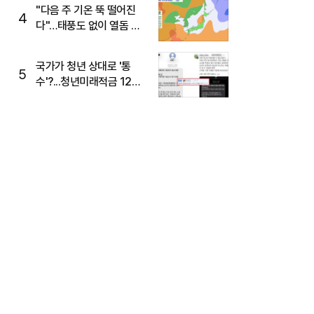
주목
"다음 주 기온 뚝 떨어진
4
다"…태풍도 없이 열돔 박
살 낸 '이것'
국가가 청년 상대로 '통
5
수'?...청년미래적금 12%
준다더니 "응, 오류야"