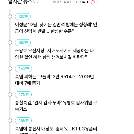
실시간 뉴스
08.07 14:47
UPDATE
10분전
이성윤 '호남, 낮에는 김민석 밤에는 정청래' 언
급에 친명계 반발…"한심한 수준"
16분전
조용호 오산시장 "자매도시에서 제공하는 다
양한 할인 혜택 함께 챙겨보시길 바란다"
24분전
폭염 피하는 '그늘막' 3만 9514개…2019년
대비 7배 증가
27분전
종합특검, '관저 감사 무마' 유병호 감사위원 구
속기소
28분전
폭염에 통신사 매장도 '쉼터'로…KT·LG유플러