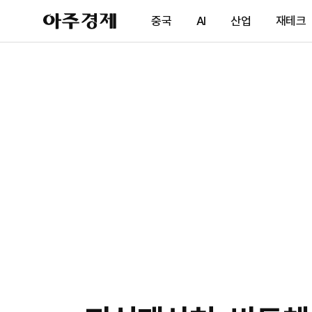
아
중국
AI
산업
재테크
주
경
제