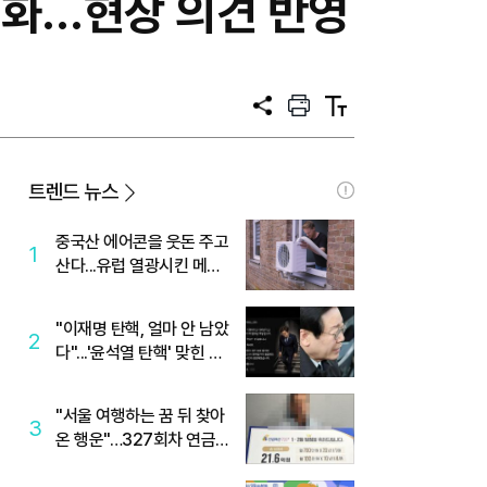
도화…현장 의견 반영
공
프
텍
유
린
스
트
트
크
기
트렌드 뉴스
중국산 에어콘을 웃돈 주고
1
산다...유럽 열광시킨 메이
디
"이재명 탄핵, 얼마 안 남았
2
다"...'윤석열 탄핵' 맞힌 무
당, '성지글' 등장
"서울 여행하는 꿈 뒤 찾아
3
온 행운"…327회차 연금
복권720+ 당첨번호조회