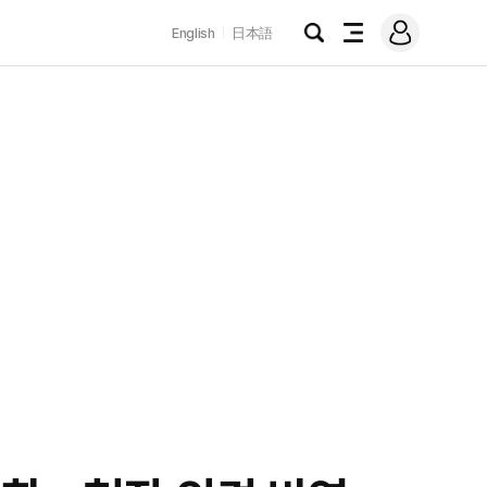
로
English
日本語
그
검
전
인
색
체
메
뉴