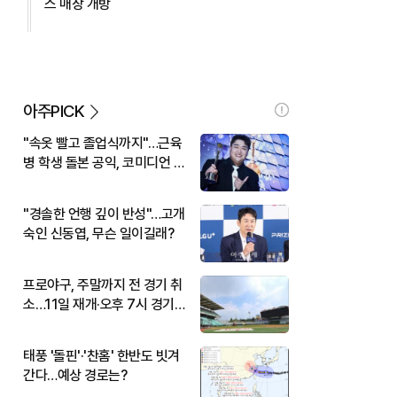
스 매장 개방
아주PICK
"속옷 빨고 졸업식까지"…근육
병 학생 돌본 공익, 코미디언 김
규원이었다
"경솔한 언행 깊이 반성"…고개
숙인 신동엽, 무슨 일이길래?
프로야구, 주말까지 전 경기 취
소…11일 재개·오후 7시 경기
시작
태풍 '돌핀'·'찬홈' 한반도 빗겨
간다…예상 경로는?