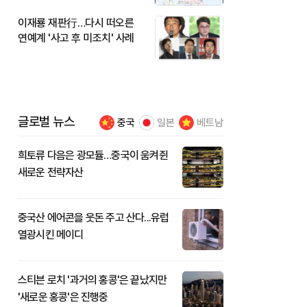
이재룡 재판行…다시 떠오른
연예계 '사고 후 미조치' 사례
글로벌 뉴스
중국
일본
베트남
희토류 다음은 광모듈…중국이 움켜쥔
새로운 전략자산
중국산 에어콘을 웃돈 주고 산다...유럽
열광시킨 메이디
스티븐 로치 '과거의 홍콩'은 끝났지만
'새로운 홍콩'은 진행중