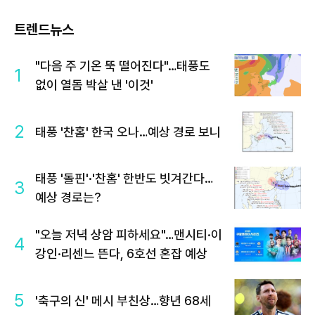
트렌드뉴스
"다음 주 기온 뚝 떨어진다"…태풍도
1
없이 열돔 박살 낸 '이것'
2
태풍 '찬홈' 한국 오나…예상 경로 보니
태풍 '돌핀'·'찬홈' 한반도 빗겨간다…
3
예상 경로는?
"오늘 저녁 상암 피하세요"…맨시티·이
4
강인·리센느 뜬다, 6호선 혼잡 예상
5
'축구의 신' 메시 부친상…향년 68세