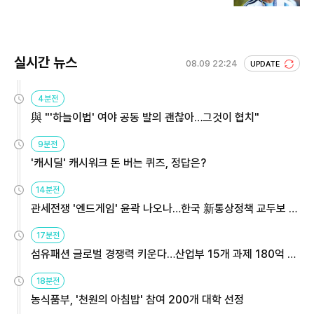
실시간 뉴스
08.09 22:24
UPDATE
4분전
與 "'하늘이법' 여야 공동 발의 괜찮아…그것이 협치"
9분전
'캐시딜' 캐시워크 돈 버는 퀴즈, 정답은?
14분전
관세전쟁 '엔드게임' 윤곽 나오나…한국 新통상정책 교두보 활
용해야
17분전
섬유패션 글로벌 경쟁력 키운다…산업부 15개 과제 180억 지
원
18분전
농식품부, '천원의 아침밥' 참여 200개 대학 선정