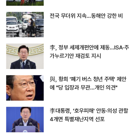
전국 무더위 지속…동해안 강한 비
李, 정부 세제개편안에 제동…ISA·주
가누르기안 재검토 지시
與, 황희 '폐기 버스 청년 주택' 제안
에 "당 입장과 무관…개인 의견"
李대통령, '호우피해' 안동·의성 관할
4개면 특별재난지역 선포