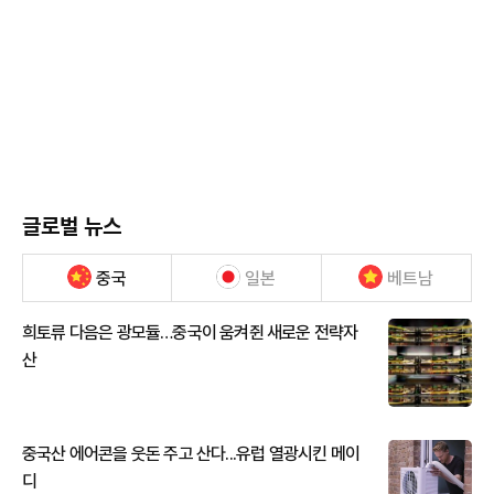
글로벌 뉴스
중국
일본
베트남
희토류 다음은 광모듈…중국이 움켜쥔 새로운 전략자
산
중국산 에어콘을 웃돈 주고 산다...유럽 열광시킨 메이
디