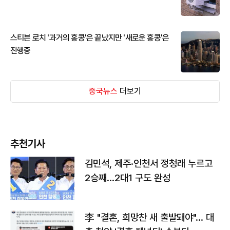
스티븐 로치 '과거의 홍콩'은 끝났지만 '새로운 홍콩'은
진행중
중국뉴스
더보기
추천기사
김민석, 제주·인천서 정청래 누르고
2승째…2대1 구도 완성
李 "결혼, 희망찬 새 출발돼야"… 대