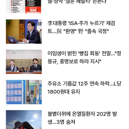
출·청약 '결혼 페널티' 손본다
李대통령 'ISA·주가 누르기' 재검
토…與 "환영" 野 "졸속 국정"
이임생이 밝힌 '빵집 회동' 전말…"정
몽규, 홍명보로 하라 지시"
주유소 기름값 12주 연속 하락…L당
1800원대 유지
불볕더위에 온열질환자 202명 발
생…3명 숨져