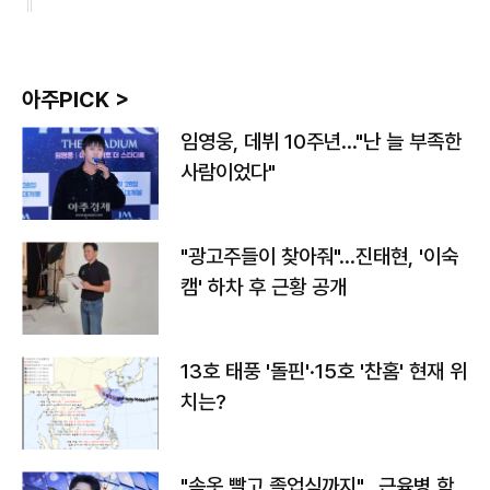
아주PICK >
임영웅, 데뷔 10주년…"난 늘 부족한
사람이었다"
"광고주들이 찾아줘"…진태현, '이숙
캠' 하차 후 근황 공개
13호 태풍 '돌핀'·15호 '찬홈' 현재 위
치는?
"속옷 빨고 졸업식까지"…근육병 학