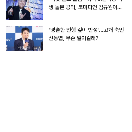
생 돌본 공익, 코미디언 김규원이었
다
"경솔한 언행 깊이 반성"…고개 숙인
신동엽, 무슨 일이길래?