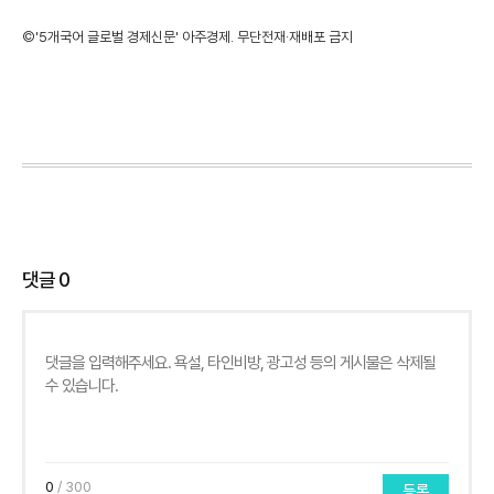
©'5개국어 글로벌 경제신문' 아주경제. 무단전재·재배포 금지
댓글
0
0
/ 300
등록