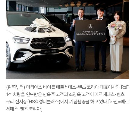
(왼쪽부터) 마티아스 바이틀 메르세데스-벤츠 코리아 대표이사와 RoF
1호 차량을 인도받은 안욱주 고객과 조영옥 고객이 메르세데스-벤츠
구리 전시장(HS효성더클래스)에서 기념촬영을 하고 있다.[사진=메르
세데스-벤츠 코리아]