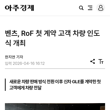
로
아
그
검
전
주
인
색
체
경
메
제
뉴
벤츠, RoF 첫 계약 고객 차량 인도
식 개최
한지연 기자
공
텍
입력 2026-04-16 16:12
유
스
트
크
기
새로운 차량 판매 방식 전환 이후 신차 GLE를 계약한 첫
고객에게 차량 전달