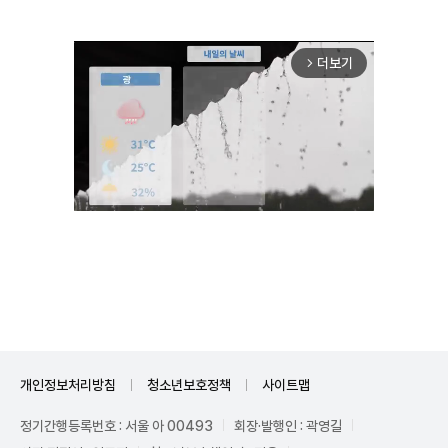
더보기
arrow_forward_ios
Unmute
개인정보처리방침
청소년보호정책
사이트맵
정기간행등록번호 : 서울 아 00493
회장·발행인 : 곽영길