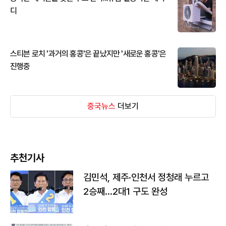
디
스티븐 로치 '과거의 홍콩'은 끝났지만 '새로운 홍콩'은
진행중
중국뉴스
더보기
추천기사
김민석, 제주·인천서 정청래 누르고
2승째…2대1 구도 완성