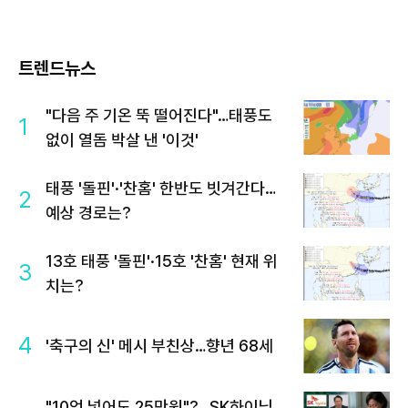
트렌드뉴스
"다음 주 기온 뚝 떨어진다"…태풍도
1
없이 열돔 박살 낸 '이것'
태풍 '돌핀'·'찬홈' 한반도 빗겨간다…
2
예상 경로는?
13호 태풍 '돌핀'·15호 '찬홈' 현재 위
3
치는?
4
'축구의 신' 메시 부친상…향년 68세
"10억 넣어도 25만원"?…SK하이닉