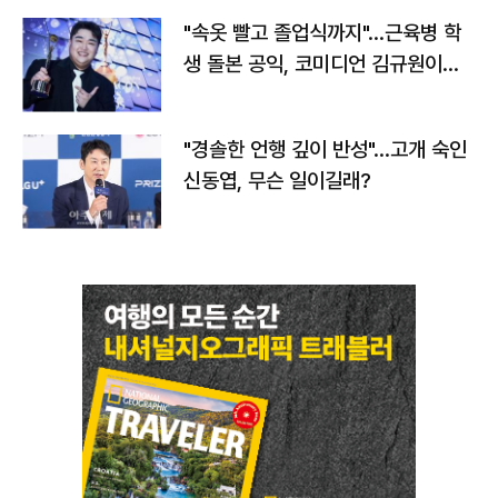
"속옷 빨고 졸업식까지"…근육병 학
생 돌본 공익, 코미디언 김규원이었
다
"경솔한 언행 깊이 반성"…고개 숙인
신동엽, 무슨 일이길래?