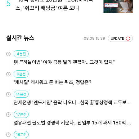
5
스, '쥐꼬리 배당금' 여론 보니
실시간 뉴스
08.09 15:39
UPDATE
4분전
與 "'하늘이법' 여야 공동 발의 괜찮아…그것이 협치"
9분전
'캐시딜' 캐시워크 돈 버는 퀴즈, 정답은?
14분전
관세전쟁 '엔드게임' 윤곽 나오나…한국 新통상정책 교두보 활
용해야
17분전
섬유패션 글로벌 경쟁력 키운다…산업부 15개 과제 180억 지
원
18분전