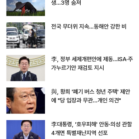
생…3명 숨져
전국 무더위 지속…동해안 강한 비
李, 정부 세제개편안에 제동…ISA·주
가누르기안 재검토 지시
與, 황희 '폐기 버스 청년 주택' 제안
에 "당 입장과 무관…개인 의견"
李대통령, '호우피해' 안동·의성 관할
4개면 특별재난지역 선포