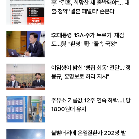
李 "결혼, 희망찬 새 출발돼야"… 대
출·청약 '결혼 페널티' 손본다
李대통령 'ISA·주가 누르기' 재검
토…與 "환영" 野 "졸속 국정"
이임생이 밝힌 '빵집 회동' 전말…"정
몽규, 홍명보로 하라 지시"
주유소 기름값 12주 연속 하락…L당
1800원대 유지
불볕더위에 온열질환자 202명 발