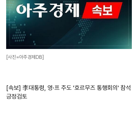
[사진=아주경제DB]
[속보] 李대통령, 영·프 주도 '호르무즈 통행회의' 참석
긍정검토