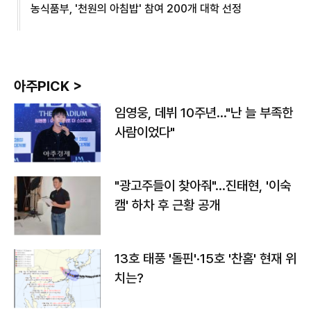
농식품부, '천원의 아침밥' 참여 200개 대학 선정
아주PICK >
임영웅, 데뷔 10주년…"난 늘 부족한
사람이었다"
"광고주들이 찾아줘"…진태현, '이숙
캠' 하차 후 근황 공개
13호 태풍 '돌핀'·15호 '찬홈' 현재 위
치는?