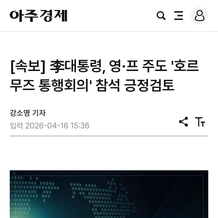
로
아
그
검
전
주
인
색
체
경
메
제
뉴
[속보] 李대통령, 영·프 주도 '호르
무즈 통행회의' 참석 긍정검토
강소영 기자
공
텍
입력 2026-04-16 15:36
유
스
트
크
기