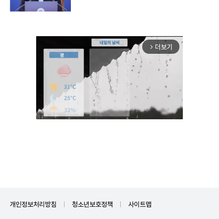
더보기
arrow_forward_ios
Unmute
개인정보처리방침
청소년보호정책
사이트맵