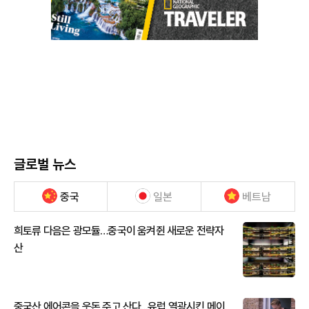
글로벌 뉴스
중국
일본
베트남
희토류 다음은 광모듈…중국이 움켜쥔 새로운 전략자
산
중국산 에어콘을 웃돈 주고 산다...유럽 열광시킨 메이