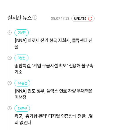
실시간 뉴스
08.07 17:23
UPDATE
2분전
[NNA] 히로세 전기 한국 자회사, 물류센터 신
설
3분전
종합특검, '계엄 구금시설 확보' 신용해 불구속
기소
14분전
[NNA] 인도 정부, 플렉스 연료 차량 우대책은
미책정
17분전
육군, '총기함 관리' 디지털 인증방식 전환…열
쇠 없앤다