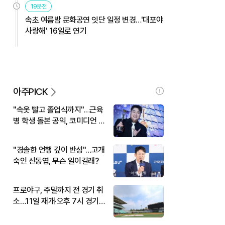
19분전
속초 여름밤 문화공연 잇단 일정 변경…'대포야
사랑해' 16일로 연기
아주PICK
"속옷 빨고 졸업식까지"…근육
병 학생 돌본 공익, 코미디언 김
규원이었다
"경솔한 언행 깊이 반성"…고개
숙인 신동엽, 무슨 일이길래?
프로야구, 주말까지 전 경기 취
소…11일 재개·오후 7시 경기
시작