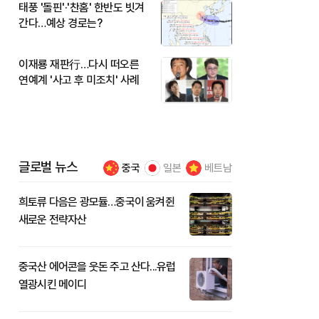
태풍 '돌핀'·'찬홈' 한반도 빗겨
간다…예상 경로는?
이재룡 재판行…다시 떠오른
연예계 '사고 후 미조치' 사례
글로벌 뉴스
중국
일본
베트남
희토류 다음은 광모듈…중국이 움켜쥔
새로운 전략자산
중국산 에어콘을 웃돈 주고 산다...유럽
열광시킨 메이디