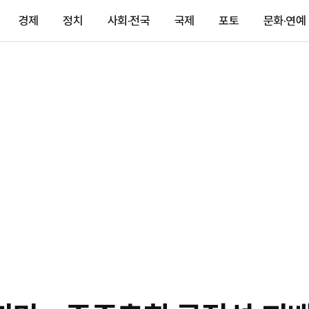
경제
정치
사회·전국
국제
포토
문화·연예