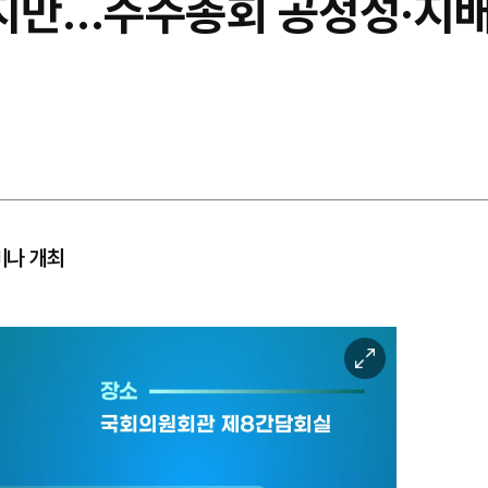
쳤지만…주주총회 공정성·지
미나 개최
이
미
지
확
대