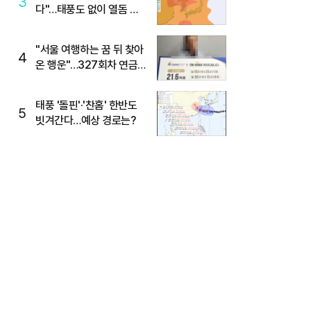
3
다"…태풍도 없이 열돔 박
살 낸 '이것'
"서울 여행하는 꿈 뒤 찾아
4
온 행운"…327회차 연금
복권720+ 당첨번호조회
주목
태풍 '돌핀'·'찬홈' 한반도
5
빗겨간다…예상 경로는?