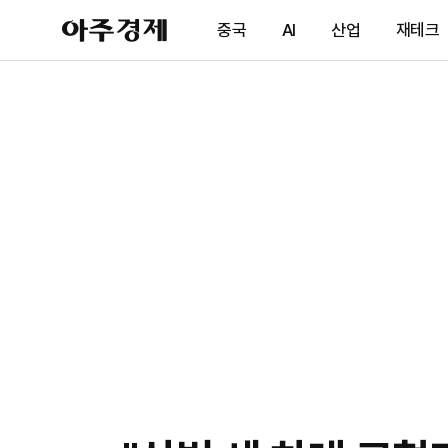
아
중국
AI
산업
재테크
주
경
제