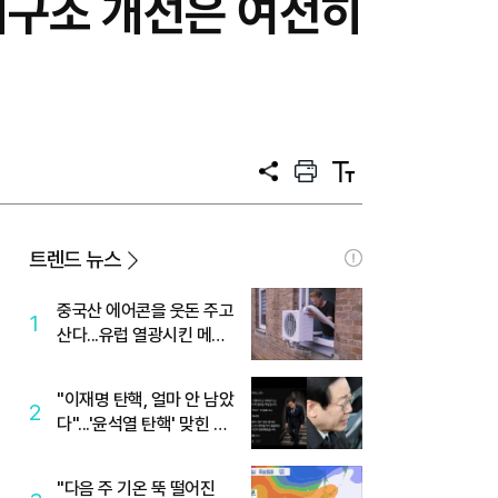
배구조 개선은 여전히
공
프
텍
유
린
스
트
트
크
기
트렌드 뉴스
중국산 에어콘을 웃돈 주고
1
산다...유럽 열광시킨 메이
디
"이재명 탄핵, 얼마 안 남았
2
다"...'윤석열 탄핵' 맞힌 무
당, '성지글' 등장
"다음 주 기온 뚝 떨어진