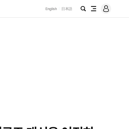
로
English
日本語
그
검
전
인
색
체
메
뉴