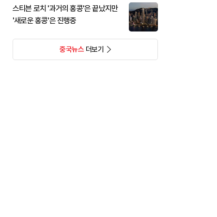
스티븐 로치 '과거의 홍콩'은 끝났지만
'새로운 홍콩'은 진행중
중국뉴스
더보기