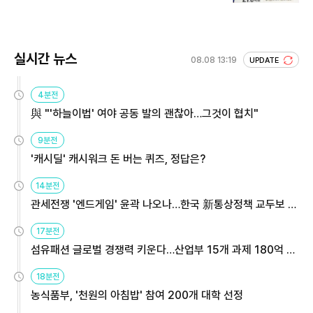
회 주목
실시간 뉴스
08.08 13:19
UPDATE
4분전
與 "'하늘이법' 여야 공동 발의 괜찮아…그것이 협치"
9분전
'캐시딜' 캐시워크 돈 버는 퀴즈, 정답은?
14분전
관세전쟁 '엔드게임' 윤곽 나오나…한국 新통상정책 교두보 활
용해야
17분전
섬유패션 글로벌 경쟁력 키운다…산업부 15개 과제 180억 지
원
18분전
농식품부, '천원의 아침밥' 참여 200개 대학 선정