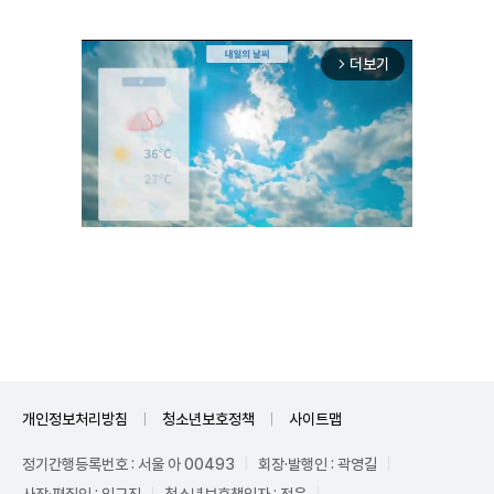
더보기
arrow_forward_ios
Unmute
개인정보처리방침
청소년보호정책
사이트맵
정기간행등록번호 : 서울 아 00493
회장·발행인 : 곽영길