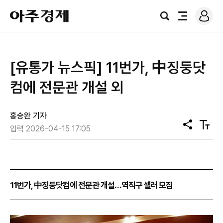
로
아
그
검
전
주
인
색
체
경
메
제
뉴
[유통가 뉴스픽] 11번가, 中징둥닷
컴에 전문관 개설 외
홍승완 기자
공
텍
입력 2026-04-15 17:05
유
스
트
크
기
11번가, 中징둥닷컴에 전문관 개설…역직구 셀러 모집