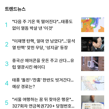
트렌드뉴스
"다음 주 기온 뚝 떨어진다"…태풍도
1
없이 열돔 박살 낸 '이것'
"이재명 탄핵, 얼마 안 남았다"...'윤석
2
열 탄핵' 맞힌 무당, '성지글' 등장
중국산 에어콘을 웃돈 주고 산다...유
3
럽 열광시킨 메이디
태풍 '돌핀'·'찬홈' 한반도 빗겨간다…
4
예상 경로는?
"서울 여행하는 꿈 뒤 찾아온 행운"…
5
327회차 연금복권720+ 당첨번호조