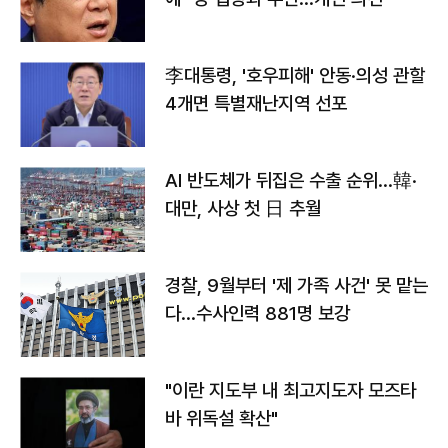
李대통령, '호우피해' 안동·의성 관할
4개면 특별재난지역 선포
AI 반도체가 뒤집은 수출 순위…韓·
대만, 사상 첫 日 추월
경찰, 9월부터 '제 가족 사건' 못 맡는
다…수사인력 881명 보강
"이란 지도부 내 최고지도자 모즈타
바 위독설 확산"