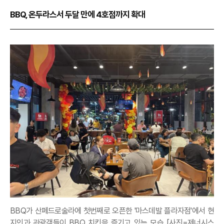
BBQ, 온두라스서 두달 만에 4호점까지 확대
BBQ가 산페드로술라에 첫번째로 오픈한 '마스데발 플라자점'에서 현
지인과 관광객들이 BBQ 치킨을 즐기고 있는 모습 [사진=제너시스