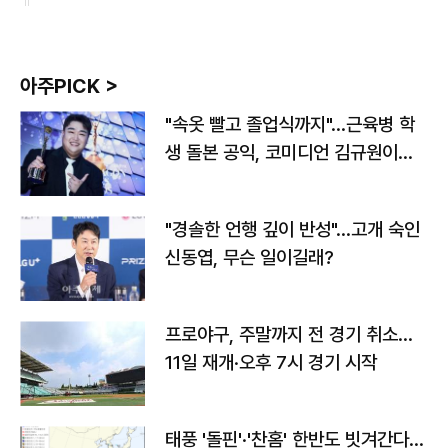
아주PICK >
"속옷 빨고 졸업식까지"…근육병 학
생 돌본 공익, 코미디언 김규원이었
다
"경솔한 언행 깊이 반성"…고개 숙인
신동엽, 무슨 일이길래?
프로야구, 주말까지 전 경기 취소…
11일 재개·오후 7시 경기 시작
태풍 '돌핀'·'찬홈' 한반도 빗겨간다…