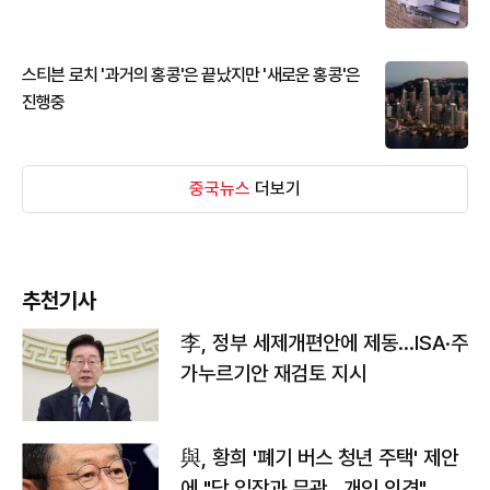
스티븐 로치 '과거의 홍콩'은 끝났지만 '새로운 홍콩'은
진행중
중국뉴스
더보기
추천기사
李, 정부 세제개편안에 제동…ISA·주
가누르기안 재검토 지시
與, 황희 '폐기 버스 청년 주택' 제안
에 "당 입장과 무관…개인 의견"