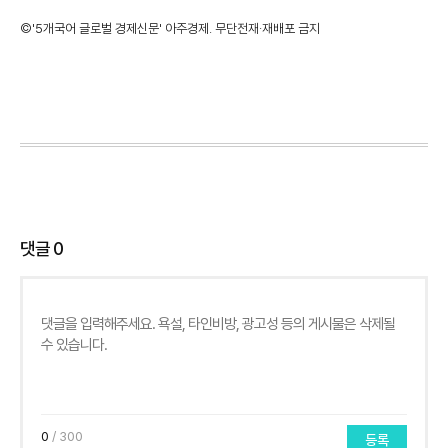
©'5개국어 글로벌 경제신문' 아주경제. 무단전재·재배포 금지
댓글
0
0
/ 300
등록