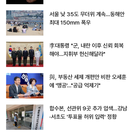
서울 낮 35도 무더위 계속…동해안
최대 150㎜ 폭우
李대통령 "군, 내란 이후 신뢰 회복
해야…지휘부 헌신해달라"
與, 부동산 세제 개편안 비판 오세훈
에 '맹공'…"공급 억제기"
합수본, 선관위 9곳 추가 압색…강남
·서초도 '투표율 허위 입력' 정황